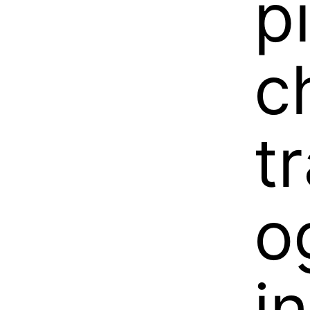
p
c
t
o
in