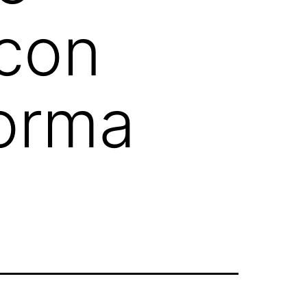
 con
forma