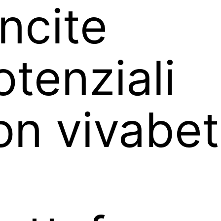
incite
otenziali
on vivabet