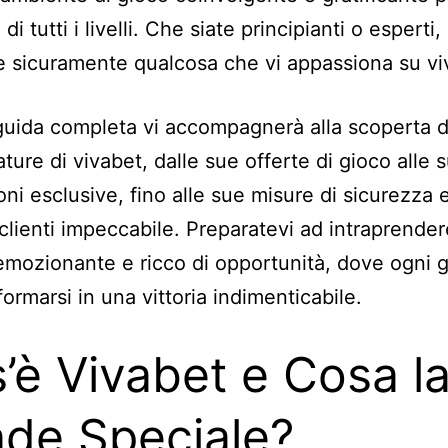
 di tutti i livelli. Che siate principianti o esperti,
e sicuramente qualcosa che vi appassiona su vi
uida completa vi accompagnerà alla scoperta di
ature di vivabet, dalle sue offerte di gioco alle 
ni esclusive, fino alle sue misure di sicurezza 
 clienti impeccabile. Preparatevi ad intraprende
emozionante e ricco di opportunità, dove ogni 
formarsi in una vittoria indimenticabile.
’è Vivabet e Cosa l
de Speciale?