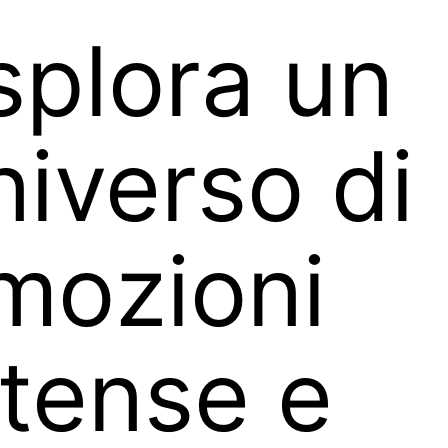
splora un
niverso di
mozioni
ntense e