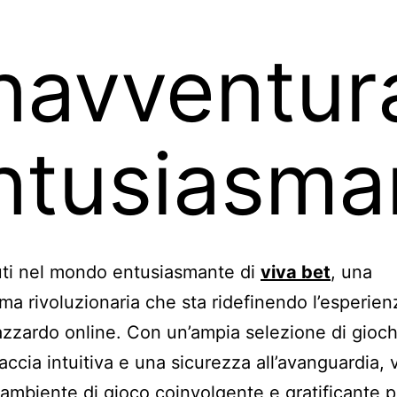
navventur
ntusiasma
ti nel mondo entusiasmante di
viva bet
, una
rma rivoluzionaria che sta ridefinendo l’esperien
azzardo online. Con un’ampia selezione di gioch
faccia intuitiva e una sicurezza all’avanguardia, 
 ambiente di gioco coinvolgente e gratificante p