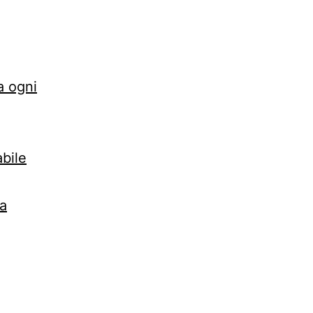
a ogni
bile
ca