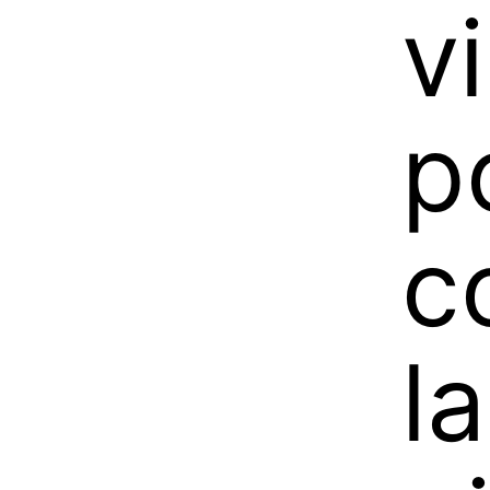
v
p
c
la