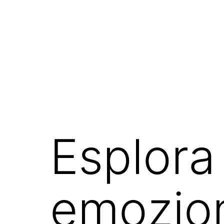
Esplora
emozion