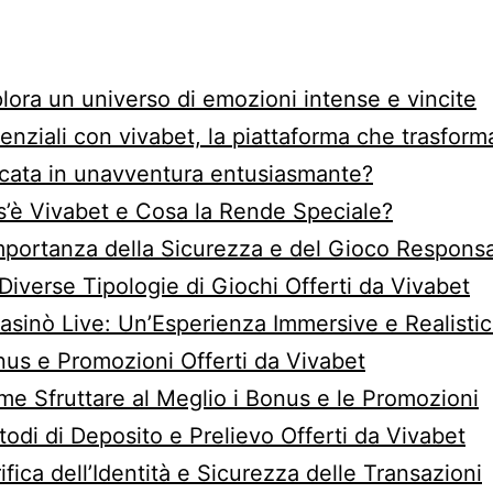
lora un universo di emozioni intense e vincite
enziali con vivabet, la piattaforma che trasform
cata in unavventura entusiasmante?
’è Vivabet e Cosa la Rende Speciale?
mportanza della Sicurezza e del Gioco Responsa
Diverse Tipologie di Giochi Offerti da Vivabet
Casinò Live: Un’Esperienza Immersive e Realisti
us e Promozioni Offerti da Vivabet
e Sfruttare al Meglio i Bonus e le Promozioni
odi di Deposito e Prelievo Offerti da Vivabet
ifica dell’Identità e Sicurezza delle Transazioni