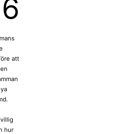
26
mmans
e
före att
gen
lsamman
nya
md.
illig
h hur