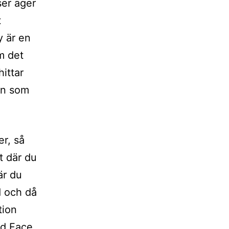
er äger
t
y är en
m det
ittar
non som
r, så
t där du
är du
d och då
tion
ed Face