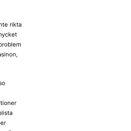
nte rikta
 mycket
 problem
asinon,
so
tioner
lista
mer