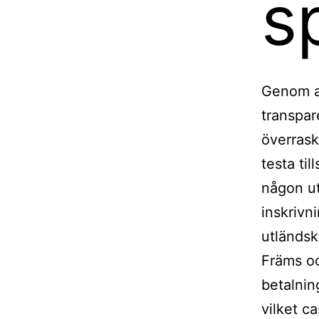
s
Genom at
transpar
överrask
testa ti
någon ut
inskrivn
utländsk
Främs oc
betalnin
vilket c