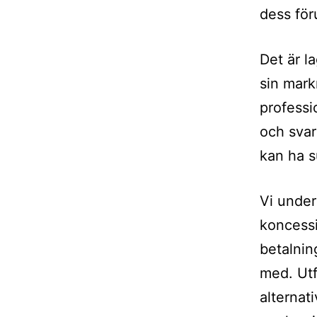
dess för
Det är la
sin mark
professi
och svar
kan ha 
Vi under
koncessi
betalnin
med. Utf
alternat