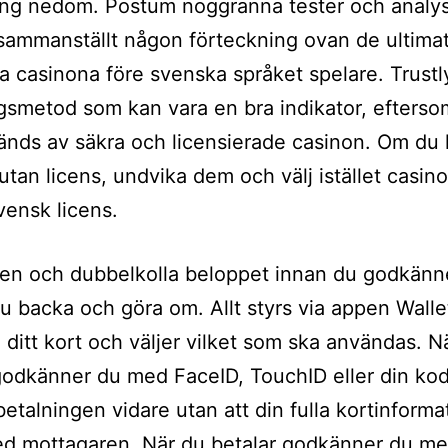
ing nedom. Postum noggranna tester och analys
ammanställt någon förteckning ovan de ultima
a casinona före svenska språket spelare. Trustl
gsmetod som kan vara en bra indikator, efterso
änds av säkra och licensierade casinon. Om du h
utan licens, undvika dem och välj istället casi
vensk licens.
gen och dubbelkolla beloppet innan du godkänne
du backa och göra om. Allt styrs via appen Walle
n ditt kort och väljer vilket som ska användas. N
godkänner du med FaceID, TouchID eller din ko
betalningen vidare utan att din fulla kortinforma
ed mottagaren. När du betalar godkänner du m