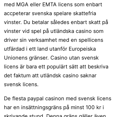
med MGA eller EMTA licens som enbart
accpeterar svenska spelare skattefria
vinster. Du betalar således enbart skatt på
vinster vid spel på utländska casino som
driver sin verksamhet med en spellicens
utfärdad i ett land utanför Europeiska
Unionens gränser. Casino utan svensk
licens är bara ett populärt sätt att beskriva
det faktum att utländsk casino saknar
svensk licens.
De flesta paypal casinon med svensk licens
har en insättningsgräns på minst 100 kr i
skrivande stund. Denna gräns gäller även