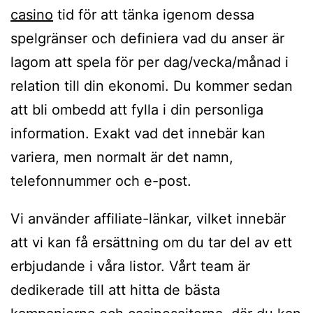
casino
tid för att tänka igenom dessa
spelgränser och definiera vad du anser är
lagom att spela för per dag/vecka/månad i
relation till din ekonomi. Du kommer sedan
att bli ombedd att fylla i din personliga
information. Exakt vad det innebär kan
variera, men normalt är det namn,
telefonnummer och e-post.
Vi använder affiliate-länkar, vilket innebär
att vi kan få ersättning om du tar del av ett
erbjudande i våra listor. Vårt team är
dedikerade till att hitta de bästa