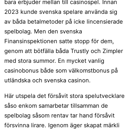
bara erbjuder mellan till casinospel. Innan
2023 kunde svenska spelare använda sig
av båda betalmetoder på icke lincensierade
spelbolag. Men den svenska
Finansinspektionen satte stopp för dem,
genom att bötfälla båda Trustly och Zimpler
med stora summor. En mycket vanlig
casinobonus både som välkomstbonus på
utländska och svenska casinon.
Här utspela det försåvit stora spelutvecklare
såso enkom samarbetar tillsamman de
spelbolag såsom rentav tar hand försåvit
försvinna lirare. Igenom äger skapat märkli