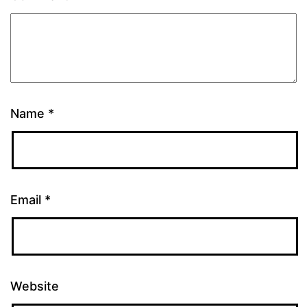
Name
*
Email
*
Website