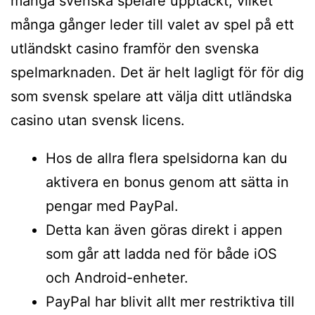
många svenska spelare upptäckt, vilket
många gånger leder till valet av spel på ett
utländskt casino framför den svenska
spelmarknaden. Det är helt lagligt för för dig
som svensk spelare att välja ditt utländska
casino utan svensk licens.
Hos de allra flera spelsidorna kan du
aktivera en bonus genom att sätta in
pengar med PayPal.
Detta kan även göras direkt i appen
som går att ladda ned för både iOS
och Android-enheter.
PayPal har blivit allt mer restriktiva till