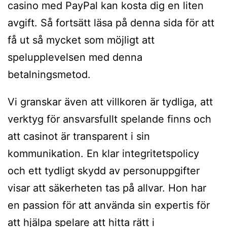
casino med PayPal kan kosta dig en liten
avgift. Så fortsätt läsa på denna sida för att
få ut så mycket som möjligt att
spelupplevelsen med denna
betalningsmetod.
Vi granskar även att villkoren är tydliga, att
verktyg för ansvarsfullt spelande finns och
att casinot är transparent i sin
kommunikation. En klar integritetspolicy
och ett tydligt skydd av personuppgifter
visar att säkerheten tas på allvar. Hon har
en passion för att använda sin expertis för
att hjälpa spelare att hitta rätt i