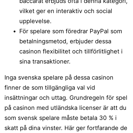
baccarat erbjuds ofta i denna kategori,
vilket ger en interaktiv och social
upplevelse.
För spelare som föredrar PayPal som
betalningsmetod, erbjuder dessa
casinon flexibilitet och tillförlitlighet i
sina transaktioner.
Inga svenska spelare på dessa casinon
finner de som tillgängliga val vid
insättningar och uttag. Grundregeln för spel
på casinon med utländska licenser är att du
som svensk spelare måste betala 30 % i
skatt på dina vinster. Här ger fortfarande de