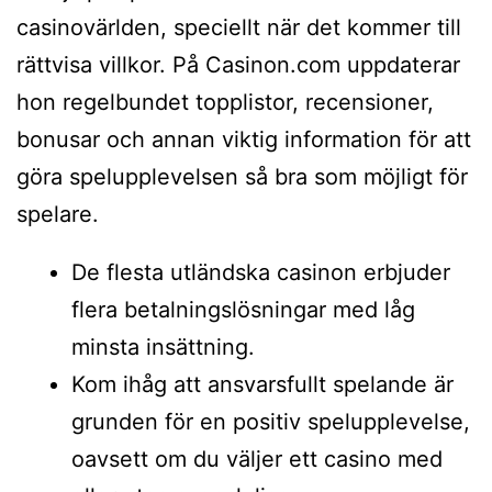
casinovärlden, speciellt när det kommer till
rättvisa villkor. På Casinon.com uppdaterar
hon regelbundet topplistor, recensioner,
bonusar och annan viktig information för att
göra spelupplevelsen så bra som möjligt för
spelare.
De flesta utländska casinon erbjuder
flera betalningslösningar med låg
minsta insättning.
Kom ihåg att ansvarsfullt spelande är
grunden för en positiv spelupplevelse,
oavsett om du väljer ett casino med