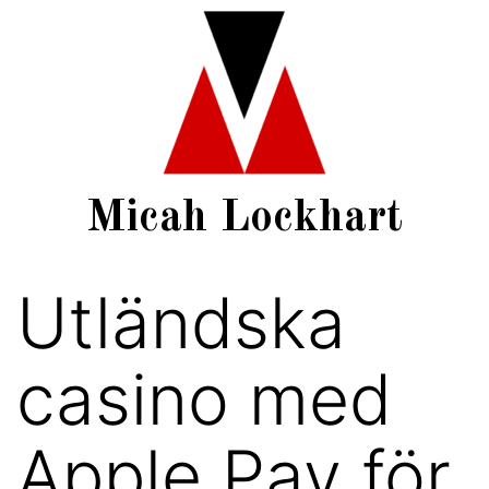
Micah Lockhart
Utländska
casino med
Apple Pay för