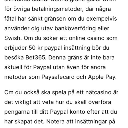
för övriga betalningsmetoder, där några
fåtal har sänkt gränsen om du exempelvis
använder dig utav banköverföring eller
Swish. Om du söker ett online casino som
erbjuder 50 kr paypal insättning bör du
besöka Bet365. Denna gräns är inte bara
aktuell för Paypal utan även för andra
metoder som Paysafecard och Apple Pay.
Om du också ska spela på ett nätcasino är
det viktigt att veta hur du skall överföra
pengarna till ditt Paypal konto efter att du
har skapat det. Notera att insättningar på