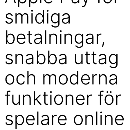
smidiga
betalningar,
snabba uttag
och moderna
funktioner för
spelare online