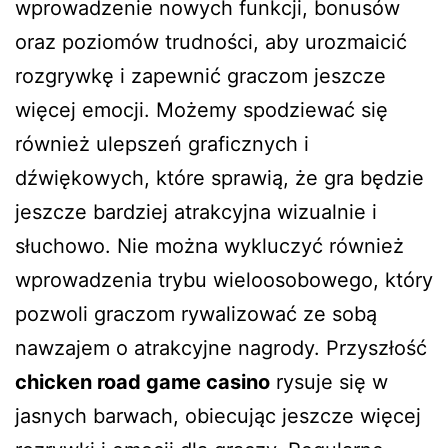
wprowadzenie nowych funkcji, bonusów
oraz poziomów trudności, aby urozmaicić
rozgrywkę i zapewnić graczom jeszcze
więcej emocji. Możemy spodziewać się
również ulepszeń graficznych i
dźwiękowych, które sprawią, że gra będzie
jeszcze bardziej atrakcyjna wizualnie i
słuchowo. Nie można wykluczyć również
wprowadzenia trybu wieloosobowego, który
pozwoli graczom rywalizować ze sobą
nawzajem o atrakcyjne nagrody. Przyszłość
chicken road game casino
rysuje się w
jasnych barwach, obiecując jeszcze więcej