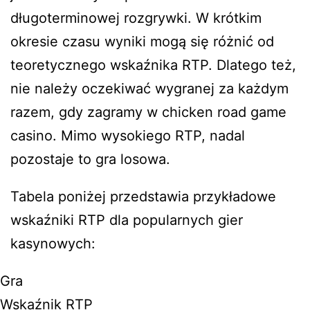
długoterminowej rozgrywki. W krótkim
okresie czasu wyniki mogą się różnić od
teoretycznego wskaźnika RTP. Dlatego też,
nie należy oczekiwać wygranej za każdym
razem, gdy zagramy w chicken road game
casino. Mimo wysokiego RTP, nadal
pozostaje to gra losowa.
Tabela poniżej przedstawia przykładowe
wskaźniki RTP dla popularnych gier
kasynowych:
Gra
Wskaźnik RTP