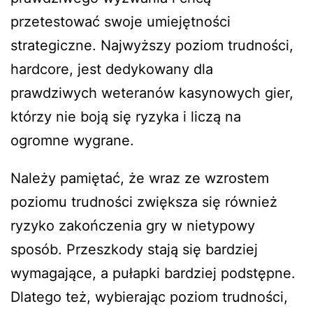
przetestować swoje umiejętności
strategiczne. Najwyższy poziom trudności,
hardcore, jest dedykowany dla
prawdziwych weteranów kasynowych gier,
którzy nie boją się ryzyka i liczą na
ogromne wygrane.
Należy pamiętać, że wraz ze wzrostem
poziomu trudności zwiększa się również
ryzyko zakończenia gry w nietypowy
sposób. Przeszkody stają się bardziej
wymagające, a pułapki bardziej podstępne.
Dlatego też, wybierając poziom trudności,