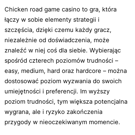
Chicken road game casino to gra, która
łączy w sobie elementy strategii i
szczęścia, dzięki czemu każdy gracz,
niezależnie od doświadczenia, może
znaleźć w niej coś dla siebie. Wybierając
spośród czterech poziomów trudności –
easy, medium, hard oraz hardcore – można
dostosować poziom wyzwania do swoich
umiejętności i preferencji. Im wyższy
poziom trudności, tym większa potencjalna
wygrana, ale i ryzyko zakończenia
przygody w nieoczekiwanym momencie.