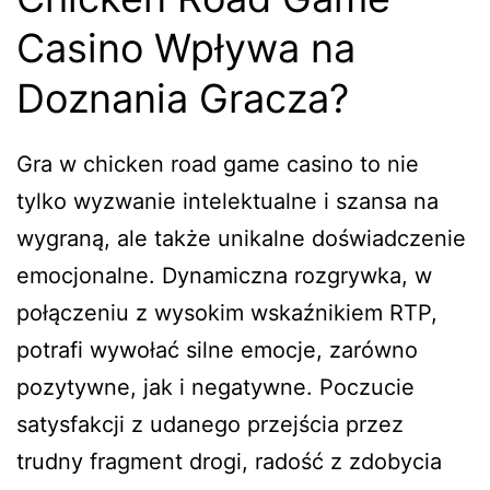
Casino Wpływa na
Doznania Gracza?
Gra w chicken road game casino to nie
tylko wyzwanie intelektualne i szansa na
wygraną, ale także unikalne doświadczenie
emocjonalne. Dynamiczna rozgrywka, w
połączeniu z wysokim wskaźnikiem RTP,
potrafi wywołać silne emocje, zarówno
pozytywne, jak i negatywne. Poczucie
satysfakcji z udanego przejścia przez
trudny fragment drogi, radość z zdobycia