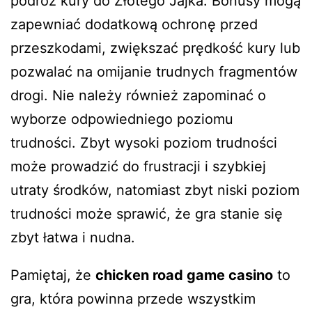
podróż kury do Złotego Jajka. Bonusy mogą
zapewniać dodatkową ochronę przed
przeszkodami, zwiększać prędkość kury lub
pozwalać na omijanie trudnych fragmentów
drogi. Nie należy również zapominać o
wyborze odpowiedniego poziomu
trudności. Zbyt wysoki poziom trudności
może prowadzić do frustracji i szybkiej
utraty środków, natomiast zbyt niski poziom
trudności może sprawić, że gra stanie się
zbyt łatwa i nudna.
Pamiętaj, że
chicken road game casino
to
gra, która powinna przede wszystkim