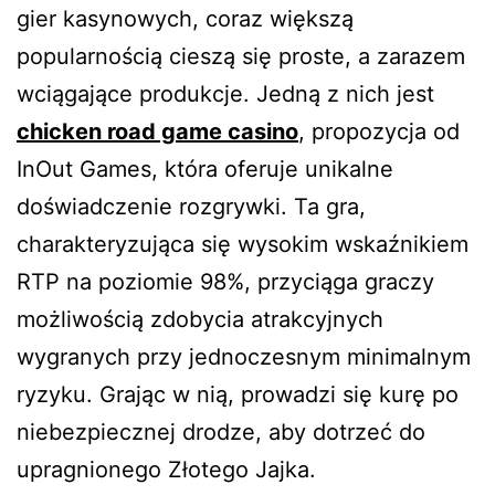
gier kasynowych, coraz większą
popularnością cieszą się proste, a zarazem
wciągające produkcje. Jedną z nich jest
chicken road game casino
, propozycja od
InOut Games, która oferuje unikalne
doświadczenie rozgrywki. Ta gra,
charakteryzująca się wysokim wskaźnikiem
RTP na poziomie 98%, przyciąga graczy
możliwością zdobycia atrakcyjnych
wygranych przy jednoczesnym minimalnym
ryzyku. Grając w nią, prowadzi się kurę po
niebezpiecznej drodze, aby dotrzeć do
upragnionego Złotego Jajka.