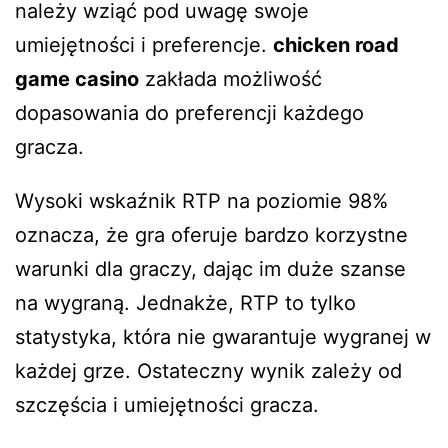
należy wziąć pod uwagę swoje
umiejętności i preferencje.
chicken road
game casino
zakłada możliwość
dopasowania do preferencji każdego
gracza.
Wysoki wskaźnik RTP na poziomie 98%
oznacza, że gra oferuje bardzo korzystne
warunki dla graczy, dając im duże szanse
na wygraną. Jednakże, RTP to tylko
statystyka, która nie gwarantuje wygranej w
każdej grze. Ostateczny wynik zależy od
szczęścia i umiejętności gracza.