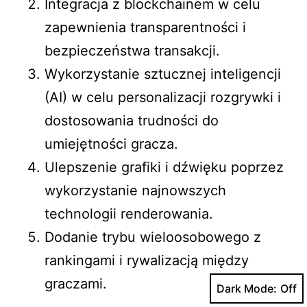
Integracja z blockchainem w celu
zapewnienia transparentności i
bezpieczeństwa transakcji.
Wykorzystanie sztucznej inteligencji
(AI) w celu personalizacji rozgrywki i
dostosowania trudności do
umiejętności gracza.
Ulepszenie grafiki i dźwięku poprzez
wykorzystanie najnowszych
technologii renderowania.
Dodanie trybu wieloosobowego z
rankingami i rywalizacją między
graczami.
Dark Mode: