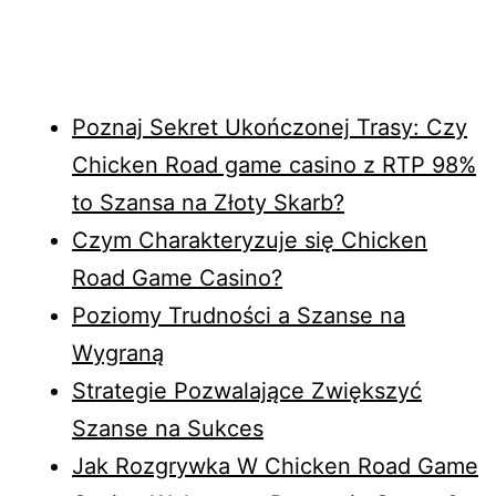
Poznaj Sekret Ukończonej Trasy: Czy
Chicken Road game casino z RTP 98%
to Szansa na Złoty Skarb?
Czym Charakteryzuje się Chicken
Road Game Casino?
Poziomy Trudności a Szanse na
Wygraną
Strategie Pozwalające Zwiększyć
Szanse na Sukces
Jak Rozgrywka W Chicken Road Game