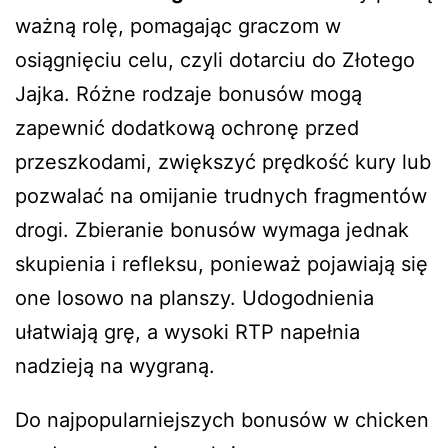
ważną rolę, pomagając graczom w
osiągnięciu celu, czyli dotarciu do Złotego
Jajka. Różne rodzaje bonusów mogą
zapewnić dodatkową ochronę przed
przeszkodami, zwiększyć prędkość kury lub
pozwalać na omijanie trudnych fragmentów
drogi. Zbieranie bonusów wymaga jednak
skupienia i refleksu, ponieważ pojawiają się
one losowo na planszy. Udogodnienia
ułatwiają grę, a wysoki RTP napełnia
nadzieją na wygraną.
Do najpopularniejszych bonusów w chicken