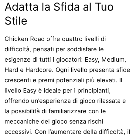
Adatta la Sfida al Tuo
Stile
Chicken Road offre quattro livelli di
difficoltà, pensati per soddisfare le
esigenze di tutti i giocatori: Easy, Medium,
Hard e Hardcore. Ogni livello presenta sfide
crescenti e premi potenziali più elevati. Il
livello Easy è ideale per i principianti,
offrendo un’esperienza di gioco rilassata e
la possibilità di familiarizzare con le
meccaniche del gioco senza rischi
eccessivi. Con l’aumentare della difficoltà, il