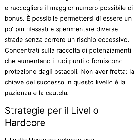
e raccogliere il maggior numero possibile di
bonus. È possibile permettersi di essere un
po’ più rilassati e sperimentare diverse
strade senza correre un rischio eccessivo.
Concentrati sulla raccolta di potenziamenti
che aumentano i tuoi punti o forniscono
protezione dagli ostacoli. Non aver fretta: la
chiave del successo in questo livello è la
pazienza e la cautela.
Strategie per il Livello
Hardcore