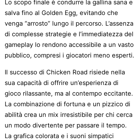
Lo scopo finale è condurre la gallina sana e
salva fino al Golden Egg, evitando che
venga “arrosto” lungo il percorso. L’assenza
di complesse strategie e l’immediatezza del
gameplay lo rendono accessibile a un vasto
pubblico, compresi i giocatori meno esperti.
Il successo di Chicken Road risiede nella
sua capacità di offrire un’esperienza di
gioco rilassante, ma al contempo eccitante.
La combinazione di fortuna e un pizzico di
abilità crea un mix irresistibile per chi cerca
un modo divertente per passare il tempo.
La grafica colorata e i suoni simpatici