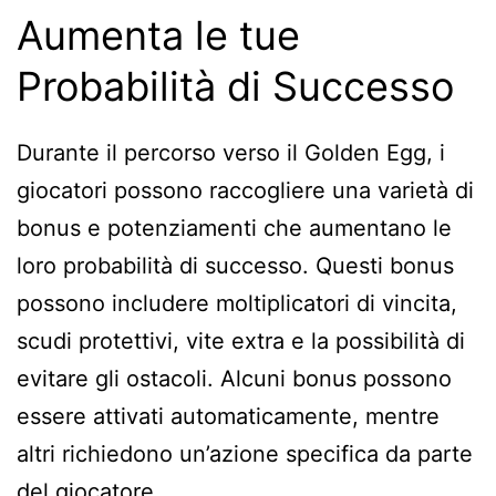
Aumenta le tue
Probabilità di Successo
Durante il percorso verso il Golden Egg, i
giocatori possono raccogliere una varietà di
bonus e potenziamenti che aumentano le
loro probabilità di successo. Questi bonus
possono includere moltiplicatori di vincita,
scudi protettivi, vite extra e la possibilità di
evitare gli ostacoli. Alcuni bonus possono
essere attivati automaticamente, mentre
altri richiedono un’azione specifica da parte
del giocatore.