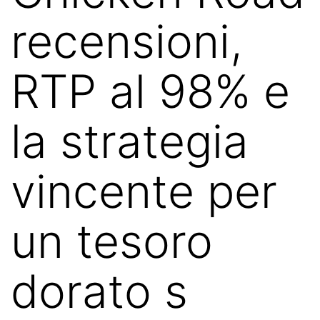
recensioni,
RTP al 98% e
la strategia
vincente per
un tesoro
dorato s