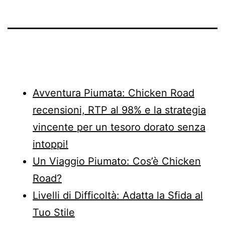
Avventura Piumata: Chicken Road
recensioni, RTP al 98% e la strategia
vincente per un tesoro dorato senza
intoppi!
Un Viaggio Piumato: Cos’è Chicken
Road?
Livelli di Difficoltà: Adatta la Sfida al
Tuo Stile