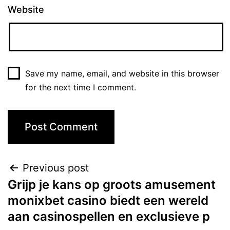
Website
Save my name, email, and website in this browser
for the next time I comment.
Previous post
Grijp je kans op groots amusement
monixbet casino biedt een wereld
aan casinospellen en exclusieve p