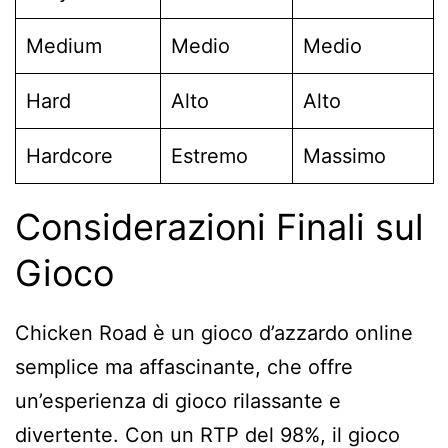
Medium
Medio
Medio
Hard
Alto
Alto
Hardcore
Estremo
Massimo
Considerazioni Finali sul
Gioco
Chicken Road è un gioco d’azzardo online
semplice ma affascinante, che offre
un’esperienza di gioco rilassante e
divertente. Con un RTP del 98%, il gioco