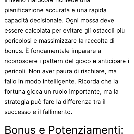
Il livello Hardcore richiede una
pianificazione accurata e una rapida
capacità decisionale. Ogni mossa deve
essere calcolata per evitare gli ostacoli più
pericolosi e massimizzare la raccolta di
bonus. È fondamentale imparare a
riconoscere i pattern del gioco e anticipare i
pericoli. Non aver paura di rischiare, ma
fallo in modo intelligente. Ricorda che la
fortuna gioca un ruolo importante, ma la
strategia può fare la differenza tra il
successo e il fallimento.
Bonus e Potenziamenti: