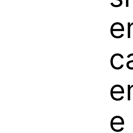
e
c
e
e