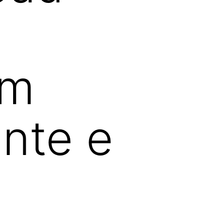
um
nte e