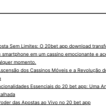
sta Sem Limites: O 20bet app download trans
 smartphone em um cassino emocionante e ace
alquer momento.
scensão dos Cassinos Móveis e a Revolução d
p
cionalidades Essenciais do 20 bet app: Uma An
talhada
oder das Apostas ao Vivo no 20 bet app