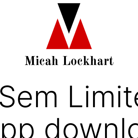
Micah Lockhart
Sem Limit
app downl