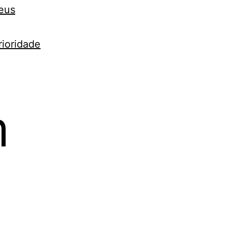
eus
ioridade
m