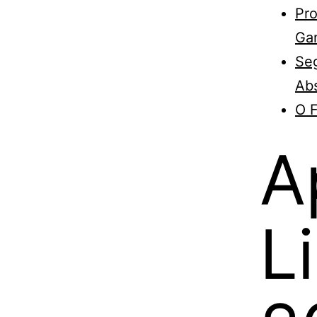
Pr
Ga
Seg
Ab
O F
A
L