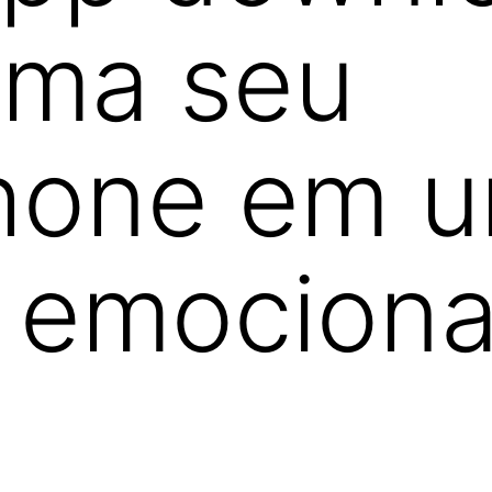
rma seu
hone em 
 emociona