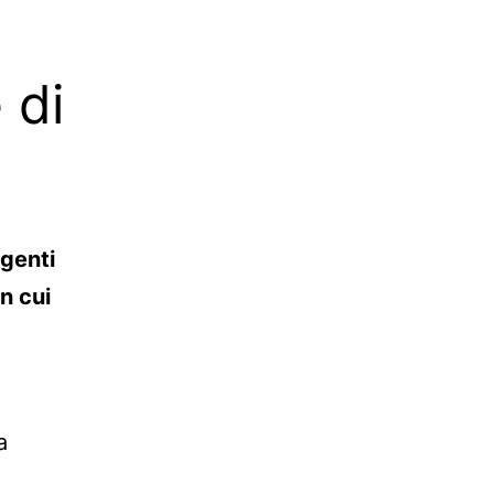
 di
ngenti
n cui
a