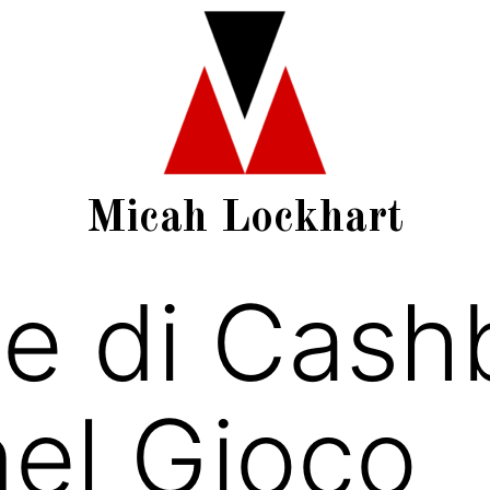
Micah Lockhart
ie di Cash
el Gioco