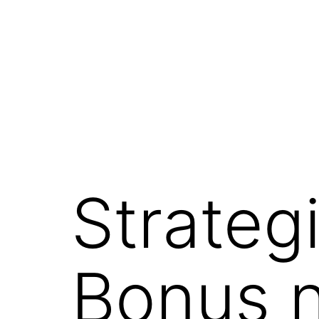
Strateg
Bonus n