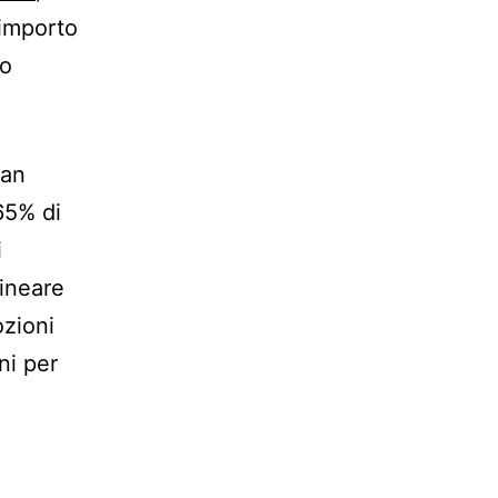
’importo
to
ean
65% di
i
lineare
ozioni
ni per