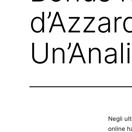
d’Azzar
Un’Anal
Negli ul
online h