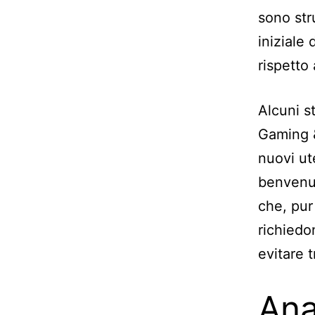
sono str
iniziale
rispetto
Alcuni st
Gaming &
nuovi ut
benvenut
che, pur
richiedo
evitare 
Ana