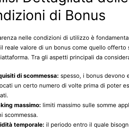
dizioni di Bonus
arenza nelle condizioni di utilizzo è fondamenta
 il reale valore di un bonus come quello offerto 
iattaforma. Tra gli aspetti principali da consider
uisiti di scommessa:
spesso, i bonus devono 
iocati un certo numero di volte prima di poter e
rati.
aking massimo:
limiti massimo sulle somme appl
ni scommessa.
idità temporale:
il periodo entro il quale bisog