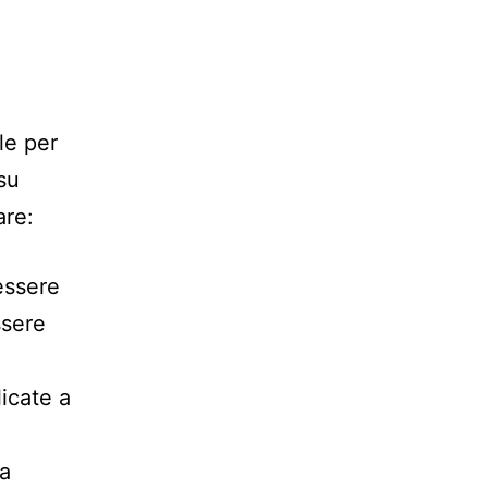
le per
su
are:
essere
ssere
icate a
na