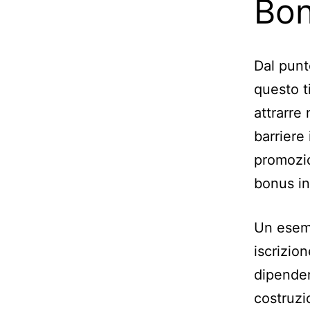
Bon
Dal punt
questo t
attrarre
barriere 
promozio
bonus in 
Un esemp
iscrizio
dipenden
costruzi