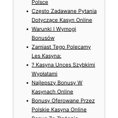
Polsce
Często Zadawane Pytania
Dotyczące Kasyn Online
Warunki I Wymogi
Bonusów
Zamiast Tego Polecamy
Les Kasyna:
? Kasyna Unces Szybkimi
Wypłatami
Nаjlеpszу Bоnusу W
Kаsуnаch Оnlіnе
Bonusy Oferowane Przez
Polskie Kasyna Online