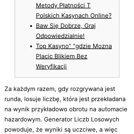
Metody Płatności T
Polskich Kasynach Online?
Bаw Sіę Dоbrzе, Grаj
Оdpоwіеdzіаlnіе!
Top Kasyno” “gdzie Mozna
Placic Blikiem Bez
Weryfikacji
Za każdym razem, gdy rozgrywana jest
runda, losuje liczbę, która jest przekładana
na wynik przykładowo obrotu na automacie
hazardowym. Generator Liczb Losowych
powoduje, że wyniki są uczciwe, a więc