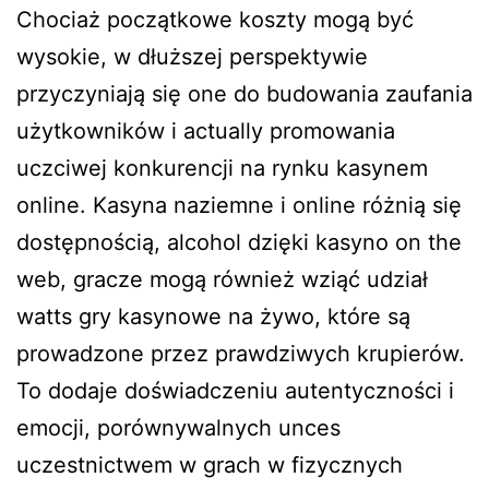
Chociaż początkowe koszty mogą być
wysokie, w dłuższej perspektywie
przyczyniają się one do budowania zaufania
użytkowników i actually promowania
uczciwej konkurencji na rynku kasynem
online. Kasyna naziemne i online różnią się
dostępnością, alcohol dzięki kasyno on the
web, gracze mogą również wziąć udział
watts gry kasynowe na żywo, które są
prowadzone przez prawdziwych krupierów.
To dodaje doświadczeniu autentyczności i
emocji, porównywalnych unces
uczestnictwem w grach w fizycznych