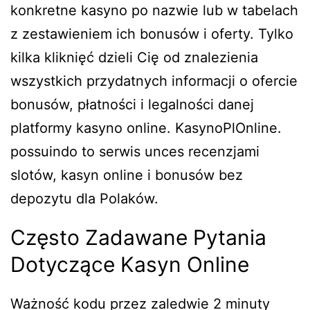
konkretne kasyno po nazwie lub w tabelach
z zestawieniem ich bonusów i oferty. Tylko
kilka kliknięć dzieli Cię od znalezienia
wszystkich przydatnych informacji o ofercie
bonusów, płatności i legalności danej
platformy kasyno online. KasynoPlOnline.
possuindo to serwis unces recenzjami
slotów, kasyn online i bonusów bez
depozytu dla Polaków.
Często Zadawane Pytania
Dotyczące Kasyn Online
Ważność kodu przez zaledwie 2 minuty