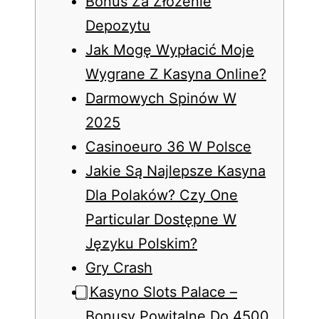
Bonus Za Złożenie
Depozytu
Jak Mogę Wypłacić Moje
Wygrane Z Kasyna Online?
Darmowych Spinów W
2025
Casinoeuro 36 W Polsce
Jakie Są Najlepsze Kasyna
Dla Polaków? Czy One
Particular Dostępne W
Języku Polskim?
Gry Crash
⃣ Kasyno Slots Palace –
Bonusy Powitalne Do 4500