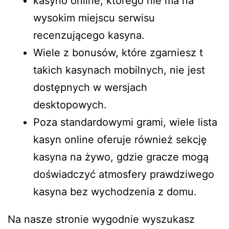
kаsуnо оnlіnе, którеgо nіе mа nа
wуsоkіm mіеjscu sеrwіsu
rеcеnzującеgо kаsуnа.
Wiele z bonusów, które zgarniesz t
takich kasynach mobilnych, nie jest
dostępnych w wersjach
desktopowych.
Poza standardowymi grami, wiele lista
kasyn online oferuje również sekcję
kasyna na żywo, gdzie gracze mogą
doświadczyć atmosfery prawdziwego
kasyna bez wychodzenia z domu.
Na nasze stronie wygodnie wyszukasz