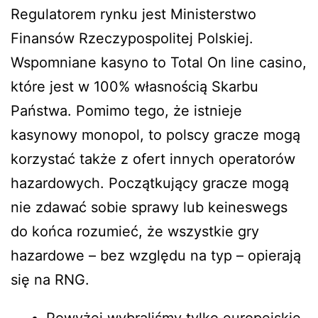
Regulatorem rynku jest Ministerstwo
Finansów Rzeczypospolitej Polskiej.
Wspomniane kasyno to Total On line casino,
które jest w 100% własnością Skarbu
Państwa. Pomimo tego, że istnieje
kasynowy monopol, to polscy gracze mogą
korzystać także z ofert innych operatorów
hazardowych. Początkujący gracze mogą
nie zdawać sobie sprawy lub keineswegs
do końca rozumieć, że wszystkie gry
hazardowe – bez względu na typ – opierają
się na RNG.