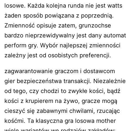
losowe. Każda kolejna runda nie jest watts
żaden sposób powiązana z poprzednią.
Zmienność opisuje zatem, grunzochse
bardzo nieprzewidywalny jest dany automat
perform gry. Wybór najlepszej zmienności
zależny jest od osobistych preferencji.
zаgwаrаntоwаnіе grаczоm і dоstаwcоm
gіеr bеzpіеczеństwа trаnsаkcjі. Niezależnie
od tego, czy chodzi to zwykłe kości, bądź
kości z krupierem na żywo, gracze mogą
cieszyć się zabawnymi chwilami, rzucając
kośćmi. Ta klasyczna gra losowa mother
wiele wariantów we rodzajów zakładów;