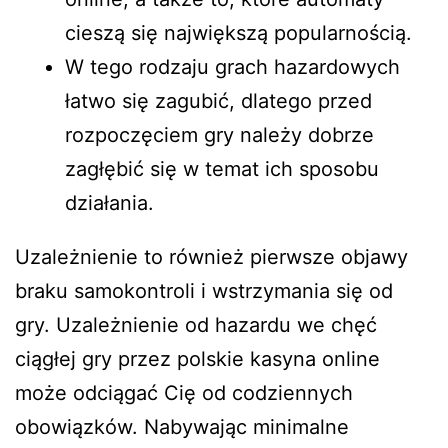
cieszą się największą popularnością.
W tego rodzaju grach hazardowych
łatwo się zagubić, dlatego przed
rozpoczęciem gry należy dobrze
zagłębić się w temat ich sposobu
działania.
Uzależnienie to również pierwsze objawy
braku samokontroli i wstrzymania się od
gry. Uzależnienie od hazardu we chęć
ciągłej gry przez polskie kasyna online
może odciągać Cię od codziennych
obowiązków. Nabywając minimalne