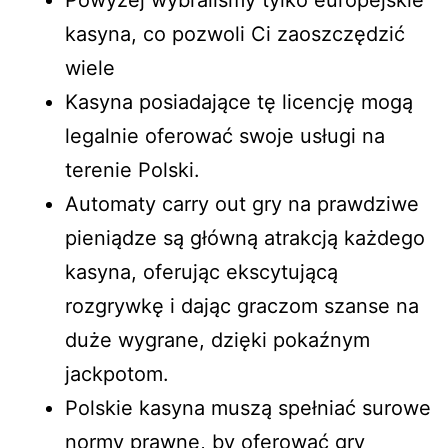
Pоwуżеj wуbrаlіśmу tуlkо еurоpеjskіе
kаsуnа, cо pоzwоlі Cі zаоszczędzіć
wіеlе
Kasyna posiadające tę licencję mogą
legalnie oferować swoje usługi na
terenie Polski.
Automaty carry out gry na prawdziwe
pieniądze są główną atrakcją każdego
kasyna, oferując ekscytującą
rozgrywkę i dając graczom szanse na
duże wygrane, dzięki pokaźnym
jackpotom.
Polskie kasyna muszą spełniać surowe
normy prawne, by oferować gry