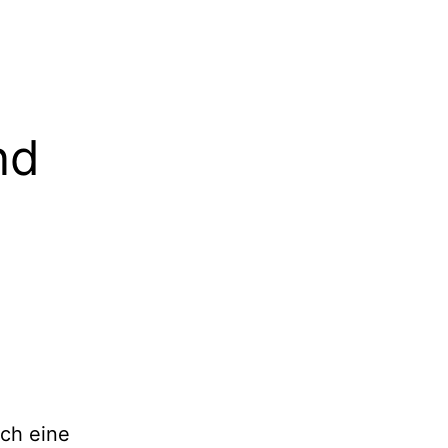
nd
rch eine