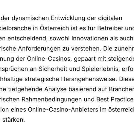
der dynamischen Entwicklung der digitalen
ielbranche in Österreich ist es für Betreiber un
en entscheidend, sowohl Innovationen als auch
orische Anforderungen zu verstehen. Die zune
nung der Online-Casinos, gepaart mit steigend
sprüchen an Sicherheit und Spielerlebnis, erfo
hhaltige strategische Herangehensweise. Dieser
ine tiefgehende Analyse basierend auf Branche
orischen Rahmenbedingungen und Best Practice
tion eines Online-Casino-Anbieters im österrei
 stärken.