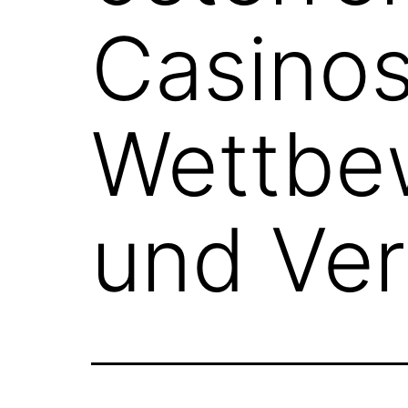
Casinos
Wettbew
und Ver