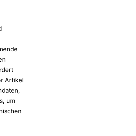
d
hmende
en
rdert
 Artikel
ndaten,
s, um
chischen