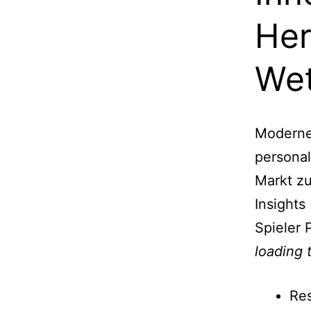
Her
Wet
Moderne
personal
Markt zu
Insights
Spieler 
loading 
Re