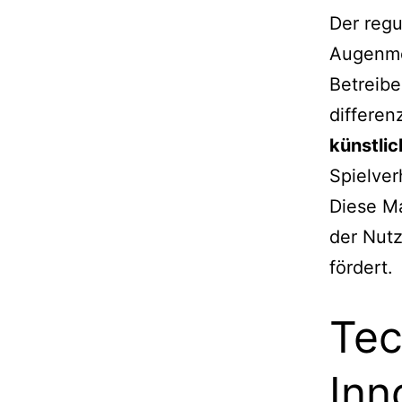
Der regu
Augenmer
Betreibe
differen
künstlic
Spielver
Diese M
der Nut
fördert.
Tec
Inn