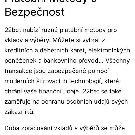
Bezpečnost
22bet nabízí různé platební metody pro
vklady a výběry. Můžete si vybrat z
kreditních a debetních karet, elektronických
peněženek a bankovního převodu. Všechny
transakce jsou zabezpečené pomocí
moderních šifrovacích technologií, které
chrání vaše finanční údaje. 22bet se také
zaměřuje na ochranu osobních údajů svých
zákazníků.
Doba zpracování vkladů a výběrů se může