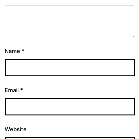
Name
*
Email
*
Website