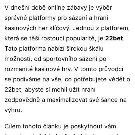
V dnešní době online zábavy je výběr
správné platformy pro sázení a hraní
kasinových her klíčový. Jednou z platforem,
která se těší rostoucí popularitě, je
22bet
.
Tato platforma nabízí širokou škálu
možností, od sportovního sázení po
rozmanité kasinové hry. V tomto průvodci
se podíváme na vše, co potřebujete vědět o
22bet, abyste si mohli užít hraní
zodpovědně a maximalizovat své šance na
výhru.
Cílem tohoto článku je poskytnout vám