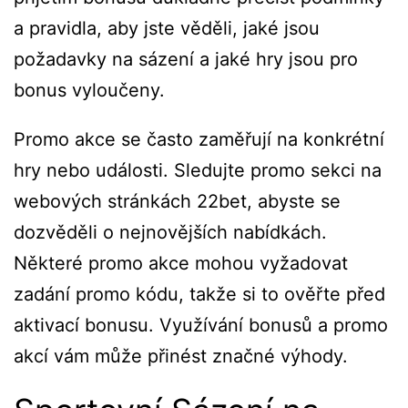
a pravidla, aby jste věděli, jaké jsou
požadavky na sázení a jaké hry jsou pro
bonus vyloučeny.
Promo akce se často zaměřují na konkrétní
hry nebo události. Sledujte promo sekci na
webových stránkách 22bet, abyste se
dozvěděli o nejnovějších nabídkách.
Některé promo akce mohou vyžadovat
zadání promo kódu, takže si to ověřte před
aktivací bonusu. Využívání bonusů a promo
akcí vám může přinést značné výhody.