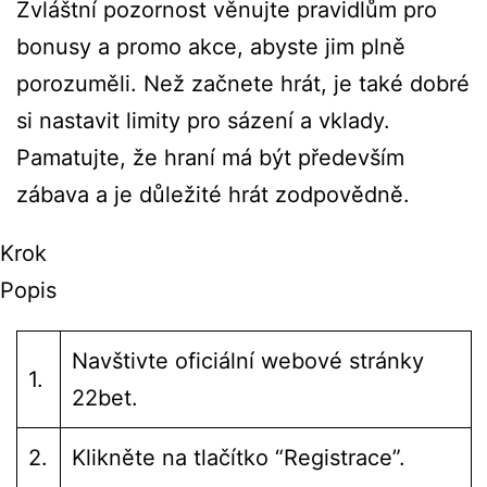
Zvláštní pozornost věnujte pravidlům pro
bonusy a promo akce, abyste jim plně
porozuměli. Než začnete hrát, je také dobré
si nastavit limity pro sázení a vklady.
Pamatujte, že hraní má být především
zábava a je důležité hrát zodpovědně.
Krok
Popis
Navštivte oficiální webové stránky
1.
22bet.
2.
Klikněte na tlačítko “Registrace”.