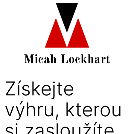
Micah Lockhart
Získejte
výhru, kterou
si zasloužíte