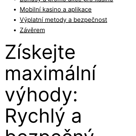
Mobilní kasino a aplikace
Výplatní metody a bezpečnost
Závěrem
Získejte
maximální
výhody:
Rychlý a