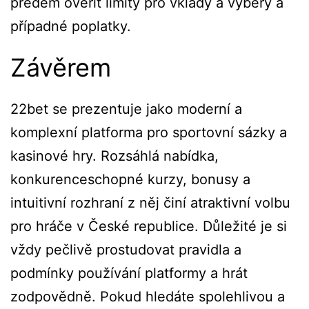
předem ověřit limity pro vklady a výběry a
případné poplatky.
Závěrem
22bet se prezentuje jako moderní a
komplexní platforma pro sportovní sázky a
kasinové hry. Rozsáhlá nabídka,
konkurenceschopné kurzy, bonusy a
intuitivní rozhraní z něj činí atraktivní volbu
pro hráče v České republice. Důležité je si
vždy pečlivě prostudovat pravidla a
podmínky používání platformy a hrát
zodpovědně. Pokud hledáte spolehlivou a