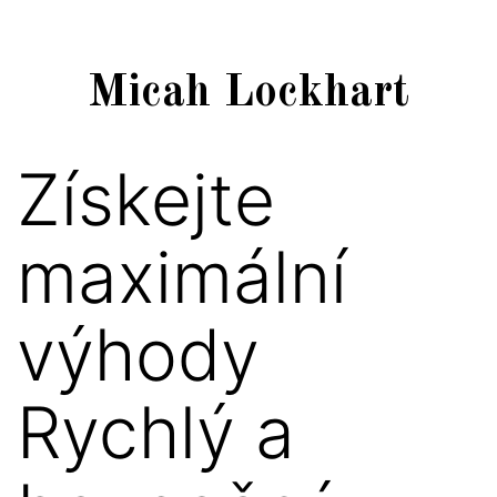
Micah Lockhart
Získejte
maximální
výhody
Rychlý a