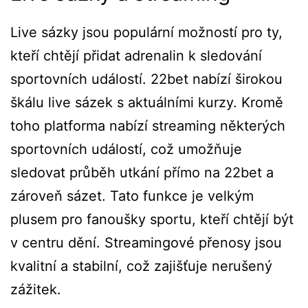
Live sázky jsou populární možností pro ty,
kteří chtějí přidat adrenalin k sledování
sportovních událostí. 22bet nabízí širokou
škálu live sázek s aktuálními kurzy. Kromě
toho platforma nabízí streaming některých
sportovních událostí, což umožňuje
sledovat průběh utkání přímo na 22bet a
zároveň sázet. Tato funkce je velkým
plusem pro fanoušky sportu, kteří chtějí být
v centru dění. Streamingové přenosy jsou
kvalitní a stabilní, což zajišťuje nerušený
zážitek.