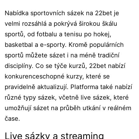
Nabídka sportovních sázek na 22bet je
velmi rozsáhlá a pokrývá širokou škálu
sportů, od fotbalu a tenisu po hokej,
basketbal a e-sporty. Kromě populárních
sportů můžete sázet i na méně tradiční
disciplíny. Co se týče kurzů, 22bet nabízí
konkurenceschopné kurzy, které se
pravidelně aktualizují. Platforma také nabízí
různé typy sázek, včetně live sázek, které
umožňují sázet na průběh utkání v reálném
čase.
Live sázky a streaming