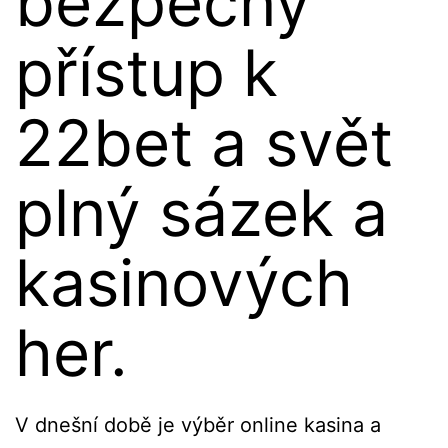
bezpečný
přístup k
22bet a svět
plný sázek a
kasinových
her.
V dnešní době je výběr online kasina a