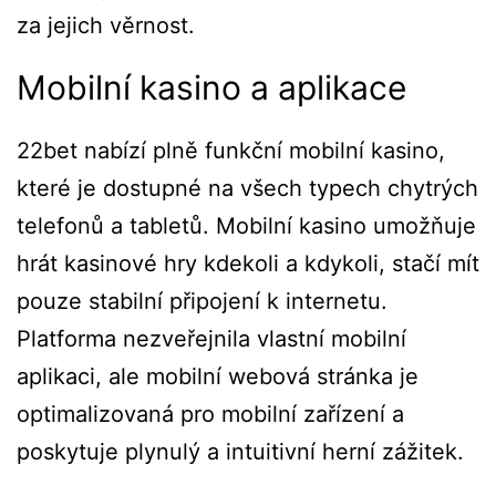
za jejich věrnost.
Mobilní kasino a aplikace
22bet nabízí plně funkční mobilní kasino,
které je dostupné na všech typech chytrých
telefonů a tabletů. Mobilní kasino umožňuje
hrát kasinové hry kdekoli a kdykoli, stačí mít
pouze stabilní připojení k internetu.
Platforma nezveřejnila vlastní mobilní
aplikaci, ale mobilní webová stránka je
optimalizovaná pro mobilní zařízení a
poskytuje plynulý a intuitivní herní zážitek.