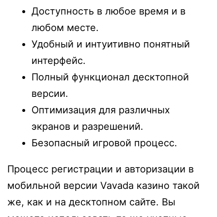
Доступность в любое время и в
любом месте.
Удобный и интуитивно понятный
интерфейс.
Полный функционал десктопной
версии.
Оптимизация для различных
экранов и разрешений.
Безопасный игровой процесс.
Процесс регистрации и авторизации в
мобильной версии Vavada казино такой
же, как и на десктопном сайте. Вы