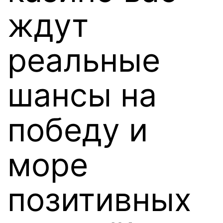
ждут
реальные
шансы на
победу и
море
позитивных