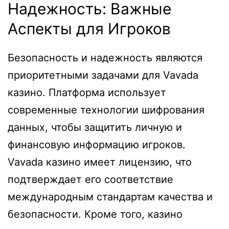
Надежность: Важные
Аспекты для Игроков
Безопасность и надежность являются
приоритетными задачами для Vavada
казино. Платформа использует
современные технологии шифрования
данных, чтобы защитить личную и
финансовую информацию игроков.
Vavada казино имеет лицензию, что
подтверждает его соответствие
международным стандартам качества и
безопасности. Кроме того, казино