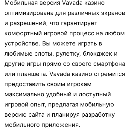
Мобильная версия Vavada казино
оптимизирована для различных экранов
и разрешений, что гарантирует
комфортный игровой процесс на любом
устройстве. Вы можете играть в
любимые слоты, рулетку, блэкджек и
другие игры прямо со своего смартфона
или планшета. Vavada казино стремится
предоставить своим игрокам
максимально удобный и доступный
игровой опыт, предлагая мобильную
версию сайта и планируя разработку
мобильного приложения.