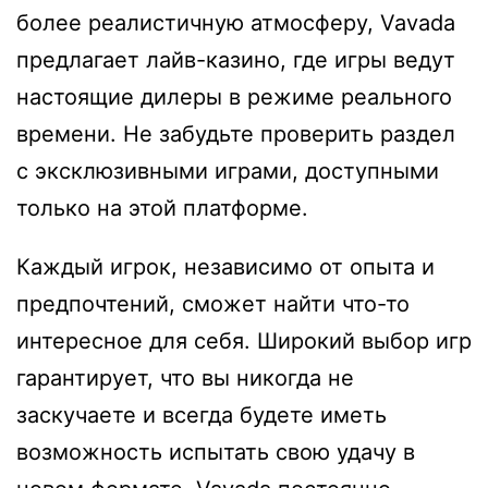
более реалистичную атмосферу, Vavada
предлагает лайв-казино, где игры ведут
настоящие дилеры в режиме реального
времени. Не забудьте проверить раздел
с эксклюзивными играми, доступными
только на этой платформе.
Каждый игрок, независимо от опыта и
предпочтений, сможет найти что-то
интересное для себя. Широкий выбор игр
гарантирует, что вы никогда не
заскучаете и всегда будете иметь
возможность испытать свою удачу в