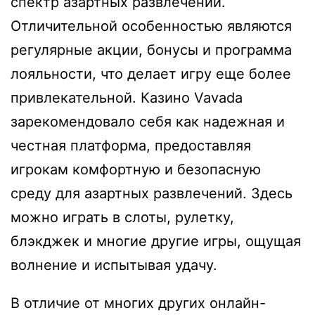
спектр азартных развлечений.
Отличительной особенностью являются
регулярные акции, бонусы и программа
лояльности, что делает игру еще более
привлекательной. Казино Vavada
зарекомендовало себя как надежная и
честная платформа, предоставляя
игрокам комфортную и безопасную
среду для азартных развлечений. Здесь
можно играть в слоты, рулетку,
блэкджек и многие другие игры, ощущая
волнение и испытывая удачу.
В отличие от многих других онлайн-