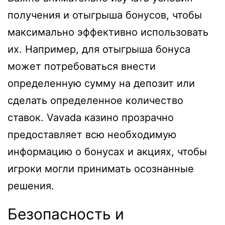
получения и отыгрыша бонусов, чтобы
максимально эффективно использовать
их. Например, для отыгрыша бонуса
может потребоваться внести
определенную сумму на депозит или
сделать определенное количество
ставок. Vavada казино прозрачно
предоставляет всю необходимую
информацию о бонусах и акциях, чтобы
игроки могли принимать осознанные
решения.
Безопасность и