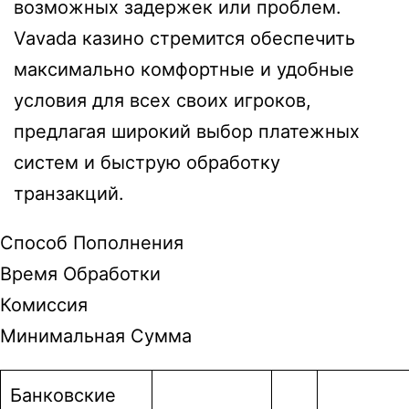
возможных задержек или проблем.
Vavada казино стремится обеспечить
максимально комфортные и удобные
условия для всех своих игроков,
предлагая широкий выбор платежных
систем и быструю обработку
транзакций.
Способ Пополнения
Время Обработки
Комиссия
Минимальная Сумма
Банковские