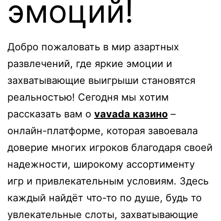
эмоций!
Добро пожаловать в мир азартных
развлечений, где яркие эмоции и
захватывающие выигрыши становятся
реальностью! Сегодня мы хотим
рассказать вам о
vavada казино
–
онлайн-платформе, которая завоевала
доверие многих игроков благодаря своей
надежности, широкому ассортименту
игр и привлекательным условиям. Здесь
каждый найдёт что-то по душе, будь то
увлекательные слоты, захватывающие