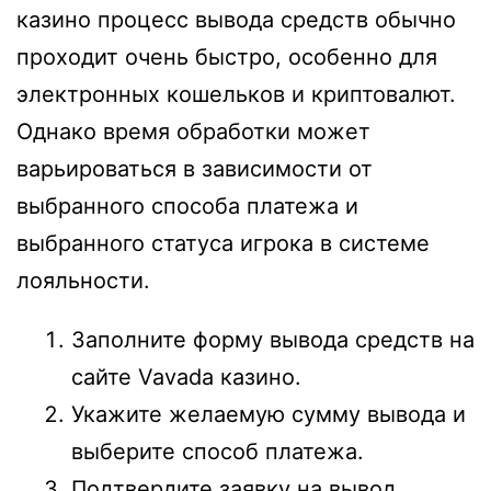
казино процесс вывода средств обычно
проходит очень быстро, особенно для
электронных кошельков и криптовалют.
Однако время обработки может
варьироваться в зависимости от
выбранного способа платежа и
выбранного статуса игрока в системе
лояльности.
Заполните форму вывода средств на
сайте Vavada казино.
Укажите желаемую сумму вывода и
выберите способ платежа.
Подтвердите заявку на вывод