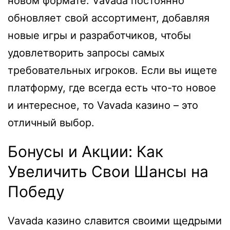
новом формате. Vavada постоянно
обновляет свой ассортимент, добавляя
новые игры и разработчиков, чтобы
удовлетворить запросы самых
требовательных игроков. Если вы ищете
платформу, где всегда есть что-то новое
и интересное, то Vavada казино – это
отличный выбор.
Бонусы и Акции: Как
Увеличить Свои Шансы на
Победу
Vavada казино славится своими щедрыми