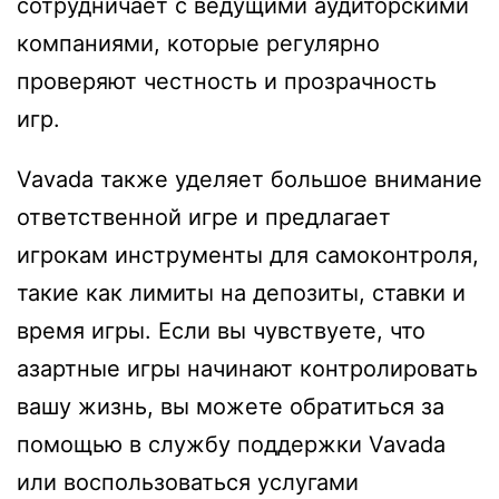
сотрудничает с ведущими аудиторскими
компаниями, которые регулярно
проверяют честность и прозрачность
игр.
Vavada также уделяет большое внимание
ответственной игре и предлагает
игрокам инструменты для самоконтроля,
такие как лимиты на депозиты, ставки и
время игры. Если вы чувствуете, что
азартные игры начинают контролировать
вашу жизнь, вы можете обратиться за
помощью в службу поддержки Vavada
или воспользоваться услугами