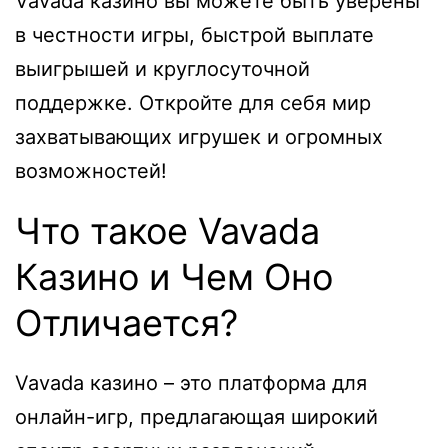
Vavada казино вы можете быть уверены
в честности игры, быстрой выплате
выигрышей и круглосуточной
поддержке. Откройте для себя мир
захватывающих игрушек и огромных
возможностей!
Что такое Vavada
Казино и Чем Оно
Отличается?
Vavada казино – это платформа для
онлайн-игр, предлагающая широкий