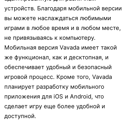
устройств. Благодаря мобильной версии
вы можете наслаждаться любимыми
играми в любое время и в любом месте,
не привязываясь к компьютеру.
Мобильная версия Vavada имеет такой
же функционал, как и десктопная, и
обеспечивает удобный и безопасный
игровой процесс. Кроме того, Vavada
планирует разработку мобильного
приложения для iOS и Android, что
сделает игру еще более удобной и
доступной.