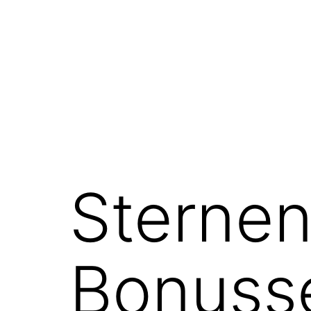
Sternen
Bonuss