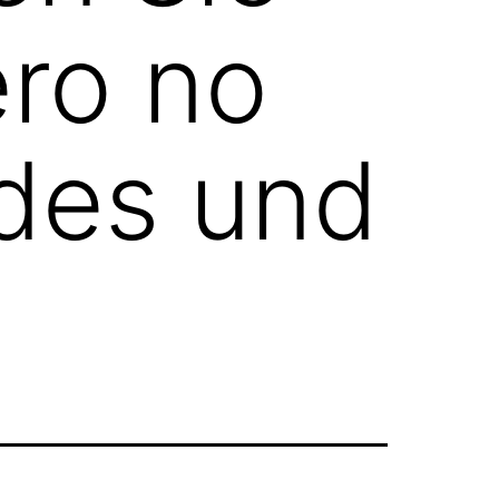
ero no
des und