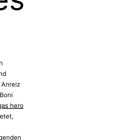
h
nd
 Anreiz
 Boni
gas hero
etet,
egenden