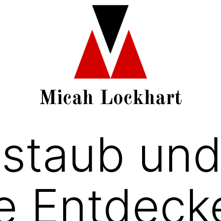
Micah Lockhart
staub und
e Entdeck