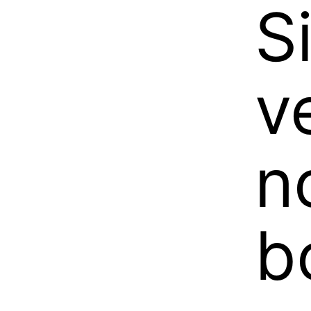
S
v
n
b