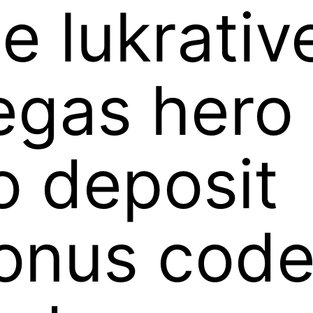
ie lukrativ
egas hero
o deposit
onus cod