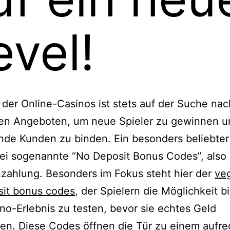
evel!
 der Online-Casinos ist stets auf der Suche nac
iven Angeboten, um neue Spieler zu gewinnen u
de Kunden zu binden. Ein besonders beliebter
ei sogenannte “No Deposit Bonus Codes”, also
zahlung. Besonders im Fokus steht hier der
ve
sit bonus codes
, der Spielern die Möglichkeit bi
no-Erlebnis zu testen, bevor sie echtes Geld
ren. Diese Codes öffnen die Tür zu einem aufr