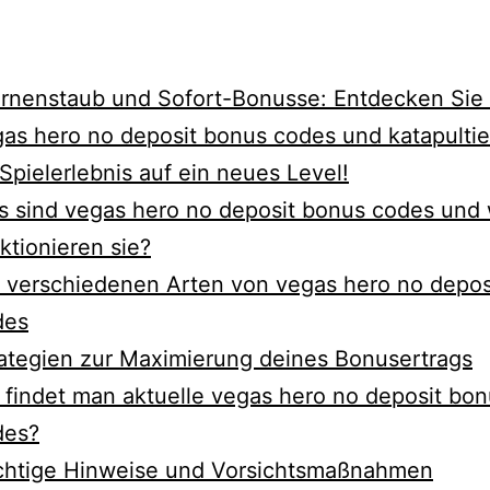
rnenstaub und Sofort-Bonusse: Entdecken Sie 
as hero no deposit bonus codes und katapultie
 Spielerlebnis auf ein neues Level!
 sind vegas hero no deposit bonus codes und 
ktionieren sie?
 verschiedenen Arten von vegas hero no depos
des
ategien zur Maximierung deines Bonusertrags
findet man aktuelle vegas hero no deposit bo
des?
chtige Hinweise und Vorsichtsmaßnahmen