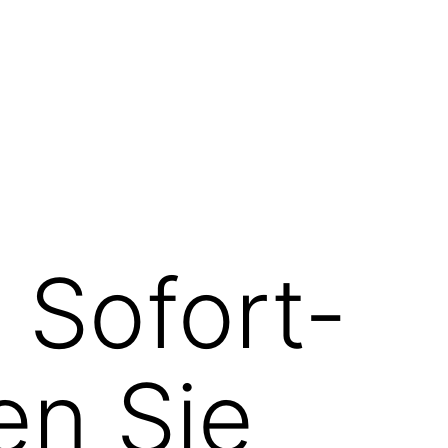
 Sofort-
en Sie