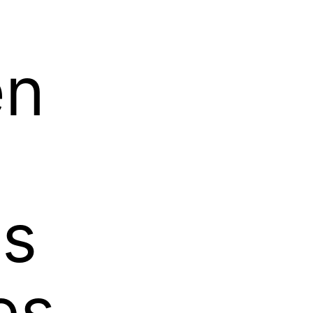
en
is
es