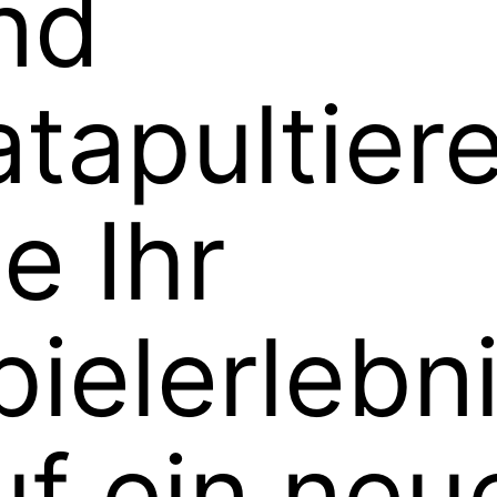
nd
atapultier
ie Ihr
pielerlebn
uf ein neu