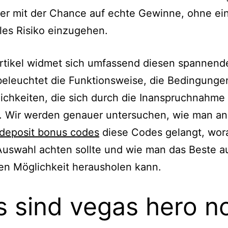
er mit der Chance auf echte Gewinne, ohne ei
lles Risiko einzugehen.
Artikel widmet sich umfassend diesen spannend
beleuchtet die Funktionsweise, die Bedingunge
ichkeiten, die sich durch die Inanspruchnahme
. Wir werden genauer untersuchen, wie man a
 deposit bonus codes
diese Codes gelangt, wor
Auswahl achten sollte und wie man das Beste a
ven Möglichkeit herausholen kann.
 sind vegas hero n