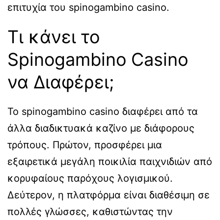
επιτυχία του spinogambino casino.
Τι κάνει το
Spinogambino Casino
να Διαφέρει;
Το spinogambino casino διαφέρει από τα
άλλα διαδικτυακά καζίνο με διάφορους
τρόπους. Πρώτον, προσφέρει μια
εξαιρετικά μεγάλη ποικιλία παιχνιδιών από
κορυφαίους παρόχους λογισμικού.
Δεύτερον, η πλατφόρμα είναι διαθέσιμη σε
πολλές γλώσσες, καθιστώντας την