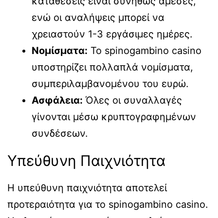
καταθέσεις είναι συνήθως άμεσες,
ενώ οι αναλήψεις μπορεί να
χρειαστούν 1-3 εργάσιμες ημέρες.
Νομίσματα:
Το spinogambino casino
υποστηρίζει πολλαπλά νομίσματα,
συμπεριλαμβανομένου του ευρώ.
Ασφάλεια:
Όλες οι συναλλαγές
γίνονται μέσω κρυπτογραφημένων
συνδέσεων.
Υπεύθυνη Παιχνιότητα
Η υπεύθυνη παιχνιότητα αποτελεί
προτεραιότητα για το spinogambino casino.