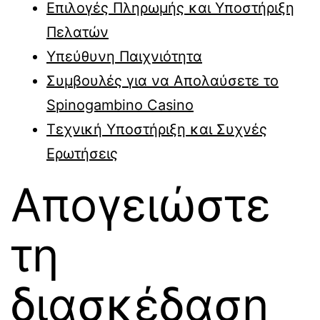
Επιλογές Πληρωμής και Υποστήριξη
Πελατών
Υπεύθυνη Παιχνιότητα
Συμβουλές για να Απολαύσετε το
Spinogambino Casino
Τεχνική Υποστήριξη και Συχνές
Ερωτήσεις
Απογειώστε
τη
διασκέδαση