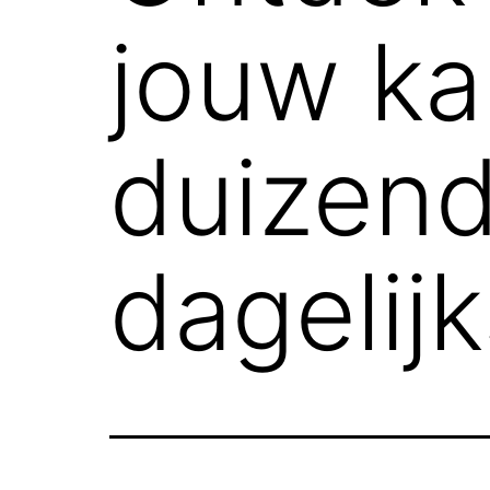
jouw ka
duizen
dagelij