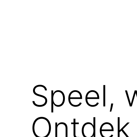
Speel, 
Ontdek 