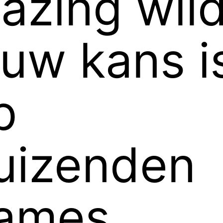
lazing wil
ouw kans i
p
uizenden
ames,