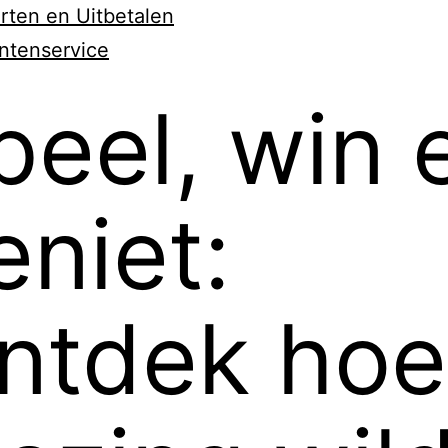
rten en Uitbetalen
ntenservice
peel, win 
eniet:
ntdek hoe