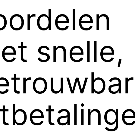
oordelen
et snelle,
etrouwbar
itbetaling