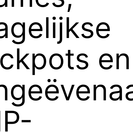
agelijkse
ackpots en
ngeëvena
IP-