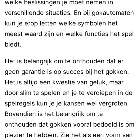
welke beslissingen je moet nemen in
verschillende situaties. En bij gokautomaten
kun je erop letten welke symbolen het
meest waard zijn en welke functies het spel
biedt.
Het is belangrijk om te onthouden dat er
geen garantie is op succes bij het gokken.
Het is altijd een kwestie van geluk, maar
door slim te spelen en je te verdiepen in de
spelregels kun je je kansen wel vergroten.
Bovendien is het belangrijk om te
onthouden dat gokken vooral bedoeld is om
plezier te hebben. Zie het als een vorm van