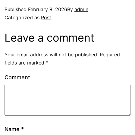
Published
February 8, 2026
By
admin
Categorized as
Post
Leave a comment
Your email address will not be published.
Required
fields are marked
*
Comment
Name
*