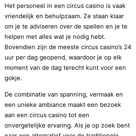
Het personeel in een circus casino is vaak
vriendelijk en behulpzaam. Ze staan klaar
om je te adviseren over de spellen en je te
helpen met alles wat je nodig hebt.
Bovendien zijn de meeste circus casino’s 24
uur per dag geopend, waardoor je op elk
moment van de dag terecht kunt voor een
gokje.
De combinatie van spanning, vermaak en
een unieke ambiance maakt een bezoek
aan een circus casino tot een
onvergetelijke ervaring. Als je op zoek bent
naar een alternatief voor de traditionele