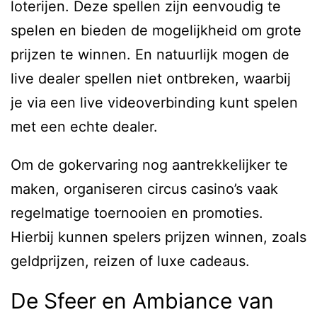
loterijen. Deze spellen zijn eenvoudig te
spelen en bieden de mogelijkheid om grote
prijzen te winnen. En natuurlijk mogen de
live dealer spellen niet ontbreken, waarbij
je via een live videoverbinding kunt spelen
met een echte dealer.
Om de gokervaring nog aantrekkelijker te
maken, organiseren circus casino’s vaak
regelmatige toernooien en promoties.
Hierbij kunnen spelers prijzen winnen, zoals
geldprijzen, reizen of luxe cadeaus.
De Sfeer en Ambiance van