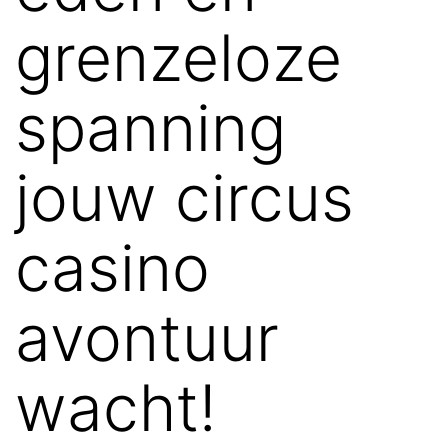
grenzeloze
spanning
jouw circus
casino
avontuur
wacht!