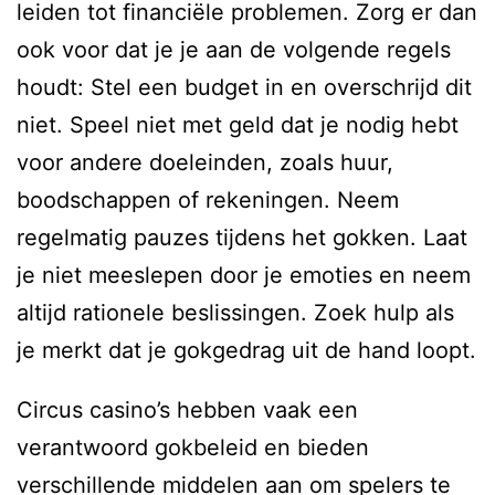
leiden tot financiële problemen. Zorg er dan
ook voor dat je je aan de volgende regels
houdt: Stel een budget in en overschrijd dit
niet. Speel niet met geld dat je nodig hebt
voor andere doeleinden, zoals huur,
boodschappen of rekeningen. Neem
regelmatig pauzes tijdens het gokken. Laat
je niet meeslepen door je emoties en neem
altijd rationele beslissingen. Zoek hulp als
je merkt dat je gokgedrag uit de hand loopt.
Circus casino’s hebben vaak een
verantwoord gokbeleid en bieden
verschillende middelen aan om spelers te