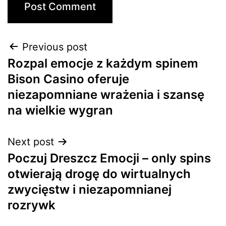
Previous post
Rozpal emocje z każdym spinem
Bison Casino oferuje
niezapomniane wrażenia i szansę
na wielkie wygran
Next post
Poczuj Dreszcz Emocji – only spins
otwierają drogę do wirtualnych
zwycięstw i niezapomnianej
rozrywk