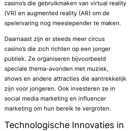
casino’s die gebruikmaken van virtual reality
(VR) en augmented reality (AR) om de
spelervaring nog meeslepender te maken.
Daarnaast zijn er steeds meer circus
casino’s die zich richten op een jonger
publiek. Ze organiseren bijvoorbeeld
speciale thema-avonden met muziek,
shows en andere attracties die aantrekkelijk
zijn voor jongeren. Ook investeren ze in
social media marketing en influencer
marketing om hun bereik te vergroten.
Technologische Innovaties in