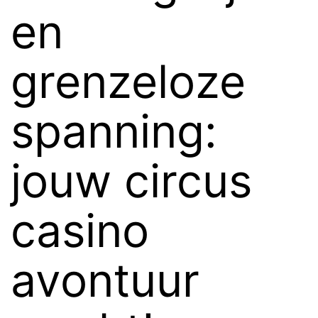
en
grenzeloze
spanning:
jouw circus
casino
avontuur