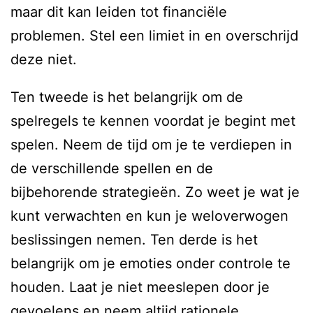
maar dit kan leiden tot financiële
problemen. Stel een limiet in en overschrijd
deze niet.
Ten tweede is het belangrijk om de
spelregels te kennen voordat je begint met
spelen. Neem de tijd om je te verdiepen in
de verschillende spellen en de
bijbehorende strategieën. Zo weet je wat je
kunt verwachten en kun je weloverwogen
beslissingen nemen. Ten derde is het
belangrijk om je emoties onder controle te
houden. Laat je niet meeslepen door je
gevoelens en neem altijd rationele