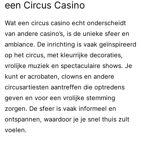
een Circus Casino
Wat een circus casino echt onderscheidt
van andere casino’s, is de unieke sfeer en
ambiance. De inrichting is vaak geïnspireerd
op het circus, met kleurrijke decoraties,
vrolijke muziek en spectaculaire shows. Je
kunt er acrobaten, clowns en andere
circusartiesten aantreffen die optredens
geven en voor een vrolijke stemming
zorgen. De sfeer is vaak informeel en
ontspannen, waardoor je je snel thuis zult
voelen.