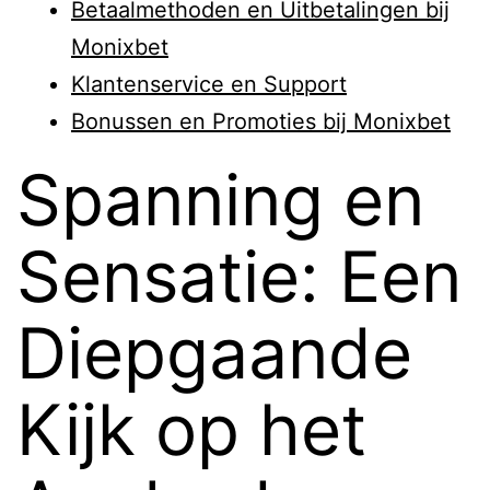
Betaalmethoden en Uitbetalingen bij
Monixbet
Klantenservice en Support
Bonussen en Promoties bij Monixbet
Spanning en
Sensatie: Een
Diepgaande
Kijk op het