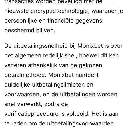
transacties worden beveiligd met de
nieuwste encryptietechnologie, waardoor je
persoonlijke en financiële gegevens
beschermd blijven.
De uitbetalingssnelheid bij Monixbet is over
het algemeen redelijk snel, hoewel dit kan
variëren afhankelijk van de gekozen
betaalmethode. Monixbet hanteert
duidelijke uitbetalingslimieten en -
voorwaarden, en de uitbetalingen worden
snel verwerkt, zodra de
verificatieprocedure is voltooid. Het is aan
te raden om de uitbetalingsvoorwaarden