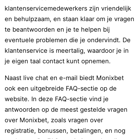
klantenservicemedewerkers zijn vriendelijk
en behulpzaam, en staan klaar om je vragen
te beantwoorden en je te helpen bij
eventuele problemen die je ondervindt. De
klantenservice is meertalig, waardoor je in
je eigen taal contact kunt opnemen.
Naast live chat en e-mail biedt Monixbet
ook een uitgebreide FAQ-sectie op de
website. In deze FAQ-sectie vind je
antwoorden op de meest gestelde vragen
over Monixbet, zoals vragen over
registratie, bonussen, betalingen, en nog