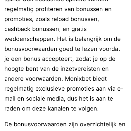
regelmatig profiteren van bonussen en
promoties, zoals reload bonussen,
cashback bonussen, en gratis
weddenschappen. Het is belangrijk om de
bonusvoorwaarden goed te lezen voordat
je een bonus accepteert, zodat je op de
hoogte bent van de inzetvereisten en
andere voorwaarden. Monixbet biedt
regelmatig exclusieve promoties aan via e-
mail en sociale media, dus het is aan te
raden om deze kanalen te volgen.
De bonusvoorwaarden zijn overzichtelijk en