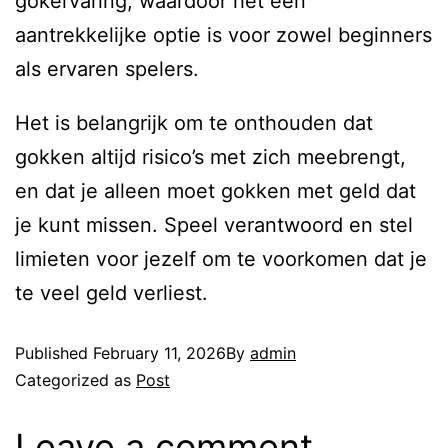
gokervaring, waardoor het een
aantrekkelijke optie is voor zowel beginners
als ervaren spelers.
Het is belangrijk om te onthouden dat
gokken altijd risico’s met zich meebrengt,
en dat je alleen moet gokken met geld dat
je kunt missen. Speel verantwoord en stel
limieten voor jezelf om te voorkomen dat je
te veel geld verliest.
Published
February 11, 2026
By
admin
Categorized as
Post
Leave a comment