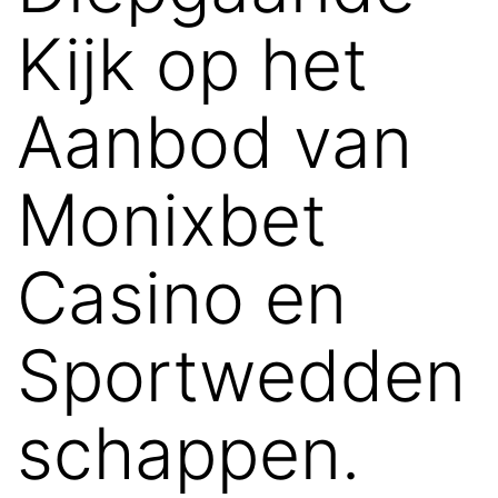
Kijk op het
Aanbod van
Monixbet
Casino en
Sportwedden
schappen.