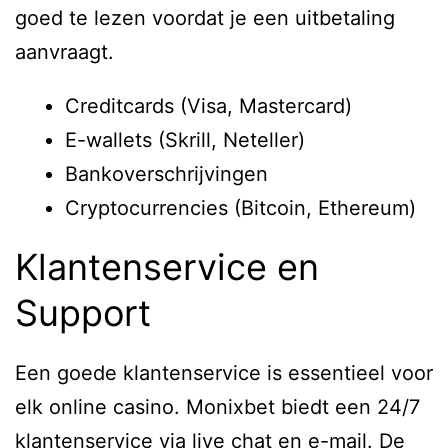
goed te lezen voordat je een uitbetaling
aanvraagt.
Creditcards (Visa, Mastercard)
E-wallets (Skrill, Neteller)
Bankoverschrijvingen
Cryptocurrencies (Bitcoin, Ethereum)
Klantenservice en
Support
Een goede klantenservice is essentieel voor
elk online casino. Monixbet biedt een 24/7
klantenservice via live chat en e-mail. De