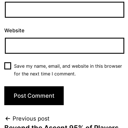
Website
Save my name, email, and website in this browser
for the next time I comment.
Previous post
Beyond the Ascent 95% of Players