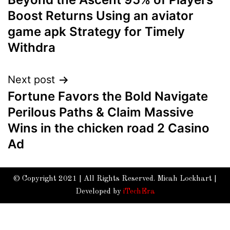
Boost Returns Using an aviator
game apk Strategy for Timely
Withdra
Next post
Fortune Favors the Bold Navigate
Perilous Paths & Claim Massive
Wins in the chicken road 2 Casino
Ad
© Copyright 2021 | All Rights Reserved. Micah Lockhart |
Developed by
iTechEra