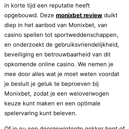
in korte tijd een reputatie heeft
opgebouwd. Deze
monixbet review
duikt
diep in het aanbod van Monixbet, van
casino spellen tot sportweddenschappen,
en onderzoekt de gebruiksvriendelijkheid,
beveiliging en betrouwbaarheid van dit
opkomende online casino. We nemen je
mee door alles wat je moet weten voordat
je besluit je geluk te beproeven bij
Monixbet, zodat je een weloverwogen
keuze kunt maken en een optimale
spelervaring kunt beleven.
Of je nu een doorgewinterde gokker bent of