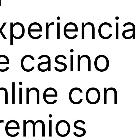
xperiencia
e casino
nline con
remios