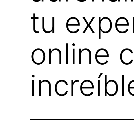
tu expe
online 
increíb