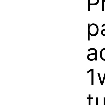
P
p
a
1
t