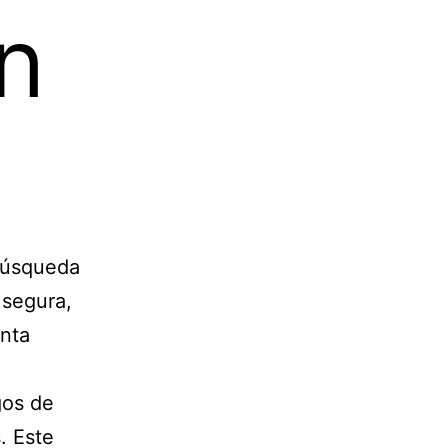
en
 búsqueda
 segura,
nta
gos de
. Este