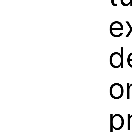
e
d
o
p