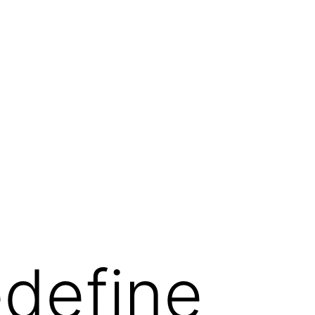
edefine