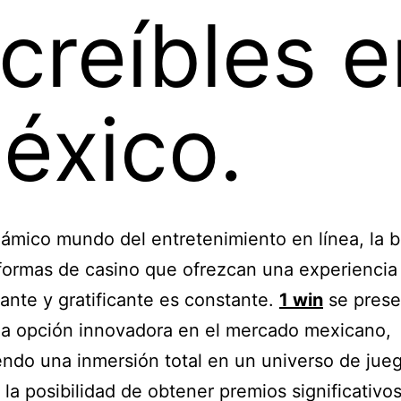
ncreíbles 
éxico.
námico mundo del entretenimiento en línea, la
formas de casino que ofrezcan una experiencia
nte y gratificante es constante.
1 win
se prese
a opción innovadora en el mercado mexicano,
ndo una inmersión total en un universo de jue
 la posibilidad de obtener premios significativos