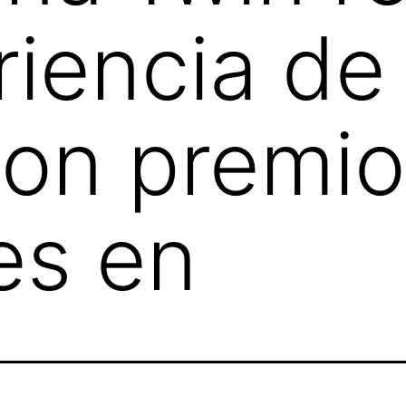
riencia de
con premi
les en