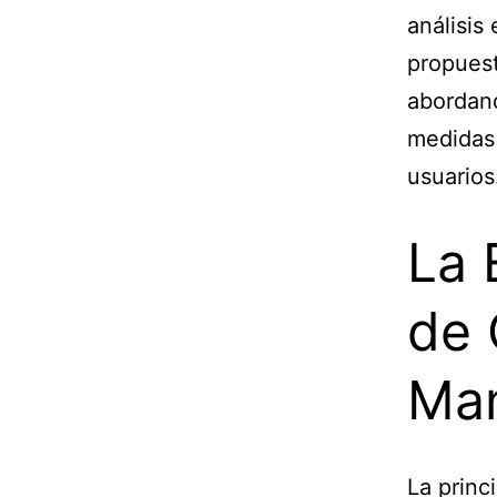
análisis 
propuest
abordand
medidas 
usuarios
La 
de 
Ma
La princ