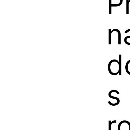
P
n
d
s
r