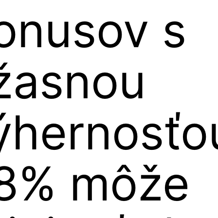
onusov s
žasnou
ýhernosťo
8% môže