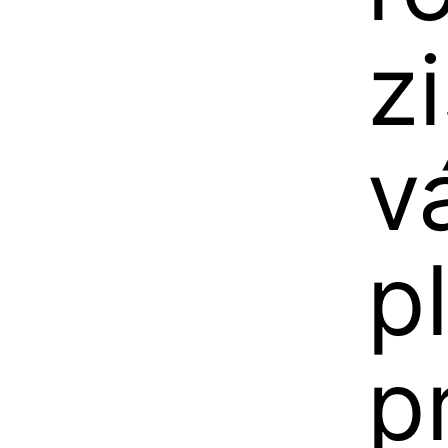
z
v
p
p