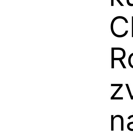
C
R
z
n