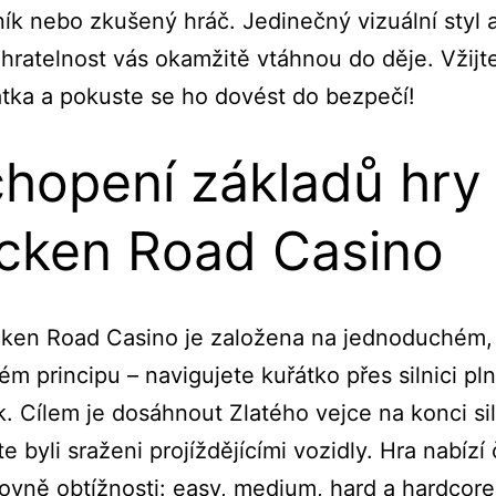
ík nebo zkušený hráč. Jedinečný vizuální styl 
hratelnost vás okamžitě vtáhnou do děje. Vžijt
átka a pokuste se ho dovést do bezpečí!
hopení základů hry
cken Road Casino
cken Road Casino je založena na jednoduchém,
m principu – navigujete kuřátko přes silnici pl
. Cílem je dosáhnout Zlatého vejce na konci sil
e byli sraženi projíždějícími vozidly. Hra nabízí 
ovně obtížnosti: easy, medium, hard a hardcore