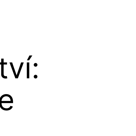
ví:
e