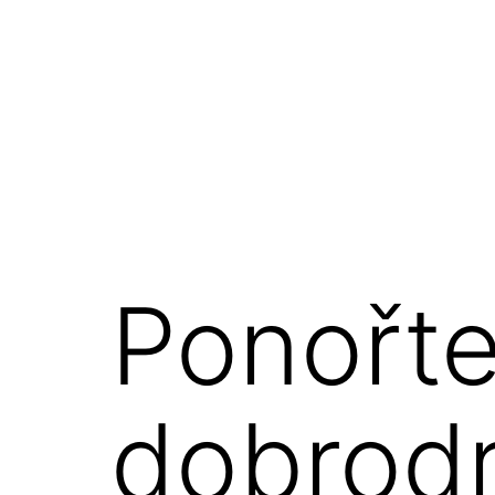
Ponořte
dobrodr