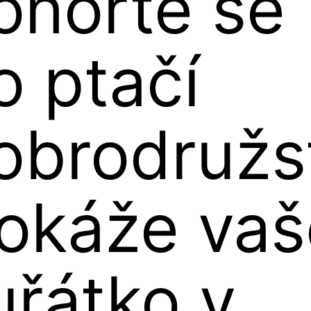
onořte se
o ptačí
obrodružst
okáže vaš
uřátko v