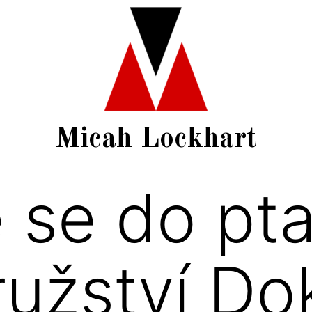
Micah Lockhart
 se do pta
užství Do