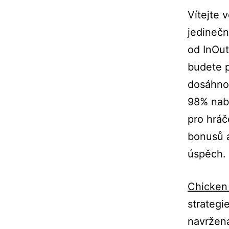
Vítejte 
jedineč
od InOu
budete 
dosáhno
98% nabí
pro hráč
bonusů a
úspěch.
Chicken
strategi
navržena