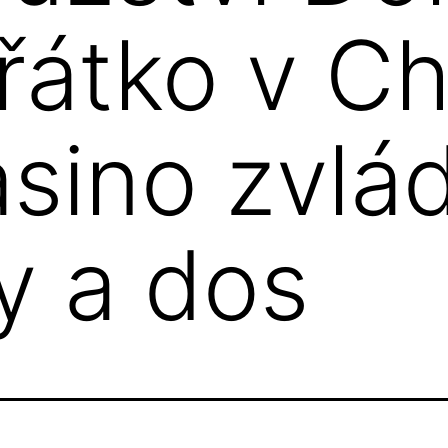
řátko v C
sino zvlá
y a dos