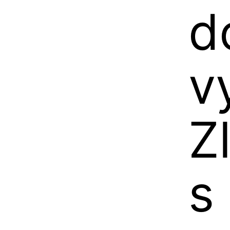
d
v
Z
s