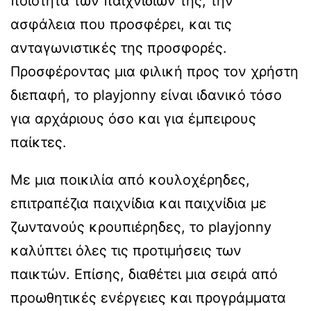
ποιότητα των παιχνιδιών της, την
ασφάλεια που προσφέρει, και τις
ανταγωνιστικές της προσφορές.
Προσφέροντας μια φιλική προς τον χρήστη
διεπαφή, το playjonny είναι ιδανικό τόσο
για αρχάριους όσο και για έμπειρους
παίκτες.
Με μια ποικιλία από κουλοχέρηδες,
επιτραπέζια παιχνίδια και παιχνίδια με
ζωντανούς κρουπιέρηδες, το playjonny
καλύπτει όλες τις προτιμήσεις των
παικτών. Επίσης, διαθέτει μια σειρά από
προωθητικές ενέργειες και προγράμματα