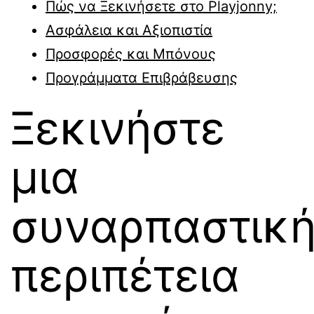
Πώς να Ξεκινήσετε στο Playjonny;
Ασφάλεια και Αξιοπιστία
Προσφορές και Μπόνους
Προγράμματα Επιβράβευσης
Ξεκινήστε
μια
συναρπαστικ
περιπέτεια