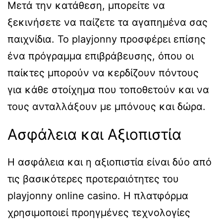
Μετά την κατάθεση, μπορείτε να
ξεκινήσετε να παίζετε τα αγαπημένα σας
παιχνίδια. Το playjonny προσφέρει επίσης
ένα πρόγραμμα επιβράβευσης, όπου οι
παίκτες μπορούν να κερδίζουν πόντους
για κάθε στοίχημα που τοποθετούν και να
τους ανταλλάξουν με μπόνους και δώρα.
Ασφάλεια και Αξιοπιστία
Η ασφάλεια και η αξιοπιστία είναι δύο από
τις βασικότερες προτεραιότητες του
playjonny online casino. Η πλατφόρμα
χρησιμοποιεί προηγμένες τεχνολογίες