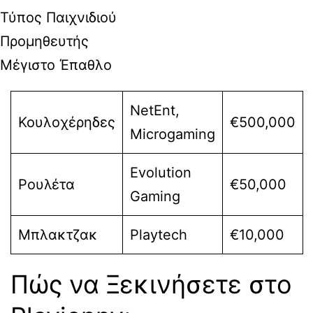
Τύπος Παιχνιδιού
Προμηθευτής
Μέγιστο Έπαθλο
NetEnt,
Κουλοχέρηδες
€500,000
Microgaming
Evolution
Ρουλέτα
€50,000
Gaming
Μπλακτζακ
Playtech
€10,000
Πώς να Ξεκινήσετε στο