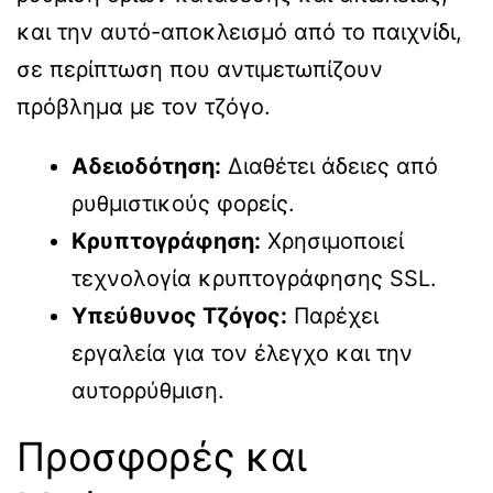
και την αυτό-αποκλεισμό από το παιχνίδι,
σε περίπτωση που αντιμετωπίζουν
πρόβλημα με τον τζόγο.
Αδειοδότηση:
Διαθέτει άδειες από
ρυθμιστικούς φορείς.
Κρυπτογράφηση:
Χρησιμοποιεί
τεχνολογία κρυπτογράφησης SSL.
Υπεύθυνος Τζόγος:
Παρέχει
εργαλεία για τον έλεγχο και την
αυτορρύθμιση.
Προσφορές και