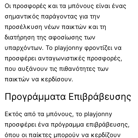
Οι προσφορές και τα μπόνους είναι ένας
σημαντικός παράγοντας για την
προσέλκυση νέων παικτών και τη
διατήρηση της αφοσίωσης των
υπαρχόντων. Το playjonny φροντίζει να
προσφέρει ανταγωνιστικές προσφορές,
που αυξάνουν τις πιθανότητες των
παικτών να κερδίσουν.
Προγράμματα Επιβράβευσης
Εκτός από τα μπόνους, το playjonny
προσφέρει ένα πρόγραμμα επιβράβευσης,
όπου οι παίκτες μπορούν να κερδίζουν