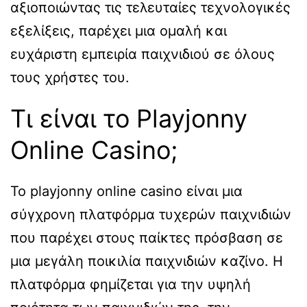
αξιοποιώντας τις τελευταίες τεχνολογικές
εξελίξεις, παρέχει μια ομαλή και
ευχάριστη εμπειρία παιχνιδιού σε όλους
τους χρήστες του.
Τι είναι το Playjonny
Online Casino;
Το playjonny online casino είναι μια
σύγχρονη πλατφόρμα τυχερών παιχνιδιών
που παρέχει στους παίκτες πρόσβαση σε
μια μεγάλη ποικιλία παιχνιδιών καζίνο. Η
πλατφόρμα φημίζεται για την υψηλή