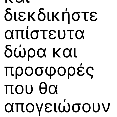
διεκδικήστε
απίστευτα
δώρα και
προσφορές
που θα
απογειώσουν