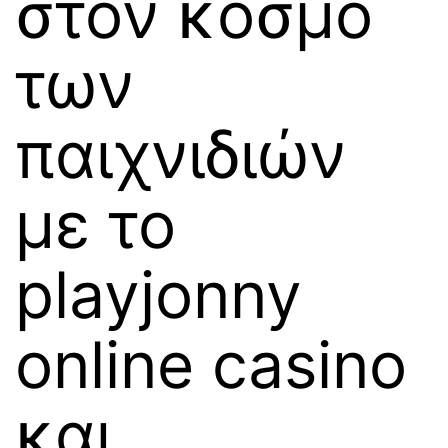
στον κόσμο
των
παιχνιδιών
με το
playjonny
online casino
και