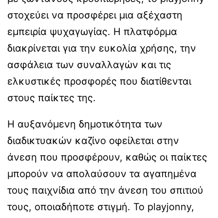
στοχεύει να προσφέρει μια αξέχαστη
εμπειρία ψυχαγωγίας. Η πλατφόρμα
διακρίνεται για την ευκολία χρήσης, την
ασφάλεια των συναλλαγών και τις
ελκυστικές προσφορές που διατίθενται
στους παίκτες της.
Η αυξανόμενη δημοτικότητα των
διαδικτυακών καζίνο οφείλεται στην
άνεση που προσφέρουν, καθώς οι παίκτες
μπορούν να απολαύσουν τα αγαπημένα
τους παιχνίδια από την άνεση του σπιτιού
τους, οποιαδήποτε στιγμή. Το playjonny,