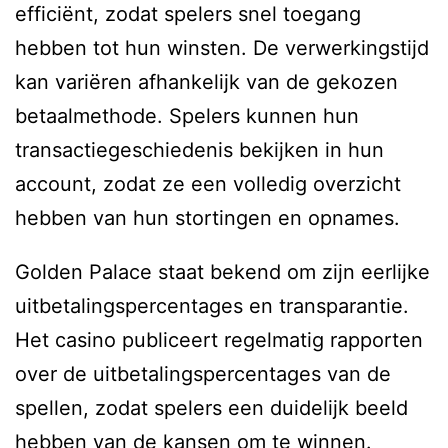
efficiënt, zodat spelers snel toegang
hebben tot hun winsten. De verwerkingstijd
kan variëren afhankelijk van de gekozen
betaalmethode. Spelers kunnen hun
transactiegeschiedenis bekijken in hun
account, zodat ze een volledig overzicht
hebben van hun stortingen en opnames.
Golden Palace staat bekend om zijn eerlijke
uitbetalingspercentages en transparantie.
Het casino publiceert regelmatig rapporten
over de uitbetalingspercentages van de
spellen, zodat spelers een duidelijk beeld
hebben van de kansen om te winnen.