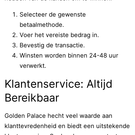
Selecteer de gewenste
betaalmethode.
Voer het vereiste bedrag in.
Bevestig de transactie.
Winsten worden binnen 24-48 uur
verwerkt.
Klantenservice: Altijd
Bereikbaar
Golden Palace hecht veel waarde aan
klanttevredenheid en biedt een uitstekende