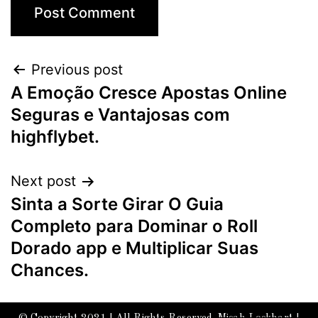
Previous post
A Emoção Cresce Apostas Online
Seguras e Vantajosas com
highflybet.
Next post
Sinta a Sorte Girar O Guia
Completo para Dominar o Roll
Dorado app e Multiplicar Suas
Chances.