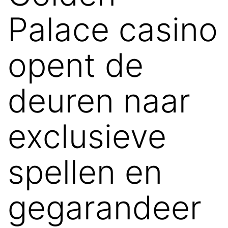
Palace casino
opent de
deuren naar
exclusieve
spellen en
gegarandeer