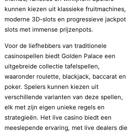
kunnen kiezen uit klassieke fruitmachines,
moderne 3D-slots en progressieve jackpot
slots met immense prijzenpots.
Voor de liefhebbers van traditionele
casinospellen biedt Golden Palace een
uitgebreide collectie tafelspellen,
waaronder roulette, blackjack, baccarat en
poker. Spelers kunnen kiezen uit
verschillende varianten van deze spellen,
elk met zijn eigen unieke regels en
strategieën. Het live casino biedt een
meeslepende ervaring, met live dealers die