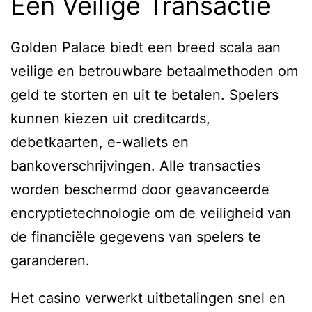
Een Veilige Transactie
Golden Palace biedt een breed scala aan
veilige en betrouwbare betaalmethoden om
geld te storten en uit te betalen. Spelers
kunnen kiezen uit creditcards,
debetkaarten, e-wallets en
bankoverschrijvingen. Alle transacties
worden beschermd door geavanceerde
encryptietechnologie om de veiligheid van
de financiële gegevens van spelers te
garanderen.
Het casino verwerkt uitbetalingen snel en