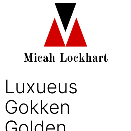
Micah Lockhart
Luxueus
Gokken
Golden