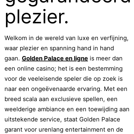
plezier.
Welkom in de wereld van luxe en verfijning,
waar plezier en spanning hand in hand
gaan.
Golden Palace en ligne
is meer dan
een online casino; het is een bestemming
voor de veeleisende speler die op zoek is
naar een ongeëvenaarde ervaring. Met een
breed scala aan exclusieve spellen, een
weelderige ambiance en een toewijding aan
uitstekende service, staat Golden Palace
garant voor urenlang entertainment en de