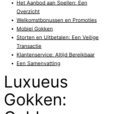
Het Aanbod aan Spellen: Een
Overzicht
Welkomstbonussen en Promoties
Mobiel Gokken
Storten en Uitbetalen: Een Veilige
Transactie
Klantenservice: Altijd Bereikbaar
Een Samenvatting
Luxueus
Gokken: