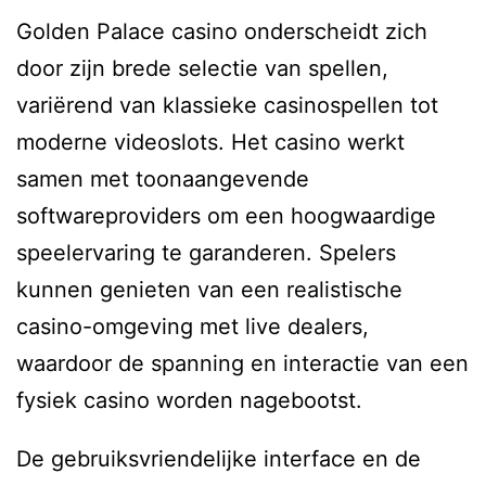
Golden Palace casino onderscheidt zich
door zijn brede selectie van spellen,
variërend van klassieke casinospellen tot
moderne videoslots. Het casino werkt
samen met toonaangevende
softwareproviders om een hoogwaardige
speelervaring te garanderen. Spelers
kunnen genieten van een realistische
casino-omgeving met live dealers,
waardoor de spanning en interactie van een
fysiek casino worden nagebootst.
De gebruiksvriendelijke interface en de