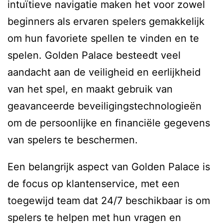
intuïtieve navigatie maken het voor zowel
beginners als ervaren spelers gemakkelijk
om hun favoriete spellen te vinden en te
spelen. Golden Palace besteedt veel
aandacht aan de veiligheid en eerlijkheid
van het spel, en maakt gebruik van
geavanceerde beveiligingstechnologieën
om de persoonlijke en financiële gegevens
van spelers te beschermen.
Een belangrijk aspect van Golden Palace is
de focus op klantenservice, met een
toegewijd team dat 24/7 beschikbaar is om
spelers te helpen met hun vragen en