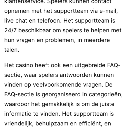
klantenservice. Spelers kunnen contact
opnemen met het supportteam via e-mail,
live chat en telefoon. Het supportteam is
24/7 beschikbaar om spelers te helpen met
hun vragen en problemen, in meerdere
talen.
Het casino heeft ook een uitgebreide FAQ-
sectie, waar spelers antwoorden kunnen
vinden op veelvoorkomende vragen. De
FAQ-sectie is georganiseerd in categorieën,
waardoor het gemakkelijk is om de juiste
informatie te vinden. Het supportteam is
vriendelijk, behulpzaam en efficiënt, en