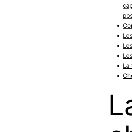
cap
pos
Co
Les
Les
Les
La 
Cho
L