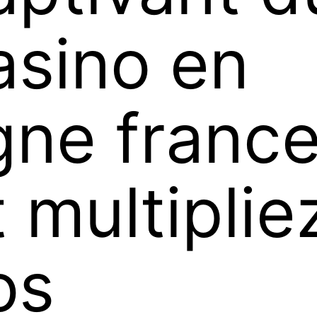
asino en
igne franc
t multiplie
os