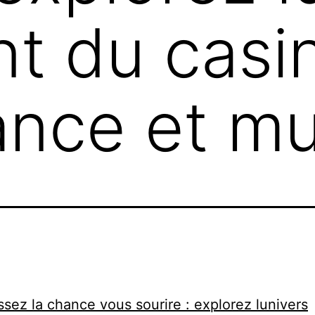
nt du casi
ance et mu
ssez la chance vous sourire : explorez lunivers