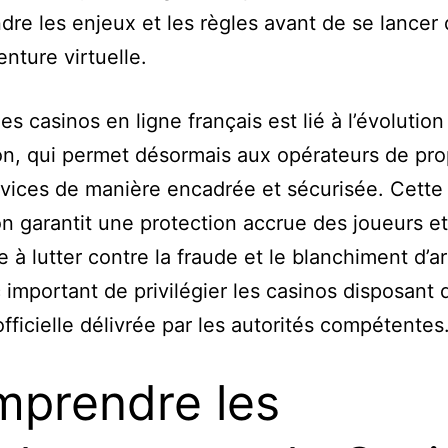
re les enjeux et les règles avant de se lancer
enture virtuelle.
es casinos en ligne français est lié à l’évolution
ion, qui permet désormais aux opérateurs de pr
rvices de manière encadrée et sécurisée. Cette
on garantit une protection accrue des joueurs et
 à lutter contre la fraude et le blanchiment d’ar
 important de privilégier les casinos disposant 
officielle délivrée par les autorités compétentes
prendre les