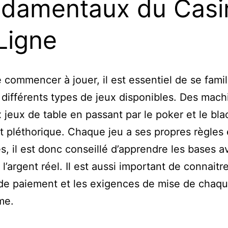
damentaux du Casi
Ligne
 commencer à jouer, il est essentiel de se famil
 différents types de jeux disponibles. Des mach
 jeux de table en passant par le poker et le bla
est pléthorique. Chaque jeu a ses propres règles 
es, il est donc conseillé d’apprendre les bases a
l’argent réel. Il est aussi important de connaitre
de paiement et les exigences de mise de chaq
me.