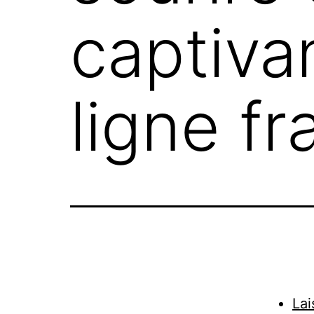
captiva
ligne fr
Lai