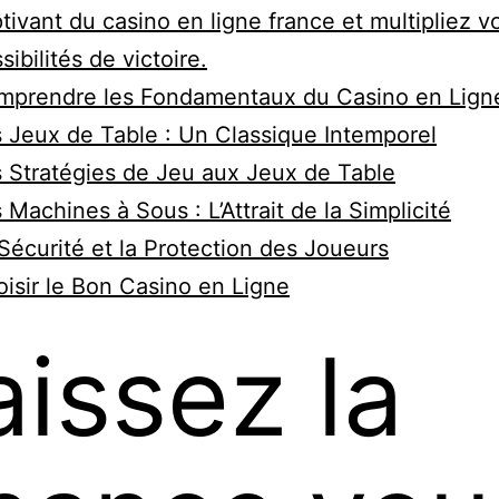
tivant du casino en ligne france et multipliez v
sibilités de victoire.
mprendre les Fondamentaux du Casino en Lign
 Jeux de Table : Un Classique Intemporel
 Stratégies de Jeu aux Jeux de Table
 Machines à Sous : L’Attrait de la Simplicité
Sécurité et la Protection des Joueurs
isir le Bon Casino en Ligne
aissez la