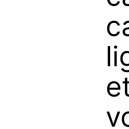
c
l
e
v