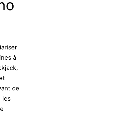
no
iariser
ines à
ckjack,
et
vant de
 les
ue