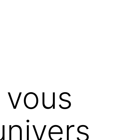
 vous
univers