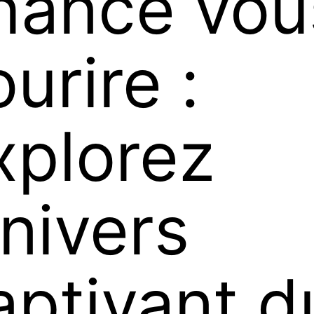
hance vou
ourire :
xplorez
univers
aptivant d