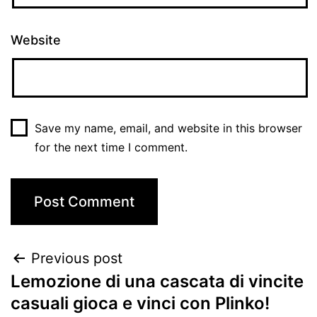
Website
Save my name, email, and website in this browser
for the next time I comment.
Previous post
Lemozione di una cascata di vincite
casuali gioca e vinci con Plinko!