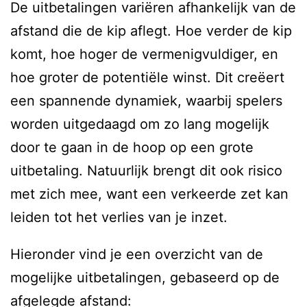
De uitbetalingen variëren afhankelijk van de
afstand die de kip aflegt. Hoe verder de kip
komt, hoe hoger de vermenigvuldiger, en
hoe groter de potentiële winst. Dit creëert
een spannende dynamiek, waarbij spelers
worden uitgedaagd om zo lang mogelijk
door te gaan in de hoop op een grote
uitbetaling. Natuurlijk brengt dit ook risico
met zich mee, want een verkeerde zet kan
leiden tot het verlies van je inzet.
Hieronder vind je een overzicht van de
mogelijke uitbetalingen, gebaseerd op de
afgelegde afstand: