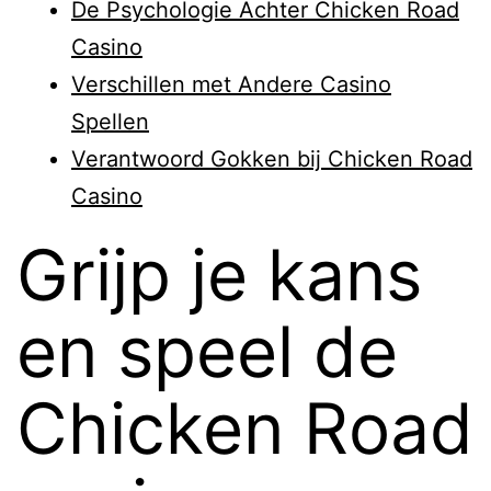
De Psychologie Achter Chicken Road
Casino
Verschillen met Andere Casino
Spellen
Verantwoord Gokken bij Chicken Road
Casino
Grijp je kans
en speel de
Chicken Road