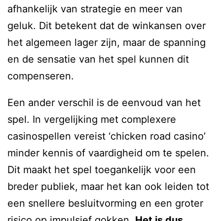
afhankelijk van strategie en meer van
geluk. Dit betekent dat de winkansen over
het algemeen lager zijn, maar de spanning
en de sensatie van het spel kunnen dit
compenseren.
Een ander verschil is de eenvoud van het
spel. In vergelijking met complexere
casinospellen vereist ‘chicken road casino’
minder kennis of vaardigheid om te spelen.
Dit maakt het spel toegankelijk voor een
breder publiek, maar het kan ook leiden tot
een snellere besluitvorming en een groter
risico op impulsief gokken.
Het is dus