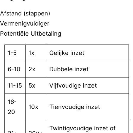
Afstand (stappen)
Vermenigvuldiger
Potentiële Uitbetaling
1-5
1x
Gelijke inzet
6-10
2x
Dubbele inzet
11-15
5x
Vijfvoudige inzet
16-
10x
Tienvoudige inzet
20
Twintigvoudige inzet of