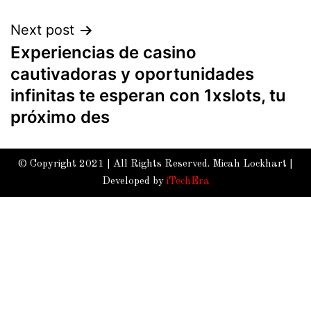
Next post
Experiencias de casino
cautivadoras y oportunidades
infinitas te esperan con 1xslots, tu
próximo des
© Copyright 2021 | All Rights Reserved. Micah Lockhart |
Developed by
iTechEra