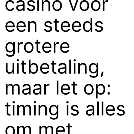
casino voor
een steeds
grotere
uitbetaling,
maar let op:
timing is alles
om met