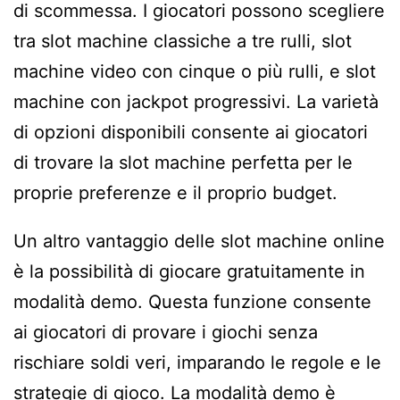
di scommessa. I giocatori possono scegliere
tra slot machine classiche a tre rulli, slot
machine video con cinque o più rulli, e slot
machine con jackpot progressivi. La varietà
di opzioni disponibili consente ai giocatori
di trovare la slot machine perfetta per le
proprie preferenze e il proprio budget.
Un altro vantaggio delle slot machine online
è la possibilità di giocare gratuitamente in
modalità demo. Questa funzione consente
ai giocatori di provare i giochi senza
rischiare soldi veri, imparando le regole e le
strategie di gioco. La modalità demo è