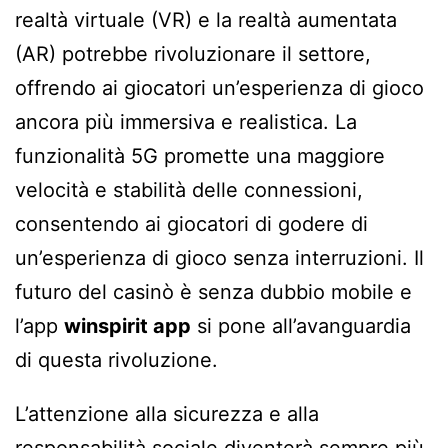
realtà virtuale (VR) e la realtà aumentata
(AR) potrebbe rivoluzionare il settore,
offrendo ai giocatori un’esperienza di gioco
ancora più immersiva e realistica. La
funzionalità 5G promette una maggiore
velocità e stabilità delle connessioni,
consentendo ai giocatori di godere di
un’esperienza di gioco senza interruzioni. Il
futuro del casinò è senza dubbio mobile e
l’app
winspirit app
si pone all’avanguardia
di questa rivoluzione.
L’attenzione alla sicurezza e alla
responsabilità sociale diventerà sempre più