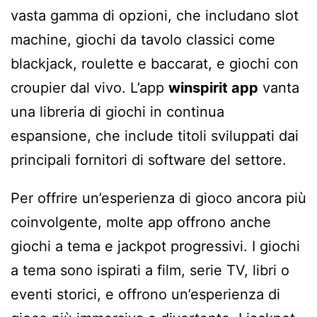
vasta gamma di opzioni, che includano slot
machine, giochi da tavolo classici come
blackjack, roulette e baccarat, e giochi con
croupier dal vivo. L’app
winspirit app
vanta
una libreria di giochi in continua
espansione, che include titoli sviluppati dai
principali fornitori di software del settore.
Per offrire un’esperienza di gioco ancora più
coinvolgente, molte app offrono anche
giochi a tema e jackpot progressivi. I giochi
a tema sono ispirati a film, serie TV, libri o
eventi storici, e offrono un’esperienza di