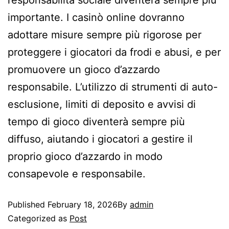
importante. I casinò online dovranno
adottare misure sempre più rigorose per
proteggere i giocatori da frodi e abusi, e per
promuovere un gioco d’azzardo
responsabile. L’utilizzo di strumenti di auto-
esclusione, limiti di deposito e avvisi di
tempo di gioco diventerà sempre più
diffuso, aiutando i giocatori a gestire il
proprio gioco d’azzardo in modo
consapevole e responsabile.
Published
February 18, 2026
By
admin
Categorized as
Post