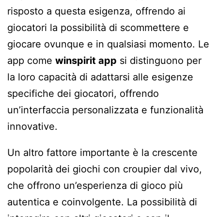
risposto a questa esigenza, offrendo ai
giocatori la possibilità di scommettere e
giocare ovunque e in qualsiasi momento. Le
app come
winspirit app
si distinguono per
la loro capacità di adattarsi alle esigenze
specifiche dei giocatori, offrendo
un’interfaccia personalizzata e funzionalità
innovative.
Un altro fattore importante è la crescente
popolarità dei giochi con croupier dal vivo,
che offrono un’esperienza di gioco più
autentica e coinvolgente. La possibilità di