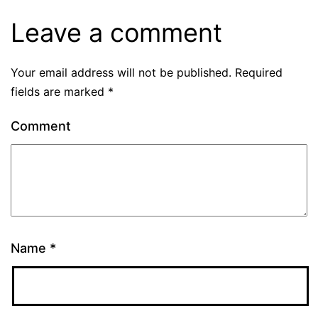
Leave a comment
Your email address will not be published.
Required
fields are marked
*
Comment
Name
*