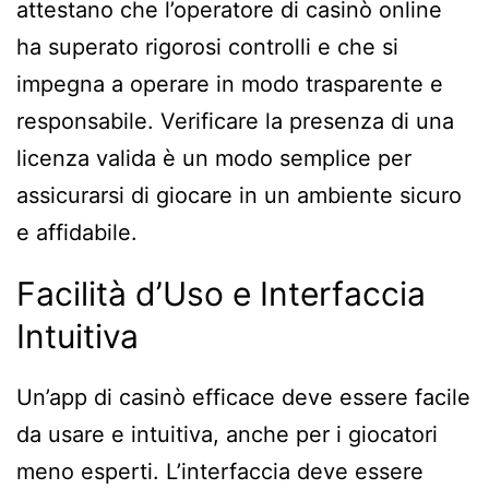
attestano che l’operatore di casinò online
ha superato rigorosi controlli e che si
impegna a operare in modo trasparente e
responsabile. Verificare la presenza di una
licenza valida è un modo semplice per
assicurarsi di giocare in un ambiente sicuro
e affidabile.
Facilità d’Uso e Interfaccia
Intuitiva
Un’app di casinò efficace deve essere facile
da usare e intuitiva, anche per i giocatori
meno esperti. L’interfaccia deve essere