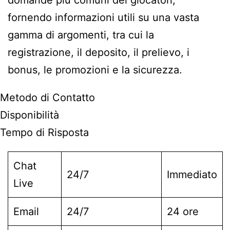
domande più comuni dei giocatori,
fornendo informazioni utili su una vasta
gamma di argomenti, tra cui la
registrazione, il deposito, il prelievo, i
bonus, le promozioni e la sicurezza.
Metodo di Contatto
Disponibilità
Tempo di Risposta
Chat
24/7
Immediato
Live
Email
24/7
24 ore