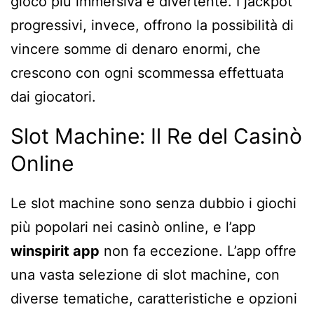
gioco più immersiva e divertente. I jackpot
progressivi, invece, offrono la possibilità di
vincere somme di denaro enormi, che
crescono con ogni scommessa effettuata
dai giocatori.
Slot Machine: Il Re del Casinò
Online
Le slot machine sono senza dubbio i giochi
più popolari nei casinò online, e l’app
winspirit app
non fa eccezione. L’app offre
una vasta selezione di slot machine, con
diverse tematiche, caratteristiche e opzioni