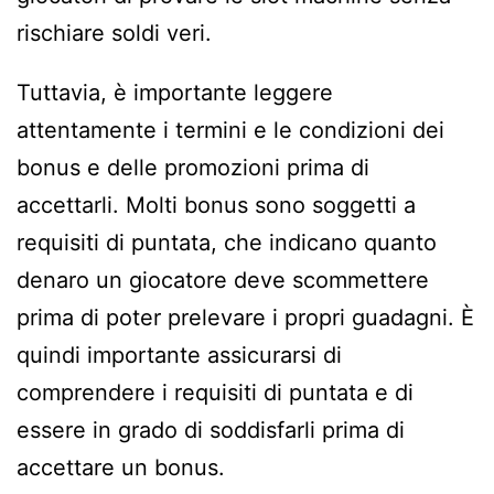
rischiare soldi veri.
Tuttavia, è importante leggere
attentamente i termini e le condizioni dei
bonus e delle promozioni prima di
accettarli. Molti bonus sono soggetti a
requisiti di puntata, che indicano quanto
denaro un giocatore deve scommettere
prima di poter prelevare i propri guadagni. È
quindi importante assicurarsi di
comprendere i requisiti di puntata e di
essere in grado di soddisfarli prima di
accettare un bonus.