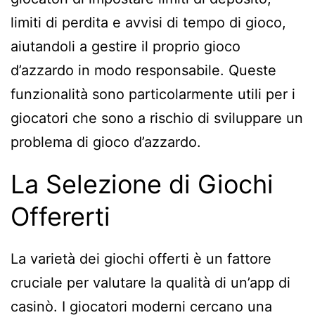
limiti di perdita e avvisi di tempo di gioco,
aiutandoli a gestire il proprio gioco
d’azzardo in modo responsabile. Queste
funzionalità sono particolarmente utili per i
giocatori che sono a rischio di sviluppare un
problema di gioco d’azzardo.
La Selezione di Giochi
Offererti
La varietà dei giochi offerti è un fattore
cruciale per valutare la qualità di un’app di
casinò. I giocatori moderni cercano una