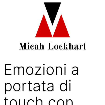
Micah Lockhart
Emozioni a
portata di
touch con