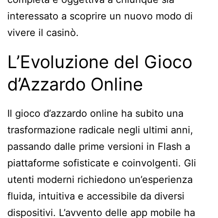
interessato a scoprire un nuovo modo di
vivere il casinò.
L’Evoluzione del Gioco
d’Azzardo Online
Il gioco d’azzardo online ha subito una
trasformazione radicale negli ultimi anni,
passando dalle prime versioni in Flash a
piattaforme sofisticate e coinvolgenti. Gli
utenti moderni richiedono un’esperienza
fluida, intuitiva e accessibile da diversi
dispositivi. L’avvento delle app mobile ha