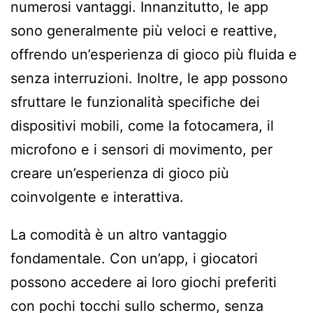
numerosi vantaggi. Innanzitutto, le app
sono generalmente più veloci e reattive,
offrendo un’esperienza di gioco più fluida e
senza interruzioni. Inoltre, le app possono
sfruttare le funzionalità specifiche dei
dispositivi mobili, come la fotocamera, il
microfono e i sensori di movimento, per
creare un’esperienza di gioco più
coinvolgente e interattiva.
La comodità è un altro vantaggio
fondamentale. Con un’app, i giocatori
possono accedere ai loro giochi preferiti
con pochi tocchi sullo schermo, senza