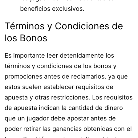
beneficios exclusivos.
Términos y Condiciones de
los Bonos
Es importante leer detenidamente los
términos y condiciones de los bonos y
promociones antes de reclamarlos, ya que
estos suelen establecer requisitos de
apuesta y otras restricciones. Los requisitos
de apuesta indican la cantidad de dinero
que un jugador debe apostar antes de
poder retirar las ganancias obtenidas con el