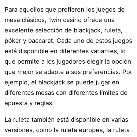
Para aquellos que prefieren los juegos de
mesa clásicos, 1win casino ofrece una
excelente selección de blackjack, ruleta,
póker y baccarat. Cada uno de estos juegos
está disponible en diferentes variantes, lo
que permite a los jugadores elegir la opción
que mejor se adapte a sus preferencias. Por
ejemplo, el blackjack se puede jugar en
diferentes mesas con diferentes límites de
apuesta y reglas.
La ruleta también está disponible en varias
versiones, como la ruleta europea, la ruleta