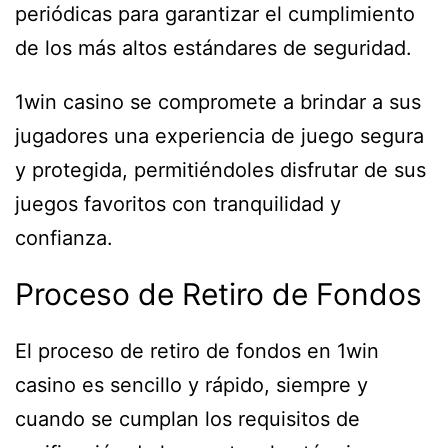
periódicas para garantizar el cumplimiento
de los más altos estándares de seguridad.
1win casino se compromete a brindar a sus
jugadores una experiencia de juego segura
y protegida, permitiéndoles disfrutar de sus
juegos favoritos con tranquilidad y
confianza.
Proceso de Retiro de Fondos
El proceso de retiro de fondos en 1win
casino es sencillo y rápido, siempre y
cuando se cumplan los requisitos de