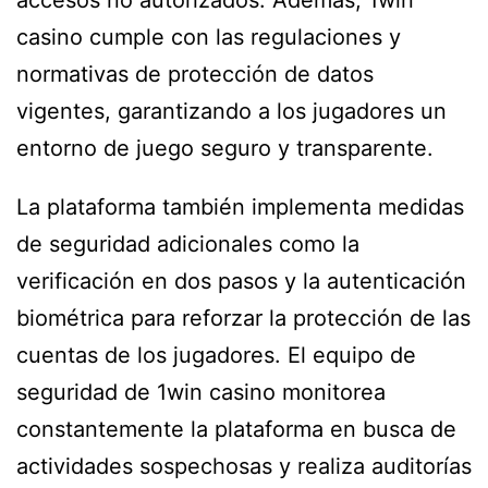
accesos no autorizados. Además, 1win
casino cumple con las regulaciones y
normativas de protección de datos
vigentes, garantizando a los jugadores un
entorno de juego seguro y transparente.
La plataforma también implementa medidas
de seguridad adicionales como la
verificación en dos pasos y la autenticación
biométrica para reforzar la protección de las
cuentas de los jugadores. El equipo de
seguridad de 1win casino monitorea
constantemente la plataforma en busca de
actividades sospechosas y realiza auditorías