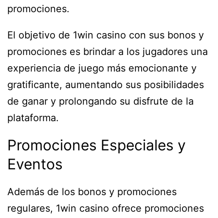
promociones.
El objetivo de 1win casino con sus bonos y
promociones es brindar a los jugadores una
experiencia de juego más emocionante y
gratificante, aumentando sus posibilidades
de ganar y prolongando su disfrute de la
plataforma.
Promociones Especiales y
Eventos
Además de los bonos y promociones
regulares, 1win casino ofrece promociones