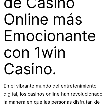
de Casino
Online más
Emocionante
con 1win
Casino.
En el vibrante mundo del entretenimiento
digital, los casinos online han revolucionado
la manera en que las personas disfrutan de