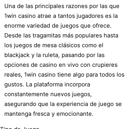
Una de las principales razones por las que
1win casino atrae a tantos jugadores es la
enorme variedad de juegos que ofrece.
Desde las tragamitas más populares hasta
los juegos de mesa clásicos como el
blackjack y la ruleta, pasando por las
opciones de casino en vivo con crupieres
reales, 1win casino tiene algo para todos los
gustos. La plataforma incorpora
constantemente nuevos juegos,
asegurando que la experiencia de juego se
mantenga fresca y emocionante.