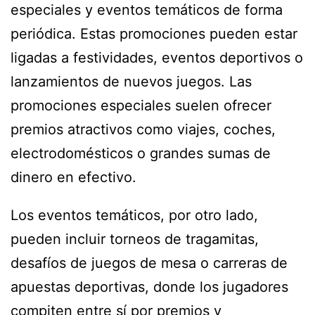
especiales y eventos temáticos de forma
periódica. Estas promociones pueden estar
ligadas a festividades, eventos deportivos o
lanzamientos de nuevos juegos. Las
promociones especiales suelen ofrecer
premios atractivos como viajes, coches,
electrodomésticos o grandes sumas de
dinero en efectivo.
Los eventos temáticos, por otro lado,
pueden incluir torneos de tragamitas,
desafíos de juegos de mesa o carreras de
apuestas deportivas, donde los jugadores
compiten entre sí por premios y