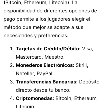
(Bitcoin, Ethereum, Litecoin). La
disponibilidad de diferentes opciones de
pago permite a los jugadores elegir el
método que mejor se adapte a sus
necesidades y preferencias.
Tarjetas de Crédito/Débito:
Visa,
Mastercard, Maestro.
Monederos Electrónicos:
Skrill,
Neteller, PayPal.
Transferencias Bancarias:
Depósito
directo desde tu banco.
Criptomonedas:
Bitcoin, Ethereum,
Litecoin.