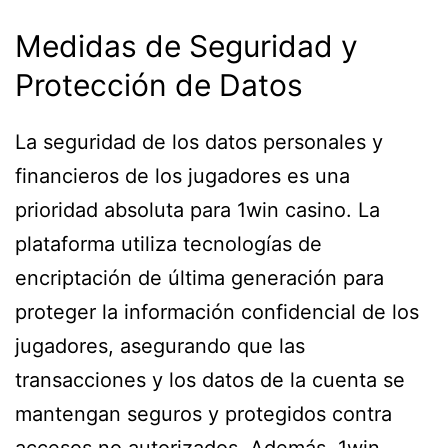
Medidas de Seguridad y
Protección de Datos
La seguridad de los datos personales y
financieros de los jugadores es una
prioridad absoluta para 1win casino. La
plataforma utiliza tecnologías de
encriptación de última generación para
proteger la información confidencial de los
jugadores, asegurando que las
transacciones y los datos de la cuenta se
mantengan seguros y protegidos contra