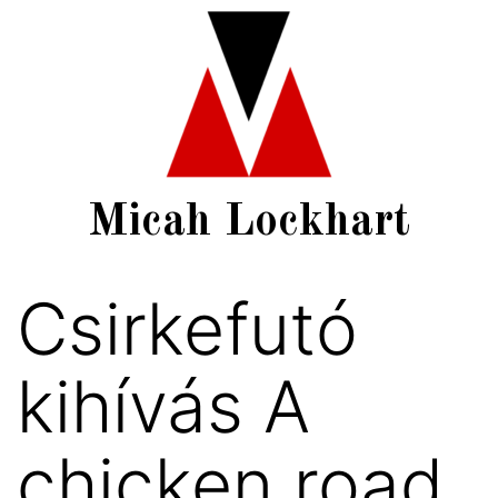
Micah Lockhart
Csirkefutó
kihívás A
chicken road