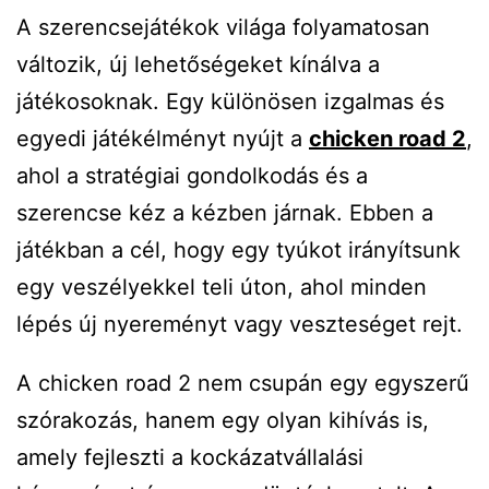
A szerencsejátékok világa folyamatosan
változik, új lehetőségeket kínálva a
játékosoknak. Egy különösen izgalmas és
egyedi játékélményt nyújt a
chicken road 2
,
ahol a stratégiai gondolkodás és a
szerencse kéz a kézben járnak. Ebben a
játékban a cél, hogy egy tyúkot irányítsunk
egy veszélyekkel teli úton, ahol minden
lépés új nyereményt vagy veszteséget rejt.
A chicken road 2 nem csupán egy egyszerű
szórakozás, hanem egy olyan kihívás is,
amely fejleszti a kockázatvállalási