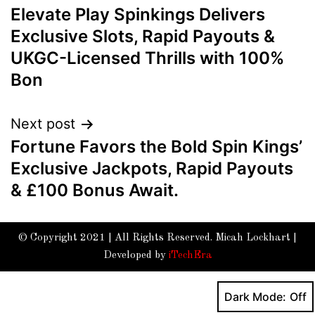
Elevate Play Spinkings Delivers
Exclusive Slots, Rapid Payouts &
UKGC-Licensed Thrills with 100%
Bon
Next post
Fortune Favors the Bold Spin Kings’
Exclusive Jackpots, Rapid Payouts
& £100 Bonus Await.
© Copyright 2021 | All Rights Reserved. Micah Lockhart |
Developed by
iTechEra
Dark Mode: