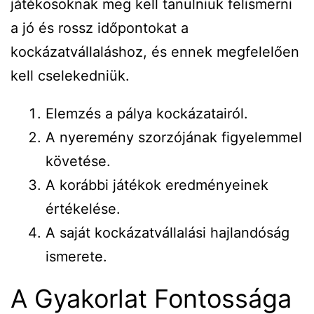
játékosoknak meg kell tanulniuk felismerni
a jó és rossz időpontokat a
kockázatvállaláshoz, és ennek megfelelően
kell cselekedniük.
Elemzés a pálya kockázatairól.
A nyeremény szorzójának figyelemmel
követése.
A korábbi játékok eredményeinek
értékelése.
A saját kockázatvállalási hajlandóság
ismerete.
A Gyakorlat Fontossága