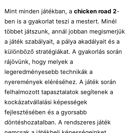
Mint minden játékban, a
chicken road 2
-
ben is a gyakorlat teszi a mestert. Minél
többet játszunk, annál jobban megismerjük
a játék szabályait, a pálya akadályait és a
különböző stratégiákat. A gyakorlás során
rájövünk, hogy melyek a
legeredményesebb technikák a
nyeremények eléréséhez. A játék során
felhalmozott tapasztalatok segítenek a
kockázatvállalási képességek
fejlesztésében és a gyorsabb
döntéshozatalban. A rendszeres játék
nemcsak a játékbeli képességeinket