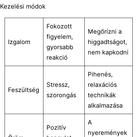
Kezelési módok
Fokozott
Megőrízni a
figyelem,
Izgalom
higgadtságot,
gyorsabb
nem kapkodni
reakció
Pihenés,
Stressz,
relaxációs
Feszültség
szorongás
technikák
alkalmazása
A
Pozitív
nyeremények