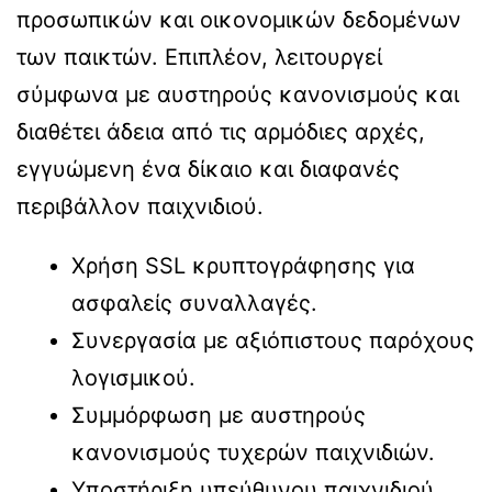
προσωπικών και οικονομικών δεδομένων
των παικτών. Επιπλέον, λειτουργεί
σύμφωνα με αυστηρούς κανονισμούς και
διαθέτει άδεια από τις αρμόδιες αρχές,
εγγυώμενη ένα δίκαιο και διαφανές
περιβάλλον παιχνιδιού.
Χρήση SSL κρυπτογράφησης για
ασφαλείς συναλλαγές.
Συνεργασία με αξιόπιστους παρόχους
λογισμικού.
Συμμόρφωση με αυστηρούς
κανονισμούς τυχερών παιχνιδιών.
Υποστήριξη υπεύθυνου παιχνιδιού.