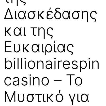
Διασκέδασης
και της
Ευκαιρίας
billionairespin
casino – Το
Μυστικό για