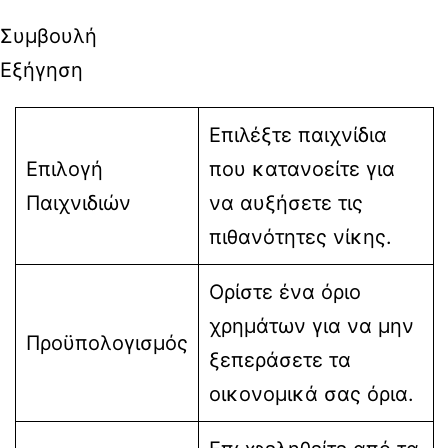
Συμβουλή
Εξήγηση
Επιλέξτε παιχνίδια
Επιλογή
που κατανοείτε για
Παιχνιδιών
να αυξήσετε τις
πιθανότητες νίκης.
Ορίστε ένα όριο
χρημάτων για να μην
Προϋπολογισμός
ξεπεράσετε τα
οικονομικά σας όρια.