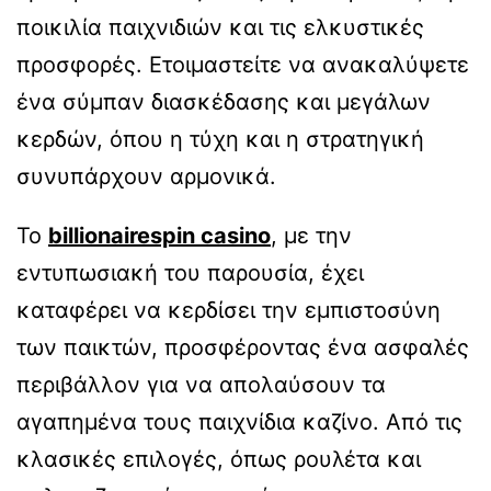
ποικιλία παιχνιδιών και τις ελκυστικές
προσφορές. Ετοιμαστείτε να ανακαλύψετε
ένα σύμπαν διασκέδασης και μεγάλων
κερδών, όπου η τύχη και η στρατηγική
συνυπάρχουν αρμονικά.
Το
billionairespin casino
, με την
εντυπωσιακή του παρουσία, έχει
καταφέρει να κερδίσει την εμπιστοσύνη
των παικτών, προσφέροντας ένα ασφαλές
περιβάλλον για να απολαύσουν τα
αγαπημένα τους παιχνίδια καζίνο. Από τις
κλασικές επιλογές, όπως ρουλέτα και