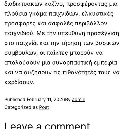
διαδικτυακών καζίνο, προσφέροντας μια
πλούσια γκάμα παιχνιδιών, ελκυστικές
προσφορές και ασφαλές περιβάλλον
παιχνιδιού. Με την υπεύθυνη προσέγγιση
στο παιχνίδι και την τήρηση των βασικών
συμβουλών, οι παίκτες μπορούν να
απολαύσουν μια συναρπαστική εμπειρία
και να αυξήσουν τις πιθανότητές τους να
κερδίσουν.
Published
February 11, 2026
By
admin
Categorized as
Post
Leave a comment