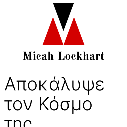
Micah Lockhart
Αποκάλυψε
τον Κόσμο
της