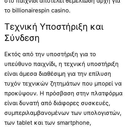
στο παιχνίδι αποτελεί θεμελιώδη αρχή για
το billionairespin casino.
Τεχνική Υποστήριξη και
Σύνδεση
Εκτός από την υποστήριξη για το
υπεύθυνο παιχνίδι, η τεχνική υποστήριξη
είναι άμεσα διαθέσιμη για την επίλυση
τυχόν τεχνικών ζητημάτων που μπορεί να
προκύψουν. Η πρόσβαση στην πλατφόρμα
είναι δυνατή από διάφορες συσκευές,
συμπεριλαμβανομένων των υπολογιστών,
των tablet και των smartphone,