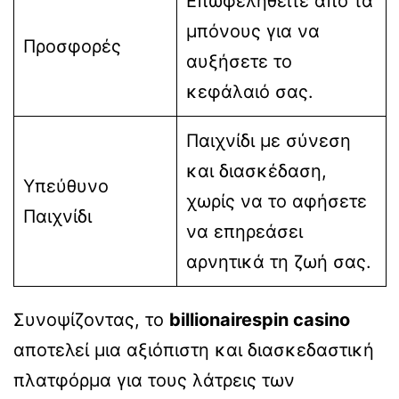
Επωφεληθείτε από τα
μπόνους για να
Προσφορές
αυξήσετε το
κεφάλαιό σας.
Παιχνίδι με σύνεση
και διασκέδαση,
Υπεύθυνο
χωρίς να το αφήσετε
Παιχνίδι
να επηρεάσει
αρνητικά τη ζωή σας.
Συνοψίζοντας, το
billionairespin casino
αποτελεί μια αξιόπιστη και διασκεδαστική
πλατφόρμα για τους λάτρεις των