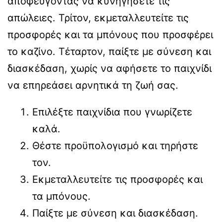
αποφεύγοντας να κυνηγήσετε τις
απώλειες. Τρίτον, εκμεταλλευτείτε τις
προσφορές και τα μπόνους που προσφέρει
το καζίνο. Τέταρτον, παίξτε με σύνεση και
διασκέδαση, χωρίς να αφήσετε το παιχνίδι
να επηρεάσει αρνητικά τη ζωή σας.
Επιλέξτε παιχνίδια που γνωρίζετε
καλά.
Θέστε προϋπολογισμό και τηρήστε
τον.
Εκμεταλλευτείτε τις προσφορές και
τα μπόνους.
Παίξτε με σύνεση και διασκέδαση.