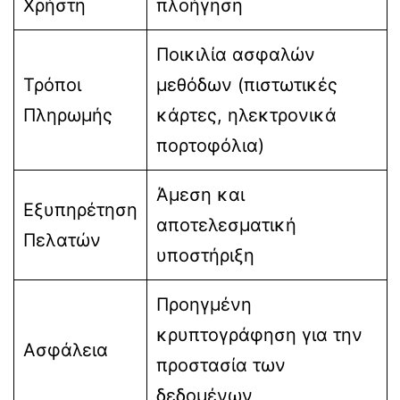
Χρήστη
πλοήγηση
Ποικιλία ασφαλών
Τρόποι
μεθόδων (πιστωτικές
Πληρωμής
κάρτες, ηλεκτρονικά
πορτοφόλια)
Άμεση και
Εξυπηρέτηση
αποτελεσματική
Πελατών
υποστήριξη
Προηγμένη
κρυπτογράφηση για την
Ασφάλεια
προστασία των
δεδομένων