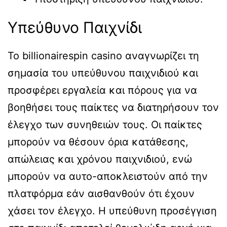
Υπεύθυνο Παιχνίδι
Το billionairespin casino αναγνωρίζει τη
σημασία του υπεύθυνου παιχνιδιού και
προσφέρει εργαλεία και πόρους για να
βοηθήσει τους παίκτες να διατηρήσουν τον
έλεγχο των συνηθειών τους. Οι παίκτες
μπορούν να θέσουν όρια κατάθεσης,
απώλειας και χρόνου παιχνιδιού, ενώ
μπορούν να αυτο-αποκλειστούν από την
πλατφόρμα εάν αισθανθούν ότι έχουν
χάσει τον έλεγχο. Η υπεύθυνη προσέγγιση