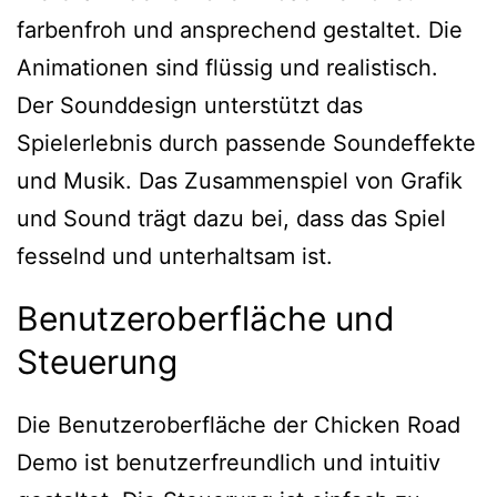
farbenfroh und ansprechend gestaltet. Die
Animationen sind flüssig und realistisch.
Der Sounddesign unterstützt das
Spielerlebnis durch passende Soundeffekte
und Musik. Das Zusammenspiel von Grafik
und Sound trägt dazu bei, dass das Spiel
fesselnd und unterhaltsam ist.
Benutzeroberfläche und
Steuerung
Die Benutzeroberfläche der Chicken Road
Demo ist benutzerfreundlich und intuitiv