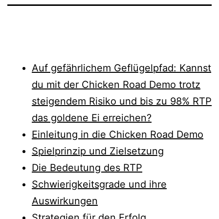
Auf gefährlichem Geflügelpfad: Kannst
du mit der Chicken Road Demo trotz
steigendem Risiko und bis zu 98% RTP
das goldene Ei erreichen?
Einleitung in die Chicken Road Demo
Spielprinzip und Zielsetzung
Die Bedeutung des RTP
Schwierigkeitsgrade und ihre
Auswirkungen
Strategien für den Erfolg