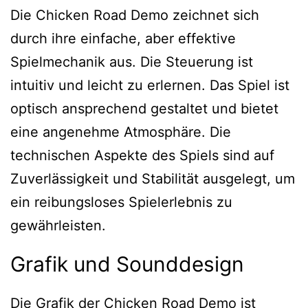
Die Chicken Road Demo zeichnet sich
durch ihre einfache, aber effektive
Spielmechanik aus. Die Steuerung ist
intuitiv und leicht zu erlernen. Das Spiel ist
optisch ansprechend gestaltet und bietet
eine angenehme Atmosphäre. Die
technischen Aspekte des Spiels sind auf
Zuverlässigkeit und Stabilität ausgelegt, um
ein reibungsloses Spielerlebnis zu
gewährleisten.
Grafik und Sounddesign
Die Grafik der Chicken Road Demo ist