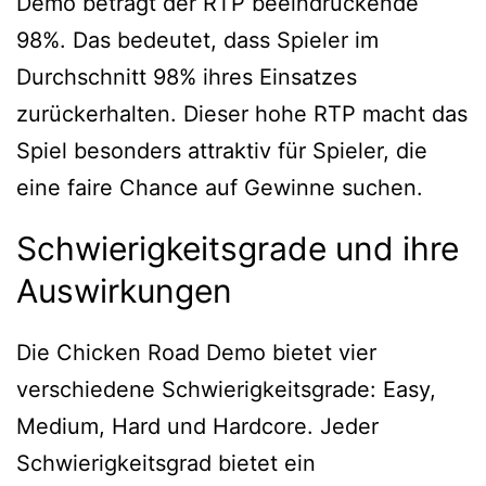
Demo beträgt der RTP beeindruckende
98%. Das bedeutet, dass Spieler im
Durchschnitt 98% ihres Einsatzes
zurückerhalten. Dieser hohe RTP macht das
Spiel besonders attraktiv für Spieler, die
eine faire Chance auf Gewinne suchen.
Schwierigkeitsgrade und ihre
Auswirkungen
Die Chicken Road Demo bietet vier
verschiedene Schwierigkeitsgrade: Easy,
Medium, Hard und Hardcore. Jeder
Schwierigkeitsgrad bietet ein