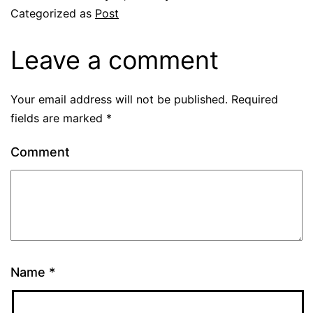
Categorized as
Post
Leave a comment
Your email address will not be published.
Required
fields are marked
*
Comment
Name
*