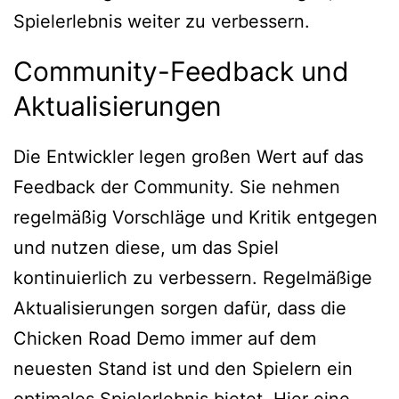
Spielerlebnis weiter zu verbessern.
Community-Feedback und
Aktualisierungen
Die Entwickler legen großen Wert auf das
Feedback der Community. Sie nehmen
regelmäßig Vorschläge und Kritik entgegen
und nutzen diese, um das Spiel
kontinuierlich zu verbessern. Regelmäßige
Aktualisierungen sorgen dafür, dass die
Chicken Road Demo immer auf dem
neuesten Stand ist und den Spielern ein
optimales Spielerlebnis bietet. Hier eine