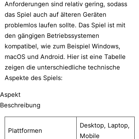
Anforderungen sind relativ gering, sodass
das Spiel auch auf älteren Geräten
problemlos laufen sollte. Das Spiel ist mit
den gängigen Betriebssystemen
kompatibel, wie zum Beispiel Windows,
macOS und Android. Hier ist eine Tabelle
zeigen die unterschiedliche technische
Aspekte des Spiels:
Aspekt
Beschreibung
Desktop, Laptop,
Plattformen
Mobile