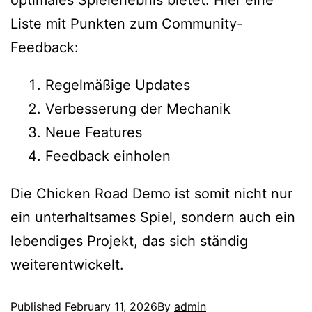
Liste mit Punkten zum Community-
Feedback:
Regelmäßige Updates
Verbesserung der Mechanik
Neue Features
Feedback einholen
Die Chicken Road Demo ist somit nicht nur
ein unterhaltsames Spiel, sondern auch ein
lebendiges Projekt, das sich ständig
weiterentwickelt.
Published
February 11, 2026
By
admin