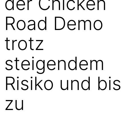
der Chicken
Road Demo
trotz
steigendem
Risiko und bis
zu