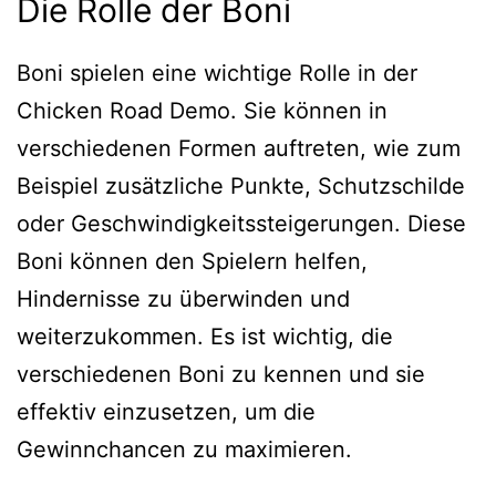
Die Rolle der Boni
Boni spielen eine wichtige Rolle in der
Chicken Road Demo. Sie können in
verschiedenen Formen auftreten, wie zum
Beispiel zusätzliche Punkte, Schutzschilde
oder Geschwindigkeitssteigerungen. Diese
Boni können den Spielern helfen,
Hindernisse zu überwinden und
weiterzukommen. Es ist wichtig, die
verschiedenen Boni zu kennen und sie
effektiv einzusetzen, um die
Gewinnchancen zu maximieren.