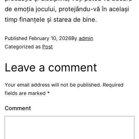
de emoția jocului, protejându-vă în același
timp finanțele și starea de bine.
Published
February 10, 2026
By
admin
Categorized as
Post
Leave a comment
Your email address will not be published.
Required
fields are marked
*
Comment