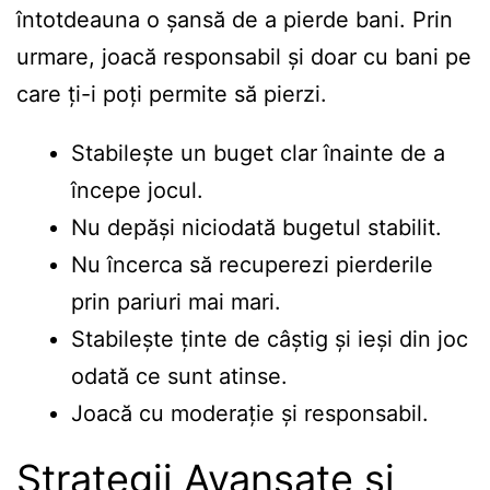
întotdeauna o șansă de a pierde bani. Prin
urmare, joacă responsabil și doar cu bani pe
care ți-i poți permite să pierzi.
Stabilește un buget clar înainte de a
începe jocul.
Nu depăși niciodată bugetul stabilit.
Nu încerca să recuperezi pierderile
prin pariuri mai mari.
Stabilește ținte de câștig și ieși din joc
odată ce sunt atinse.
Joacă cu moderație și responsabil.
Strategii Avansate și