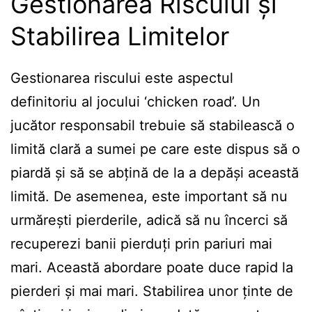
Gestionarea Riscului și
Stabilirea Limitelor
Gestionarea riscului este aspectul
definitoriu al jocului ‘chicken road’. Un
jucător responsabil trebuie să stabilească o
limită clară a sumei pe care este dispus să o
piardă și să se abțină de la a depăși această
limită. De asemenea, este important să nu
urmărești pierderile, adică să nu încerci să
recuperezi banii pierduți prin pariuri mai
mari. Această abordare poate duce rapid la
pierderi și mai mari. Stabilirea unor ținte de