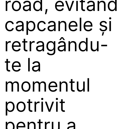
road, evitând
capcanele și
retragându-
te la
momentul
potrivit
pentru a