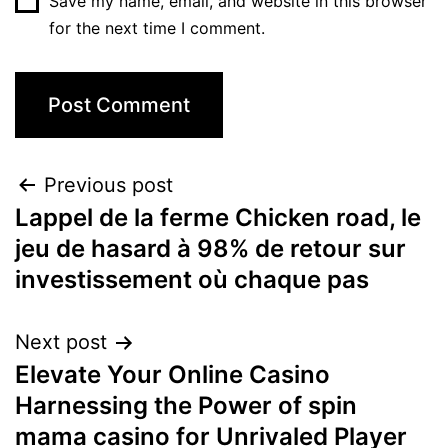
Save my name, email, and website in this browser
for the next time I comment.
Previous post
Lappel de la ferme Chicken road, le
jeu de hasard à 98% de retour sur
investissement où chaque pas
Next post
Elevate Your Online Casino
Harnessing the Power of spin
mama casino for Unrivaled Player