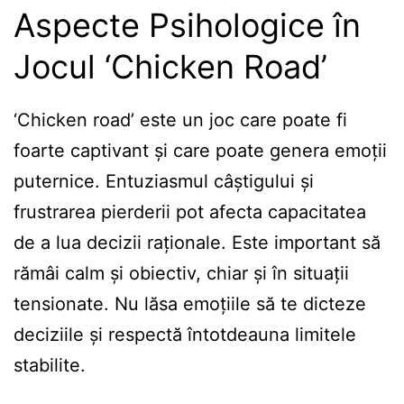
Aspecte Psihologice în
Jocul ‘Chicken Road’
‘Chicken road’ este un joc care poate fi
foarte captivant și care poate genera emoții
puternice. Entuziasmul câștigului și
frustrarea pierderii pot afecta capacitatea
de a lua decizii raționale. Este important să
rămâi calm și obiectiv, chiar și în situații
tensionate. Nu lăsa emoțiile să te dicteze
deciziile și respectă întotdeauna limitele
stabilite.