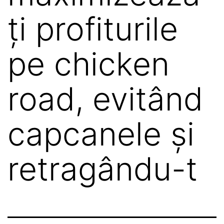
ți profiturile
pe chicken
road, evitând
capcanele și
retragându-t