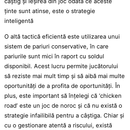
câștig și ieșirea din joc odată ce aceste
ținte sunt atinse, este o strategie
inteligentă
O altă tactică eficientă este utilizarea unui
sistem de pariuri conservative, în care
pariurile sunt mici în raport cu soldul
disponibil. Acest lucru permite jucătorului
să reziste mai mult timp și să aibă mai multe
oportunități de a profita de oportunități. În
plus, este important să înțelegi că ‘chicken
road’ este un joc de noroc și că nu există o
strategie infailibilă pentru a câștiga. Chiar și
cu o gestionare atentă a riscului, există