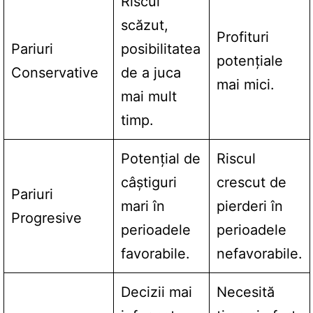
Riscul
scăzut,
Profituri
Pariuri
posibilitatea
potențiale
Conservative
de a juca
mai mici.
mai mult
timp.
Potențial de
Riscul
câștiguri
crescut de
Pariuri
mari în
pierderi în
Progresive
perioadele
perioadele
favorabile.
nefavorabile.
Decizii mai
Necesită