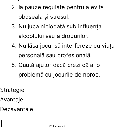
Ia pauze regulate pentru a evita
oboseala și stresul.
Nu juca niciodată sub influența
alcoolului sau a drogurilor.
Nu lăsa jocul să interfereze cu viața
personală sau profesională.
Caută ajutor dacă crezi că ai o
problemă cu jocurile de noroc.
Strategie
Avantaje
Dezavantaje