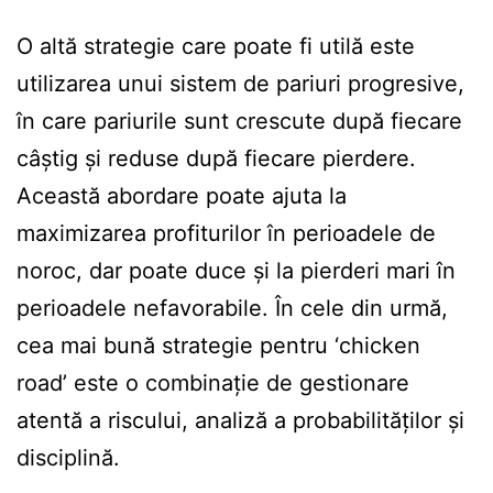
O altă strategie care poate fi utilă este
utilizarea unui sistem de pariuri progresive,
în care pariurile sunt crescute după fiecare
câștig și reduse după fiecare pierdere.
Această abordare poate ajuta la
maximizarea profiturilor în perioadele de
noroc, dar poate duce și la pierderi mari în
perioadele nefavorabile. În cele din urmă,
cea mai bună strategie pentru ‘chicken
road’ este o combinație de gestionare
atentă a riscului, analiză a probabilităților și
disciplină.