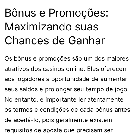
Bônus e Promoções:
Maximizando suas
Chances de Ganhar
Os bônus e promoções são um dos maiores
atrativos dos casinos online. Eles oferecem
aos jogadores a oportunidade de aumentar
seus saldos e prolongar seu tempo de jogo.
No entanto, é importante ler atentamente
os termos e condições de cada bônus antes
de aceitá-lo, pois geralmente existem
requisitos de aposta que precisam ser