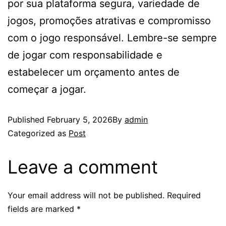
por sua plataforma segura, variedade de
jogos, promoções atrativas e compromisso
com o jogo responsável. Lembre-se sempre
de jogar com responsabilidade e
estabelecer um orçamento antes de
começar a jogar.
Published
February 5, 2026
By
admin
Categorized as
Post
Leave a comment
Your email address will not be published.
Required
fields are marked
*