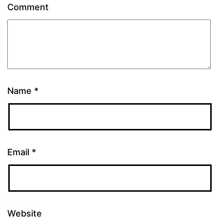
Comment
Name
*
Email
*
Website