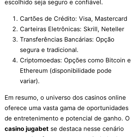
escolhido seja seguro e confiável.
Cartões de Crédito: Visa, Mastercard
Carteiras Eletrônicas: Skrill, Neteller
Transferências Bancárias: Opção
segura e tradicional.
Criptomoedas: Opções como Bitcoin e
Ethereum (disponibilidade pode
variar).
Em resumo, o universo dos casinos online
oferece uma vasta gama de oportunidades
de entretenimento e potencial de ganho. O
casino jugabet
se destaca nesse cenário