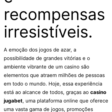
recompensas
irresistíveis.
A emoção dos jogos de azar, a
possibilidade de grandes vitórias e o
ambiente vibrante de um casino são
elementos que atraem milhões de pessoas
em todo o mundo. Hoje, essa experiência
está ao alcance de todos, graças ao
casino
jugabet
, uma plataforma online que oferece
uma vasta gama de jogos, promoções