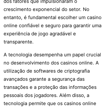
dos fatores que impulsionaram o
crescimento exponencial do setor. No
entanto, é fundamental escolher um casino
online confiável e seguro para garantir uma
experiência de jogo agradável e
transparente.
A tecnologia desempenha um papel crucial
no desenvolvimento dos casinos online. A
utilização de softwares de criptografia
avançados garante a segurança das
transações e a proteção das informações
pessoais dos jogadores. Além disso, a
tecnologia permite que os casinos online