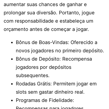
aumentar suas chances de ganhar e
prolongar sua diversão. Portanto, jogue
com responsabilidade e estabeleça um
orçamento antes de começar a jogar.
Bônus de Boas-Vindas: Oferecido a
novos jogadores no primeiro depósito.
Bônus de Depósito: Recompensa
jogadores por depósitos
subsequentes.
Rodadas Grátis: Permitem jogar em
slots sem gastar dinheiro real.
Programas de Fidelidade:
Recompensas para jogadores