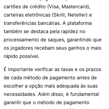
cartões de crédito (Visa, Mastercard),
carteiras eletrônicas (Skrill, Neteller) e
transferências bancárias. A plataforma
também se destaca pela rapidez no
processamento de saques, garantindo que
os jogadores recebam seus ganhos o mais
rápido possível.
É importante verificar as taxas e os prazos
de cada método de pagamento antes de
escolher a opção mais adequada às suas
necessidades. Além disso, é fundamental
garantir que o método de pagamento