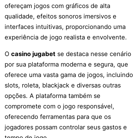
ofereçam jogos com gráficos de alta
qualidade, efeitos sonoros imersivos e
interfaces intuitivas, proporcionando uma
experiência de jogo realista e envolvente.
O
casino jugabet
se destaca nesse cenário
por sua plataforma moderna e segura, que
oferece uma vasta gama de jogos, incluindo
slots, roleta, blackjack e diversas outras
opções. A plataforma também se
compromete com o jogo responsável,
oferecendo ferramentas para que os
jogadores possam controlar seus gastos e
tempo de jogo.