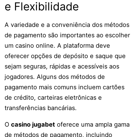
e Flexibilidade
A variedade e a conveniência dos métodos
de pagamento são importantes ao escolher
um casino online. A plataforma deve
oferecer opções de depósito e saque que
sejam seguras, rápidas e acessíveis aos
jogadores. Alguns dos métodos de
pagamento mais comuns incluem cartões
de crédito, carteiras eletrônicas e
transferências bancárias.
O
casino jugabet
oferece uma ampla gama
de métodos de pagamento, incluindo