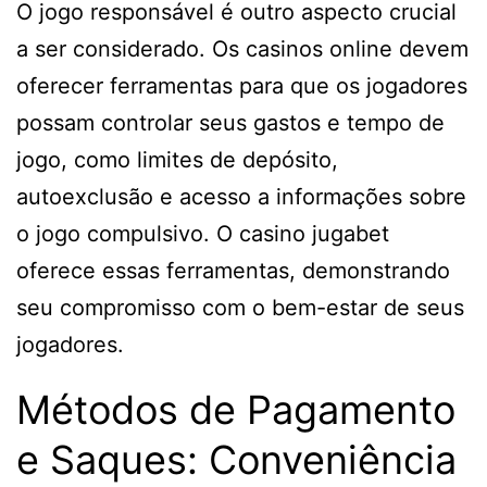
O jogo responsável é outro aspecto crucial
a ser considerado. Os casinos online devem
oferecer ferramentas para que os jogadores
possam controlar seus gastos e tempo de
jogo, como limites de depósito,
autoexclusão e acesso a informações sobre
o jogo compulsivo. O casino jugabet
oferece essas ferramentas, demonstrando
seu compromisso com o bem-estar de seus
jogadores.
Métodos de Pagamento
e Saques: Conveniência