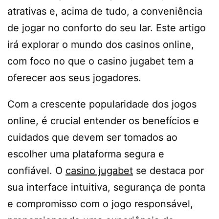
atrativas e, acima de tudo, a conveniência
de jogar no conforto do seu lar. Este artigo
irá explorar o mundo dos casinos online,
com foco no que o casino jugabet tem a
oferecer aos seus jogadores.
Com a crescente popularidade dos jogos
online, é crucial entender os benefícios e
cuidados que devem ser tomados ao
escolher uma plataforma segura e
confiável. O
casino jugabet
se destaca por
sua interface intuitiva, segurança de ponta
e compromisso com o jogo responsável,