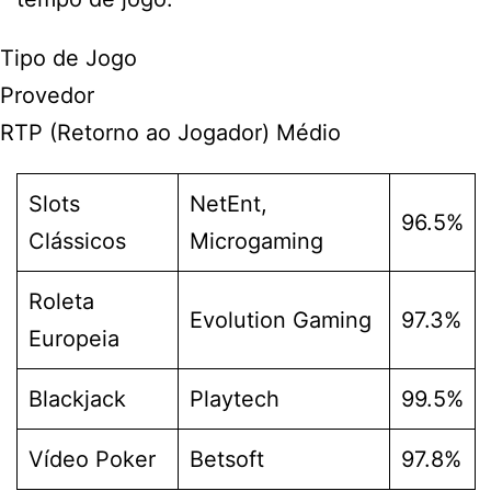
Tipo de Jogo
Provedor
RTP (Retorno ao Jogador) Médio
Slots
NetEnt,
96.5%
Clássicos
Microgaming
Roleta
Evolution Gaming
97.3%
Europeia
Blackjack
Playtech
99.5%
Vídeo Poker
Betsoft
97.8%