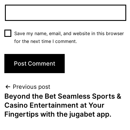
Save my name, email, and website in this browser
for the next time I comment.
Previous post
Beyond the Bet Seamless Sports &
Casino Entertainment at Your
Fingertips with the jugabet app.