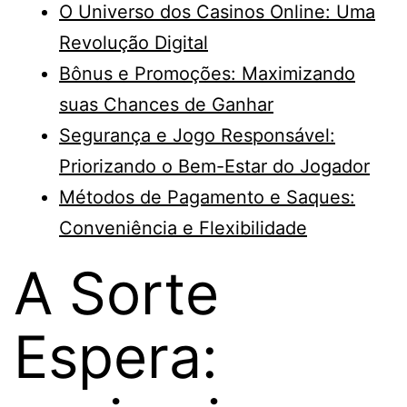
O Universo dos Casinos Online: Uma
Revolução Digital
Bônus e Promoções: Maximizando
suas Chances de Ganhar
Segurança e Jogo Responsável:
Priorizando o Bem-Estar do Jogador
Métodos de Pagamento e Saques:
Conveniência e Flexibilidade
A Sorte
Espera: