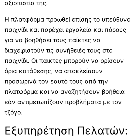
αξιοπιστία της.
Η πλατφόρμα προωθεί επίσης το υπεύθυνο
παιχνίδι και παρέχει εργαλεία και πόρους
για να βοηθήσει τους παίκτες να
διαχειριστούν τις συνήθειές τους στο
παιχνίδι. Οι παίκτες μπορούν να ορίσουν
όρια κατάθεσης, να αποκλείσουν
προσωρινά τον εαυτό τους από την
πλατφόρμα και να αναζητήσουν βοήθεια
εάν αντιμετωπίζουν προβλήματα με τον
τζόγο.
Εξυπηρέτηση Πελατών: