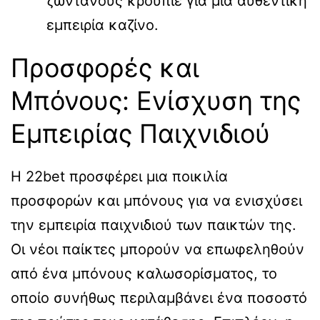
ζωντανούς κρουπιέ για μια αυθεντική
εμπειρία καζίνο.
Προσφορές και
Μπόνους: Ενίσχυση της
Εμπειρίας Παιχνιδιού
Η 22bet προσφέρει μια ποικιλία
προσφορών και μπόνους για να ενισχύσει
την εμπειρία παιχνιδιού των παικτών της.
Οι νέοι παίκτες μπορούν να επωφεληθούν
από ένα μπόνους καλωσορίσματος, το
οποίο συνήθως περιλαμβάνει ένα ποσοστό