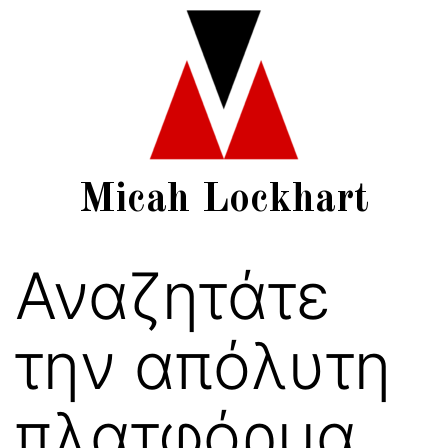
Micah Lockhart
Αναζητάτε
την απόλυτη
πλατφόρμα