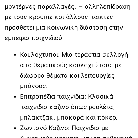
μοντέρνες παραλλαγές. Η αλληλεπίδραση
με τους κρουπιέ και άλλους παίκτες
προσθέτει μια κοινωνική διάσταση στην
εμπειρία παιχνιδιού.
Κουλοχτύποι: Μια τεράστια συλλογή
από θεματικούς κουλοχτύπους με
διάφορα θέματα και λειτουργίες
μπόνους.
Επιτραπέζια παιχνίδια: Κλασικά
παιχνίδια καζίνο όπως ρουλέτα,
μπλακτζάκ, μπακαρά και πόκερ.
Ζωντανό Καζίνο: Παιχνίδια με