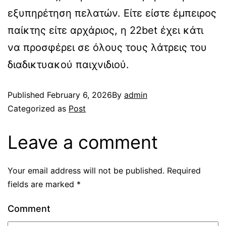
εξυπηρέτηση πελατών. Είτε είστε έμπειρος
παίκτης είτε αρχάριος, η 22bet έχει κάτι
να προσφέρει σε όλους τους λάτρεις του
διαδικτυακού παιχνιδιού.
Published
February 6, 2026
By
admin
Categorized as
Post
Leave a comment
Your email address will not be published.
Required
fields are marked
*
Comment