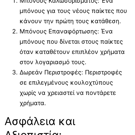
Μπόνους Καλωσορίσματος: Ένα
μπόνους για τους νέους παίκτες που
κάνουν την πρώτη τους κατάθεση.
Μπόνους Επαναφόρτωσης: Ένα
μπόνους που δίνεται στους παίκτες
όταν καταθέτουν επιπλέον χρήματα
στον λογαριασμό τους.
Δωρεάν Περιστροφές: Περιστροφές
σε επιλεγμένους κουλοχτύπους
χωρίς να χρειαστεί να ποντάρετε
χρήματα.
Ασφάλεια και