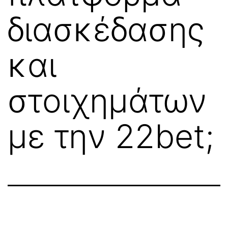
διασκέδασης
και
στοιχημάτων
με την 22bet;