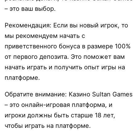
– это ваш выбор.
Рекомендация: Если вы новый игрок, то
мы рекомендуем начать с
приветственного бонуса в размере 100%
от первого депозита. Это поможет вам
начать играть и получить опыт игры на
платформе.
Обратите внимание: Казино Sultan Games
– это онлайн-игровая платформа, и
игроки должны быть старше 18 лет,
чтобы играть на платформе.