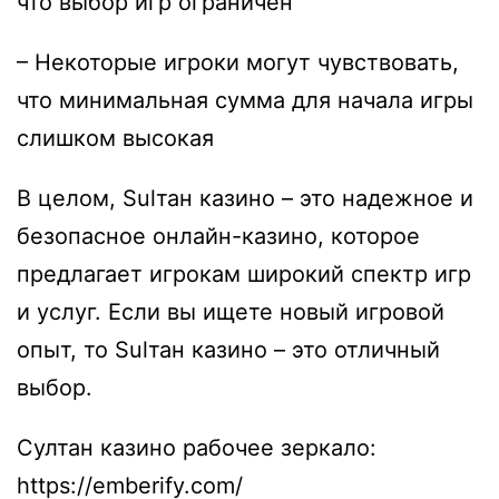
что выбор игр ограничен
– Некоторые игроки могут чувствовать,
что минимальная сумма для начала игры
слишком высокая
В целом, Sulтан казино – это надежное и
безопасное онлайн-казино, которое
предлагает игрокам широкий спектр игр
и услуг. Если вы ищете новый игровой
опыт, то Sulтан казино – это отличный
выбор.
Султан казино рабочее зеркало:
https://emberify.com/