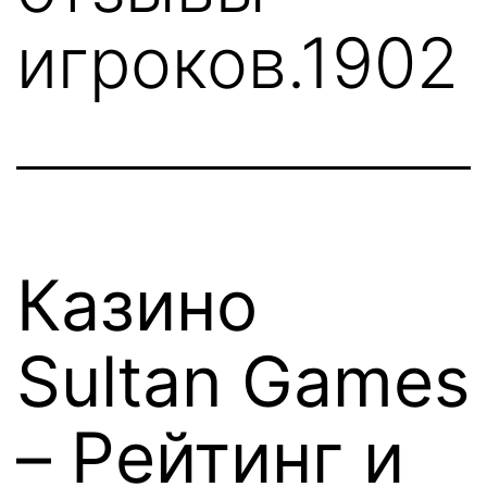
игроков.1902
Казино
Sultan Games
– Рейтинг и