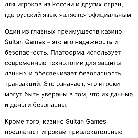
для игроков из России и других стран,
где русский язык является официальным.
Один из главных преимуществ казино
Sultan Games – это его надежность и
безопасность. Платформа использует
современные технологии для защиты
данных и обеспечивает безопасность
транзакций. Это означает, что игроки
могут быть уверены в том, что их данные
и деньги безопасны.
Кроме того, казино Sultan Games
предлагает игрокам привлекательные