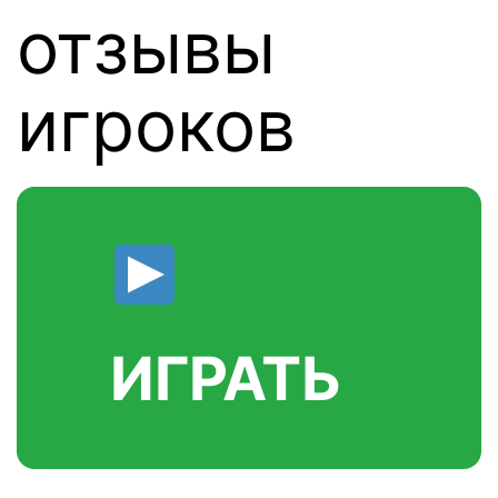
отзывы
игроков
ИГРАТЬ