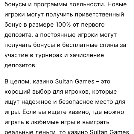
бонусы и программы лояльности. Новые
игроки могут получить приветственный
бонус в размере 100% от первого
депозита, а постоянные игроки могут
получать бонусы и бесплатные спины за
участие в турнирах и зачисление
депозитов.
В целом, казино Sultan Games – это
хороший выбор для игроков, которые
ищут надежное и безопасное место для
игры. Если вы ищете казино, где можно
играть в любимые игры и выиграть
реальные деньги, то казино Sultan Games