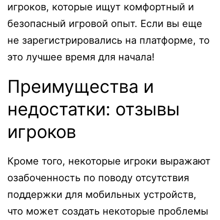
игроков, которые ищут комфортный и
безопасный игровой опыт. Если вы еще
не зарегистрировались на платформе, то
это лучшее время для начала!
Преимущества и
недостатки: отзывы
игроков
Кроме того, некоторые игроки выражают
озабоченность по поводу отсутствия
поддержки для мобильных устройств,
что может создать некоторые проблемы