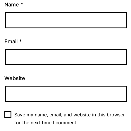
Name
*
Email
*
Website
Save my name, email, and website in this browser
for the next time I comment.