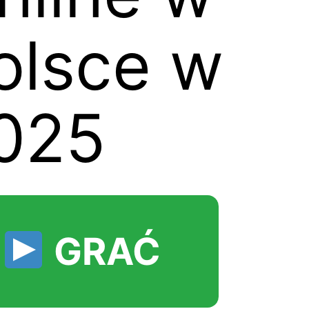
olsce w
025
GRAĆ