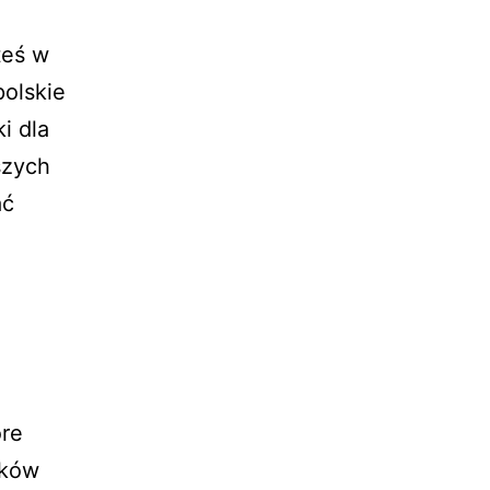
teś w
polskie
i dla
szych
ać
óre
nków