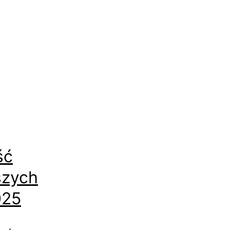
ść
szych
025