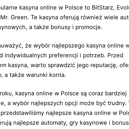
ularne kasyna online w Polsce to BitStarz, Evol
 Mr. Green. Te kasyna oferują również wiele a
asynowych, a także bonusy i promocje.
auważyć, że wybór najlepszego kasyna online 
d indywidualnych preferencji i potrzeb. Przed
m kasyna, warto sprawdzić jego reputację, ofer
 a także warunki konta.
oku, kasyna online w Polsce są coraz bardziej
e, a wybór najlepszych opcji może być trudny.
 przedstawiliśmy najlepsze kasyna online w Pol
erują najlepsze automaty, gry kasynowe i bonus