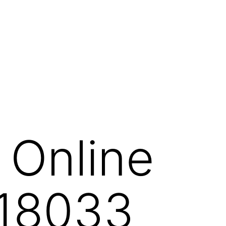
 Online
.18033