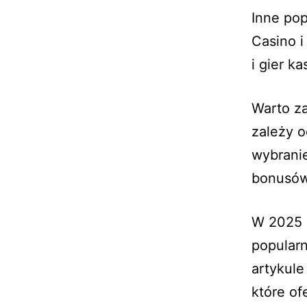
Inne pop
Casino i
i gier k
Warto z
zależy o
wybranie
bonusów,
W 2025 r
popularn
artykule
które of