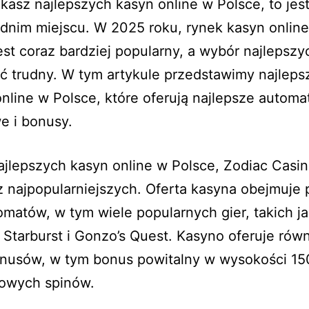
ukasz najlepszych kasyn online w Polsce, to jes
dnim miejscu. W 2025 roku, rynek kasyn onlin
est coraz bardziej popularny, a wybór najlepszy
 trudny. W tym artykule przedstawimy najleps
nline w Polsce, które oferują najlepsze automat
e i bonusy.
jlepszych kasyn online w Polsce, Zodiac Casin
 najpopularniejszych. Oferta kasyna obejmuje
matów, w tym wiele popularnych gier, takich j
 Starburst i Gonzo’s Quest. Kasyno oferuje rów
onusów, w tym bonus powitalny w wysokości 15
owych spinów.