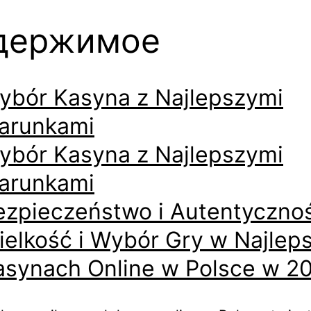
держимое
ybór Kasyna z Najlepszymi
arunkami
ybór Kasyna z Najlepszymi
arunkami
ezpieczeństwo i Autentyczno
ielkość i Wybór Gry w Najlep
asynach Online w Polsce w 2