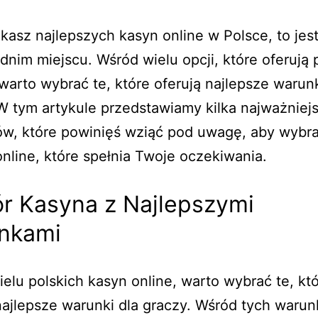
ukasz najlepszych kasyn online w Polsce, to jes
nim miejscu. Wśród wielu opcji, które oferują 
warto wybrać te, które oferują najlepsze warunk
W tym artykule przedstawiamy kilka najważniej
ów, które powinięś wziąć pod uwagę, aby wybr
nline, które spełnia Twoje oczekiwania.
r Kasyna z Najlepszymi
nkami
elu polskich kasyn online, warto wybrać te, kt
najlepsze warunki dla graczy. Wśród tych waru