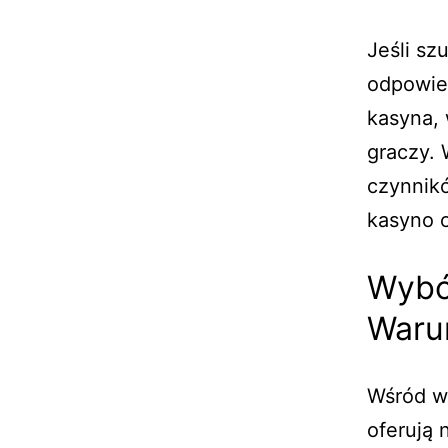
Jeśli sz
odpowied
kasyna, 
graczy. 
czynnik
kasyno o
Wybó
Waru
Wśród wi
oferują 