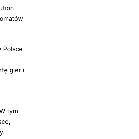
ution
utomatów
w Polsce
tę gier i
 W tym
sce,
y.