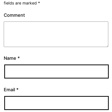
fields are marked
*
Comment
Name
*
Email
*