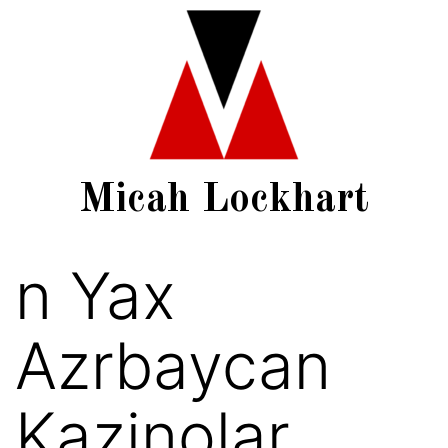
Micah Lockhart
n Yax
Azrbaycan
Kazinolar