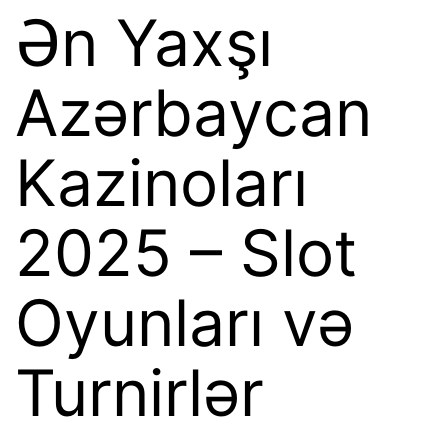
Ən Yaxşı
Azərbaycan
Kazinoları
2025 – Slot
Oyunları və
Turnirlər