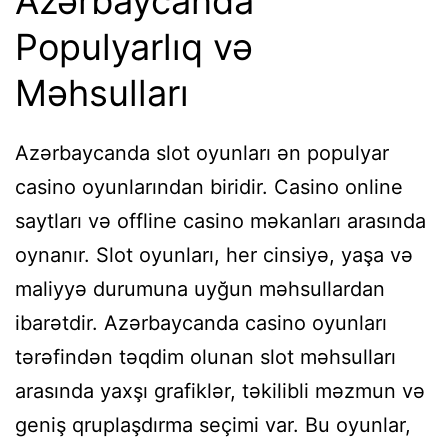
Azərbaycanda
Populyarlıq və
Məhsulları
Azərbaycanda slot oyunları ən populyar
casino oyunlarından biridir. Casino online
saytları və offline casino məkanları arasında
oynanır. Slot oyunları, her cinsiyə, yaşa və
maliyyə durumuna uyğun məhsullardan
ibarətdir. Azərbaycanda casino oyunları
tərəfindən təqdim olunan slot məhsulları
arasında yaxşı grafiklər, təkilibli məzmun və
geniş qruplaşdırma seçimi var. Bu oyunlar,