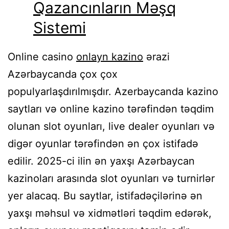
Qazancınların Məşq
Sistemi
Online casino
onlayn kazino
ərazi
Azərbaycanda çox çox
populyarlaşdırılmışdır. Azerbaycanda kazino
saytları və online kazino tərəfindən təqdim
olunan slot oyunları, live dealer oyunları və
digər oyunlar tərəfindən ən çox istifadə
edilir. 2025-ci ilin ən yaxşı Azərbaycan
kazinoları arasında slot oyunları və turnirlər
yer alacaq. Bu saytlar, istifadəçilərinə ən
yaxşı məhsul və xidmətləri təqdim edərək,