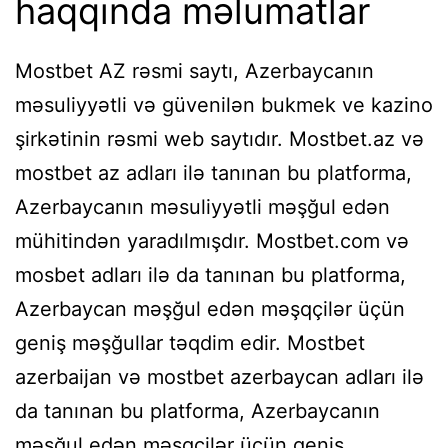
haqqında məlumatlar
Mostbet AZ rəsmi saytı, Azerbaycanın
məsuliyyətli və güvenilən bukmek ve kazino
şirkətinin rəsmi web saytıdır. Mostbet.az və
mostbet az adları ilə tanınan bu platforma,
Azerbaycanın məsuliyyətli məşğul edən
mühitindən yaradılmışdır. Mostbet.com və
mosbet adları ilə da tanınan bu platforma,
Azerbaycan məşğul edən məşqçilər üçün
geniş məşğullar təqdim edir. Mostbet
azerbaijan və mostbet azerbaycan adları ilə
da tanınan bu platforma, Azerbaycanın
məşğul edən məşqçilər üçün geniş