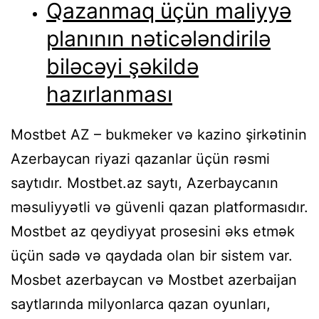
Qazanmaq üçün maliyyə
planının nəticələndirilə
biləcəyi şəkildə
hazırlanması
Mostbet AZ – bukmeker və kazino şirkətinin
Azerbaycan riyazi qazanlar üçün rəsmi
saytıdır. Mostbet.az saytı, Azerbaycanın
məsuliyyətli və güvenli qazan platformasıdır.
Mostbet az qeydiyyat prosesini əks etmək
üçün sadə və qaydada olan bir sistem var.
Mosbet azerbaycan və Mostbet azerbaijan
saytlarında milyonlarca qazan oyunları,