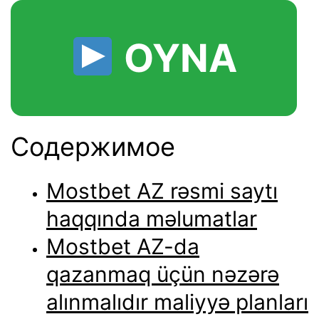
OYNA
Содержимое
Mostbet AZ rəsmi saytı
haqqında məlumatlar
Mostbet AZ-da
qazanmaq üçün nəzərə
alınmalıdır maliyyə planları