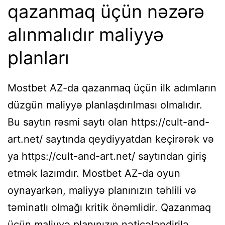
qazanmaq üçün nəzərə
alınmalıdır maliyyə
planları
Mostbet AZ-da qazanmaq üçün ilk adımların
düzgün maliyyə planlaşdırılması olmalıdır.
Bu saytın rəsmi saytı olan https://cult-and-
art.net/ saytında qeydiyyatdan keçirərək və
ya https://cult-and-art.net/ saytından giriş
etmək lazımdır. Mostbet AZ-da oyun
oynayarkən, maliyyə planınızın təhlili və
təminatlı olmağı kritik önəmlidir. Qazanmaq
üçün maliyyə planınızın nəticələndirilə