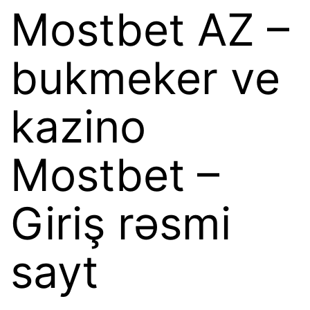
Mostbet AZ –
bukmeker ve
kazino
Mostbet –
Giriş rəsmi
sayt