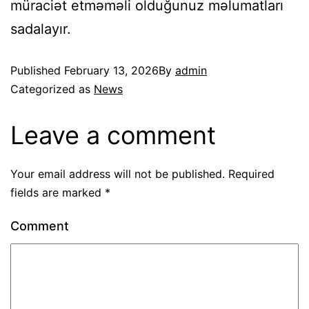
müraciət etməməli olduğunuz məlumatları
sadalayır.
Published
February 13, 2026
By
admin
Categorized as
News
Leave a comment
Your email address will not be published.
Required
fields are marked
*
Comment