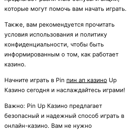
которые могут помочь вам начать играть.
Также, вам рекомендуется прочитать
условия использования и политику
конфиденциальности, чтобы быть
информированным о том, как работает
казино.
Начните играть в Pin
пин ап казино
Up
Казино сегодня и наслаждайтесь играми!
Важно: Pin Up Казино предлагает
безопасный и надежный способ играть в
онлайн-казино. Вам не нужно