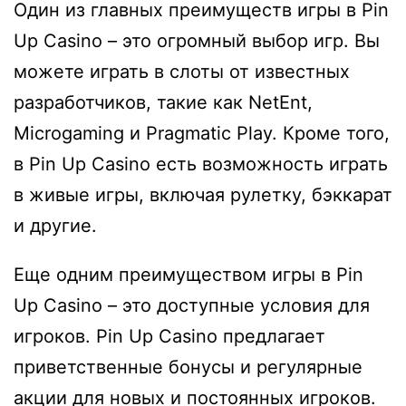
Один из главных преимуществ игры в Pin
Up Casino – это огромный выбор игр. Вы
можете играть в слоты от известных
разработчиков, такие как NetEnt,
Microgaming и Pragmatic Play. Кроме того,
в Pin Up Casino есть возможность играть
в живые игры, включая рулетку, бэккарат
и другие.
Еще одним преимуществом игры в Pin
Up Casino – это доступные условия для
игроков. Pin Up Casino предлагает
приветственные бонусы и регулярные
акции для новых и постоянных игроков.