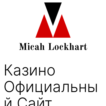
Micah Lockhart
Казино
Официальны
й Сайт