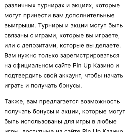
различных турнирах и акциях, которые
могут принести вам дополнительные
выигрыши. Турниры и акции могут быть
связаны с играми, которые вы играете,
или с депозитами, которые вы делаете.
Вам нужно только зарегистрироваться
на официальном сайте Pin Up Казино и
подтвердить свой аккаунт, чтобы начать
играть и получать бонусы.
Также, вам предлагается возможность
получать бонусы и акции, которые могут
быть использованы для игры в любые
игры, доступные на сайте Pin Up Казино.