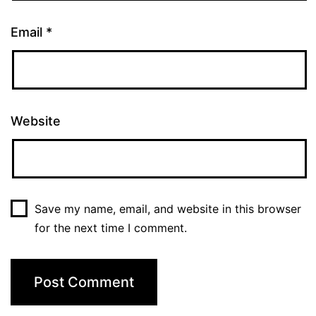
Email
*
Website
Save my name, email, and website in this browser
for the next time I comment.