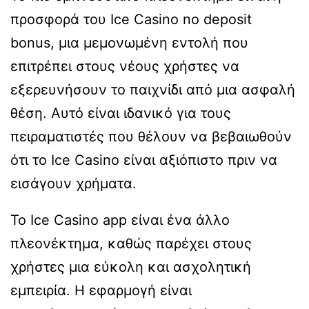
προσφορά του Ice Casino no deposit
bonus, μια μεμονωμένη εντολή που
επιτρέπει στους νέους χρήστες να
εξερευνήσουν το παιχνίδι από μια ασφαλή
θέση. Αυτό είναι ιδανικό για τους
πειραματιστές που θέλουν να βεβαιωθούν
ότι το Ice Casino είναι αξιόπιστο πριν να
εισάγουν χρήματα.
Το Ice Casino app είναι ένα άλλο
πλεονέκτημα, καθώς παρέχει στους
χρήστες μια εύκολη και ασχολητική
εμπειρία. Η εφαρμογή είναι