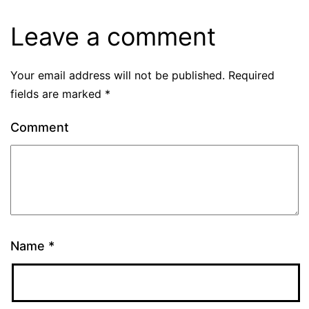
Leave a comment
Your email address will not be published.
Required
fields are marked
*
Comment
Name
*