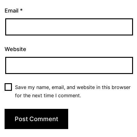
Email
*
Website
Save my name, email, and website in this browser
for the next time I comment.