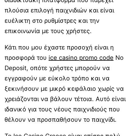
πλούσια επιλογή παιχνιδιών και είναι
ευέλικτη στο ρυθμίστρες και την
επικοινωνία με τους χρήστες.
Κάτι που μου έχαστε προσοχή είναι η
προσφορά του
ice casino promo code
No
Deposit, οπότε χρήστες μπορούν να
εγγραφούν με εύκολο τρόπο και να
ξεκινήσουν με μικρό κεφάλαιο χωρίς να
χρειάζονται να βάλουν τέτοια. Αυτό είναι
ιδανικό για τους νέους παιχνιδιούς που
θέλουν να προσπαθήσουν το παιχνίδι.
Το Ice Casino Greece είναι επίσης πολύ