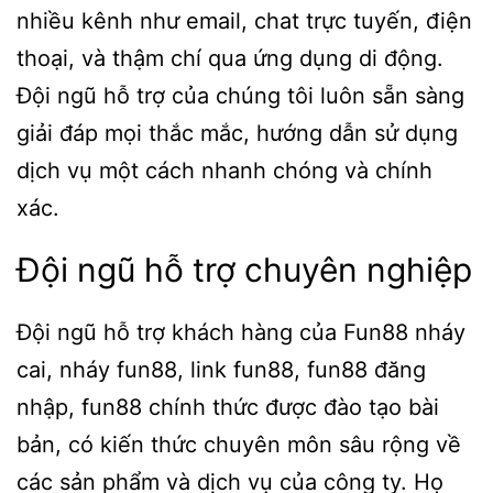
nhiều kênh như email, chat trực tuyến, điện
thoại, và thậm chí qua ứng dụng di động.
Đội ngũ hỗ trợ của chúng tôi luôn sẵn sàng
giải đáp mọi thắc mắc, hướng dẫn sử dụng
dịch vụ một cách nhanh chóng và chính
xác.
Đội ngũ hỗ trợ chuyên nghiệp
Đội ngũ hỗ trợ khách hàng của Fun88 nháy
cai, nháy fun88, link fun88, fun88 đăng
nhập, fun88 chính thức được đào tạo bài
bản, có kiến thức chuyên môn sâu rộng về
các sản phẩm và dịch vụ của công ty. Họ