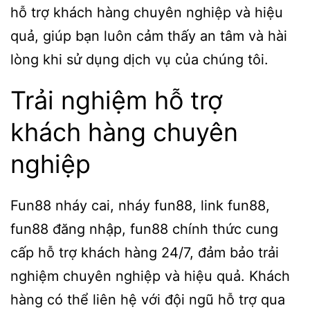
hỗ trợ khách hàng chuyên nghiệp và hiệu
quả, giúp bạn luôn cảm thấy an tâm và hài
lòng khi sử dụng dịch vụ của chúng tôi.
Trải nghiệm hỗ trợ
khách hàng chuyên
nghiệp
Fun88 nháy cai, nháy fun88, link fun88,
fun88 đăng nhập, fun88 chính thức cung
cấp hỗ trợ khách hàng 24/7, đảm bảo trải
nghiệm chuyên nghiệp và hiệu quả. Khách
hàng có thể liên hệ với đội ngũ hỗ trợ qua