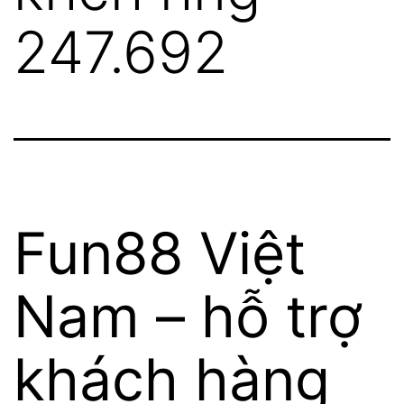
247.692
Fun88 Việt
Nam – hỗ trợ
khách hàng