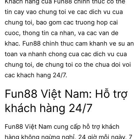
Khach hang cua Fun88 chinh thuc co the
tin cay vao chung toi ve cac dich vu cua
chung toi, bao gom cac truong hop cai
cuoc, thong tin ca nhan, va cac van de
khac. Fun88 chinh thuc cam khanh ve su an
toan va nhanh chong cua cac dich vu cua
chung toi, de chung toi co the chua doi voi
cac khach hang 24/7.
Fun88 Việt Nam: Hỗ trợ
khách hàng 24/7
Fun88 Việt Nam cung cấp hỗ trợ khách
hàng không ngừng nghỉ, 24 giờ mỗi ngày, 7