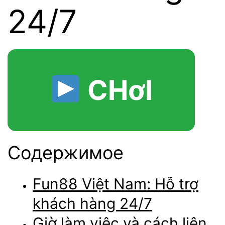
24/7
CHơI
Содержимое
Fun88 Việt Nam: Hỗ trợ
khách hàng 24/7
Giờ làm việc và cách liên