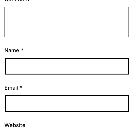
Name
*
Email
*
Website