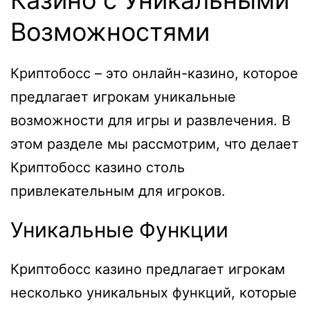
Возможностями
Криптобосс – это онлайн-казино, которое
предлагает игрокам уникальные
возможности для игры и развлечения. В
этом разделе мы рассмотрим, что делает
Криптобосс казино столь
привлекательным для игроков.
Уникальные Функции
Криптобосс казино предлагает игрокам
несколько уникальных функций, которые