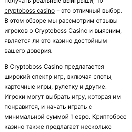
получать реальные выигрыши, то
cryptoboss casino
– это отличный выбор.
В этом обзоре мы рассмотрим отзывы
игроков о Cryptoboss Casino и выясним,
является ли это казино достойным
вашего доверия.
В Cryptoboss Casino предлагается
широкий спектр игр, включая слоты,
карточные игры, рулетку и другие.
Игроки могут выбрать игру, которая им
понравится, и начать играть с
минимальной суммой 1 евро. Криптобосс
казино также предлагает несколько