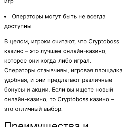
игр
Операторы могут быть не всегда
доступны
В целом, игроки считают, что Cryptoboss
казино – это лучшее онлайн-казино,
которое они когда-либо играл.
Операторы отзывчивы, игровая площадка
удобная, и они предлагают различные
бонусы и акции. Если вы ищете новый
онлайн-казино, то Cryptoboss казино –
это отличный выбор.
Преимущества и