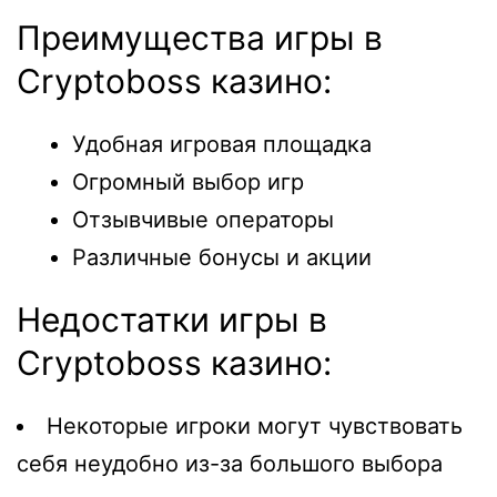
Преимущества игры в
Cryptoboss казино:
Удобная игровая площадка
Огромный выбор игр
Отзывчивые операторы
Различные бонусы и акции
Недостатки игры в
Cryptoboss казино:
Некоторые игроки могут чувствовать
себя неудобно из-за большого выбора