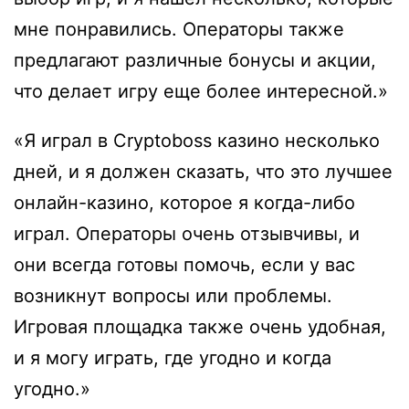
мне понравились. Операторы также
предлагают различные бонусы и акции,
что делает игру еще более интересной.»
«Я играл в Cryptoboss казино несколько
дней, и я должен сказать, что это лучшее
онлайн-казино, которое я когда-либо
играл. Операторы очень отзывчивы, и
они всегда готовы помочь, если у вас
возникнут вопросы или проблемы.
Игровая площадка также очень удобная,
и я могу играть, где угодно и когда
угодно.»