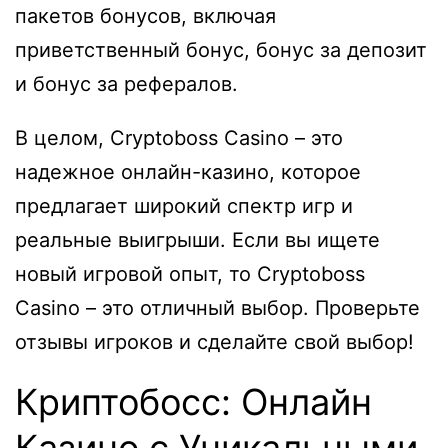
пакетов бонусов, включая
приветственный бонус, бонус за депозит
и бонус за рефералов.
В целом, Cryptoboss Casino – это
надежное онлайн-казино, которое
предлагает широкий спектр игр и
реальные выигрыши. Если вы ищете
новый игровой опыт, то Cryptoboss
Casino – это отличный выбор. Проверьте
отзывы игроков и сделайте свой выбор!
Криптобосс: Онлайн
Казино с Уникальными