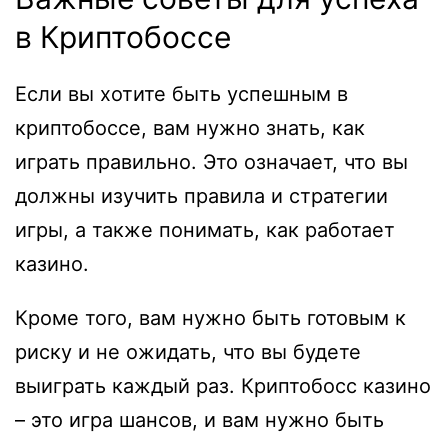
в Криптобоссе
Если вы хотите быть успешным в
криптобоссе, вам нужно знать, как
играть правильно. Это означает, что вы
должны изучить правила и стратегии
игры, а также понимать, как работает
казино.
Кроме того, вам нужно быть готовым к
риску и не ожидать, что вы будете
выиграть каждый раз. Криптобосс казино
– это игра шансов, и вам нужно быть