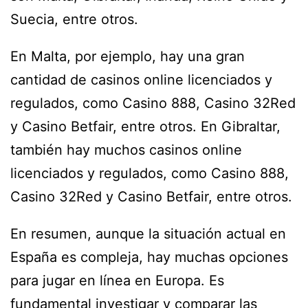
Suecia, entre otros.
En Malta, por ejemplo, hay una gran
cantidad de casinos online licenciados y
regulados, como Casino 888, Casino 32Red
y Casino Betfair, entre otros. En Gibraltar,
también hay muchos casinos online
licenciados y regulados, como Casino 888,
Casino 32Red y Casino Betfair, entre otros.
En resumen, aunque la situación actual en
España es compleja, hay muchas opciones
para jugar en línea en Europa. Es
fundamental investigar y comparar las