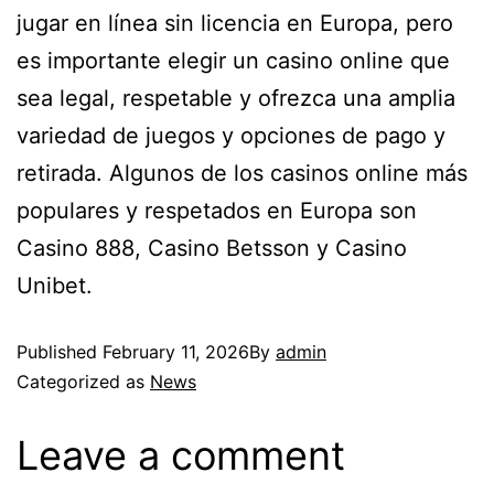
jugar en línea sin licencia en Europa, pero
es importante elegir un casino online que
sea legal, respetable y ofrezca una amplia
variedad de juegos y opciones de pago y
retirada. Algunos de los casinos online más
populares y respetados en Europa son
Casino 888, Casino Betsson y Casino
Unibet.
Published
February 11, 2026
By
admin
Categorized as
News
Leave a comment