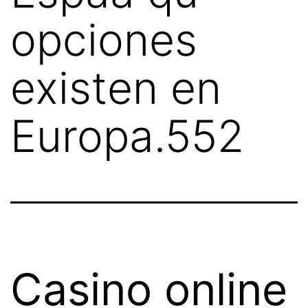
opciones
existen en
Europa.552
Casino online