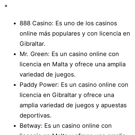
*
888 Casino: Es uno de los casinos
online más populares y con licencia en
Gibraltar.
Mr. Green: Es un casino online con
licencia en Malta y ofrece una amplia
variedad de juegos.
Paddy Power: Es un casino online con
licencia en Gibraltar y ofrece una
amplia variedad de juegos y apuestas
deportivas.
Betway: Es un casino online con