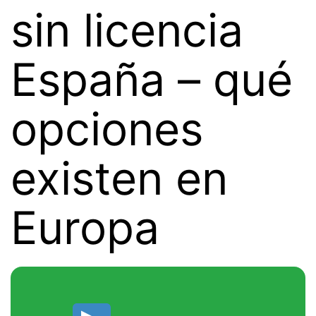
sin licencia
España – qué
opciones
existen en
Europa