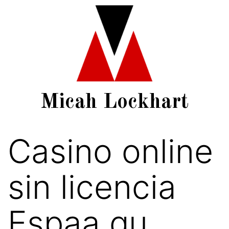
Micah Lockhart
Casino online
sin licencia
Espaa qu