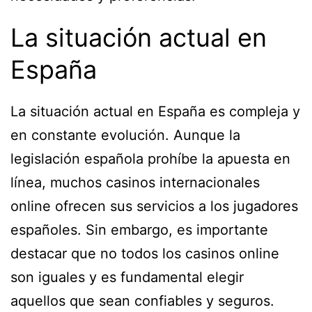
La situación actual en
España
La situación actual en España es compleja y
en constante evolución. Aunque la
legislación española prohíbe la apuesta en
línea, muchos casinos internacionales
online ofrecen sus servicios a los jugadores
españoles. Sin embargo, es importante
destacar que no todos los casinos online
son iguales y es fundamental elegir
aquellos que sean confiables y seguros.