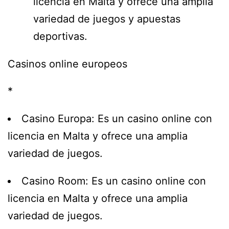
licencia en Malta y ofrece una amplia
variedad de juegos y apuestas
deportivas.
Casinos online europeos
*
Casino Europa: Es un casino online con
licencia en Malta y ofrece una amplia
variedad de juegos.
Casino Room: Es un casino online con
licencia en Malta y ofrece una amplia
variedad de juegos.