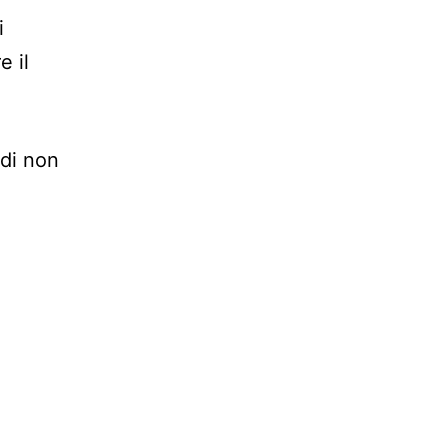
i
e il
di non