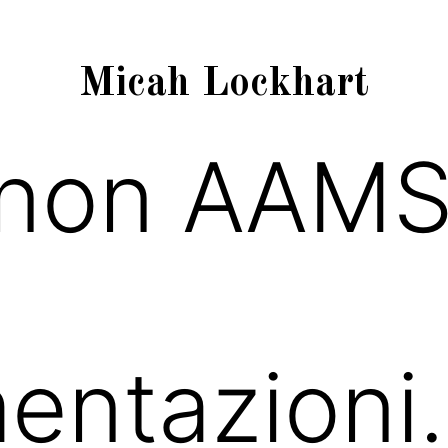
Micah Lockhart
non AAMS i
entazioni