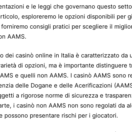
ntazioni e le leggi che governano questo settor
rticolo, esploreremo le opzioni disponibili per g
e forniremo consigli pratici per scegliere il migli
non AAMS.
o dei casinò online in Italia è caratterizzato da
arietà di opzioni, ma è importante distinguere tr
AMS e quelli non AAMS. I casinò AAMS sono re
enzia delle Dogane e delle Acerificazioni (AAM
getti a rigorose norme di sicurezza e trasparen
parte, i casinò non AAMS non sono regolati da a
 e possono presentare rischi per i giocatori.