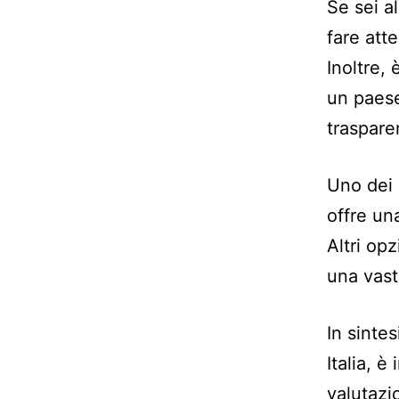
Se sei a
fare atte
Inoltre, 
un paese
traspare
Uno dei 
offre un
Altri op
una vast
In sinte
Italia, è
valutazio