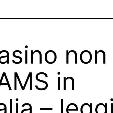
asino non
AMS in
alia – legg