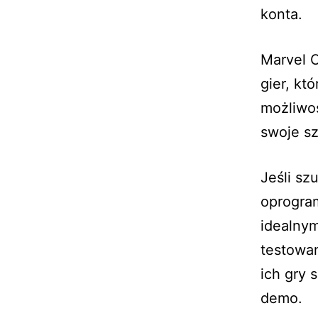
konta.
Marvel C
gier, kt
możliwoś
swoje s
Jeśli sz
oprogram
idealnym
testowa
ich gry 
demo.