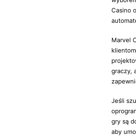
wyborem.
Casino o
automató
Marvel C
klientom
projekt
graczy, 
zapewni
Jeśli sz
oprogram
gry są d
aby umo