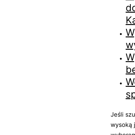
d
K
W
w
W
b
W
s
Jeśli sz
wysoką 