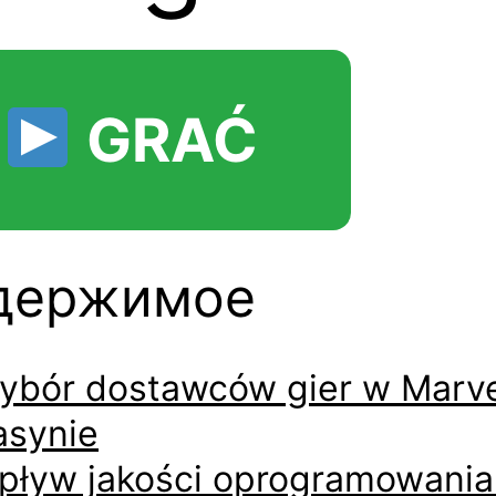
GRAĆ
держимое
ybór dostawców gier w Marve
asynie
pływ jakości oprogramowania