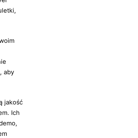
vel
letki,
swoim
ie
, aby
ą jakość
em. Ich
 demo,
iem