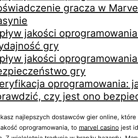
oświadczenie gracza w Marve
asynie
pływ jakości oprogramowania
ydajność gry
pływ jakości oprogramowania
ezpieczeństwo gry
eryfikacja oprogramowania: j
prawdzić, czy jest ono bezpie
ukasz najlepszych dostawców gier online, które 
jakość oprogramowania, to
marvel casino
jest i