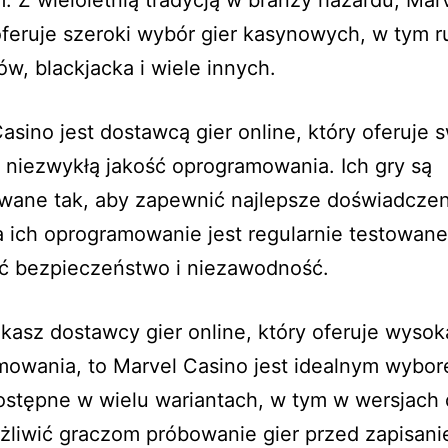
 Z wieloletnią tradycją w branży hazardu, Mar
feruje szeroki wybór gier kasynowych, w tym ru
w, blackjacka i wiele innych.
asino jest dostawcą gier online, który oferuje 
 niezwykłą jakość oprogramowania. Ich gry są
owane tak, aby zapewnić najlepsze doświadczen
a ich oprogramowanie jest regularnie testowane
ć bezpieczeństwo i niezawodność.
ukasz dostawcy gier online, który oferuje wysok
owania, to Marvel Casino jest idealnym wybor
ostępne w wielu wariantach, w tym w wersjach
żliwić graczom próbowanie gier przed zapisan