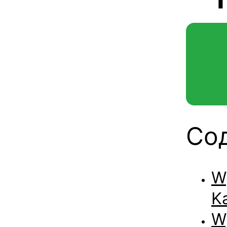
Со
W
K
W