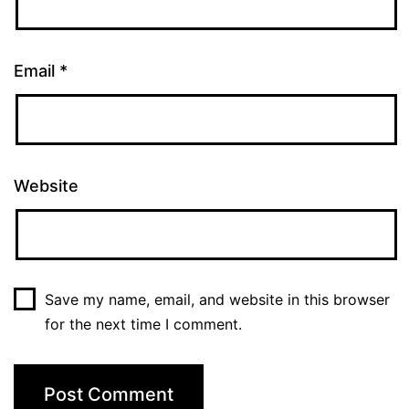
Email
*
Website
Save my name, email, and website in this browser
for the next time I comment.