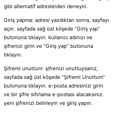
gibi alternatif adreslerden deneyin.
Giriş yapma: adresi yazdıktan sonra, sayfayı
açın. sayfada sağ üst köşede “Giriş yap”
butonuna tıklayın. kullanıcı adınızı ve
şifrenizi girin ve “Giriş yap” butonuna
tıklayın.
Şifremi unuttum: şifrenizi unuttuysanız,
sayfada sağ üst köşede “Şifremi Unuttum”
butonuna tıklayın. e-posta adresinizi girin
ve bir şifre sıfırlama e-postası alacaksınız.
yeni şifrenizi belirleyin ve giriş yapın.