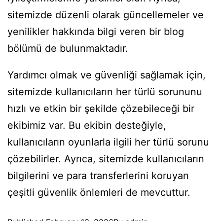
sitemizde düzenli olarak güncellemeler ve
yenilikler hakkında bilgi veren bir blog
bölümü de bulunmaktadır.
Yardımcı olmak ve güvenliği sağlamak için,
sitemizde kullanıcıların her türlü sorununu
hızlı ve etkin bir şekilde çözebileceği bir
ekibimiz var. Bu ekibin desteğiyle,
kullanıcıların oyunlarla ilgili her türlü sorunu
çözebilirler. Ayrıca, sitemizde kullanıcıların
bilgilerini ve para transferlerini koruyan
çeşitli güvenlik önlemleri de mevcuttur.