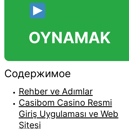
OYNAMAK
Содержимое
Rehber ve Adımlar
Casibom Casino Resmi
Giriş Uygulaması ve Web
Sitesi