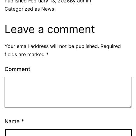
Published
February 13, 2026
By
admin
Categorized as
News
Leave a comment
Your email address will not be published.
Required
fields are marked
*
Comment
Name
*