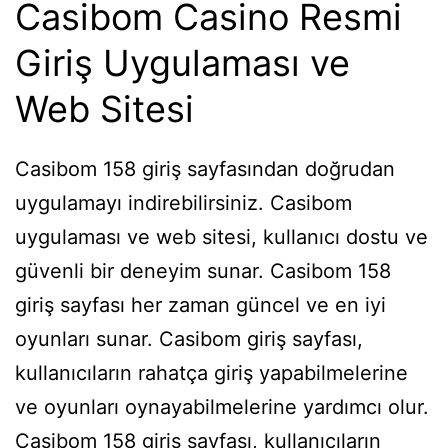
Casibom Casino Resmi
Giriş Uygulaması ve
Web Sitesi
Casibom 158 giriş sayfasından doğrudan
uygulamayı indirebilirsiniz. Casibom
uygulaması ve web sitesi, kullanıcı dostu ve
güvenli bir deneyim sunar. Casibom 158
giriş sayfası her zaman güncel ve en iyi
oyunları sunar. Casibom giriş sayfası,
kullanıcıların rahatça giriş yapabilmelerine
ve oyunları oynayabilmelerine yardımcı olur.
Casibom 158 giriş sayfası, kullanıcıların