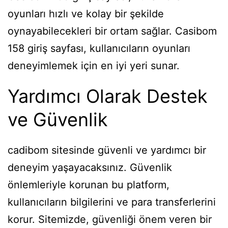
oyunları hızlı ve kolay bir şekilde
oynayabilecekleri bir ortam sağlar. Casibom
158 giriş sayfası, kullanıcıların oyunları
deneyimlemek için en iyi yeri sunar.
Yardımcı Olarak Destek
ve Güvenlik
cadibom sitesinde güvenli ve yardımcı bir
deneyim yaşayacaksınız. Güvenlik
önlemleriyle korunan bu platform,
kullanıcıların bilgilerini ve para transferlerini
korur. Sitemizde, güvenliği önem veren bir