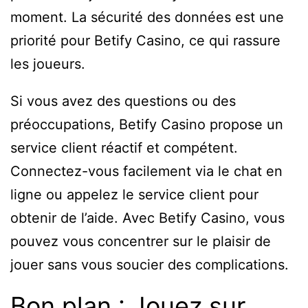
moment. La sécurité des données est une
priorité pour Betify Casino, ce qui rassure
les joueurs.
Si vous avez des questions ou des
préoccupations, Betify Casino propose un
service client réactif et compétent.
Connectez-vous facilement via le chat en
ligne ou appelez le service client pour
obtenir de l’aide. Avec Betify Casino, vous
pouvez vous concentrer sur le plaisir de
jouer sans vous soucier des complications.
Bon plan : Jouez sur