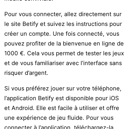
Pour vous connecter, allez directement sur
le site Betify et suivez les instructions pour
créer un compte. Une fois connecté, vous
pouvez profiter de la bienvenue en ligne de
1000 €. Cela vous permet de tester les jeux
et de vous familiariser avec l’interface sans
risquer d’argent.
Si vous préférez jouer sur votre téléphone,
l’application Betify est disponible pour iOS
et Android. Elle est facile à utiliser et offre
une expérience de jeu fluide. Pour vous
connecter à l’application, téléchargez-la