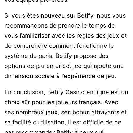
Si vous êtes nouveau sur Betify, nous vous
recommandons de prendre le temps de
vous familiariser avec les règles des jeux et
de comprendre comment fonctionne le
système de paris. Betify propose des
options de jeu en direct, ce qui ajoute une
dimension sociale à l’expérience de jeu.
En conclusion, Betify Casino en ligne est un
choix sûr pour les joueurs français. Avec
ses nombreux jeux, ses bonus attrayants et
sa facilité d’utilisation, il est difficile de ne
pas recommander Betify à ceux qui