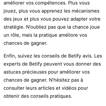
améliorer vos compétences. Plus vous
jouez, plus vous apprenez les mécanismes
des jeux et plus vous pouvez adapter votre
stratégie. N’oubliez pas que la chance joue
un rôle, mais la pratique améliore vos
chances de gagner.
Enfin, suivez les conseils de Betify avis. Les
experts de Betify peuvent vous donner des
astuces précieuses pour améliorer vos
chances de gagner. N’hésitez pas à
consulter leurs articles et vidéos pour
obtenir des conseils pratiques.