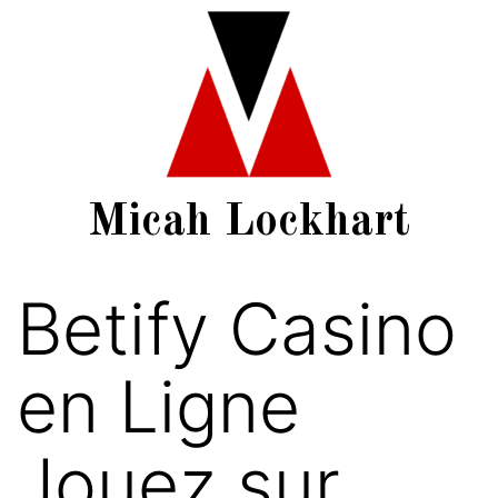
Micah Lockhart
Betify Casino
en Ligne
Jouez sur