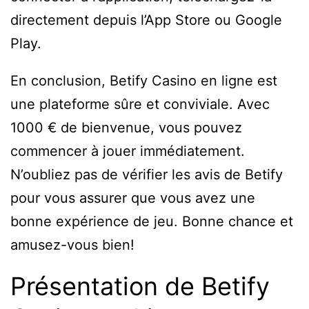
directement depuis l’App Store ou Google
Play.
En conclusion, Betify Casino en ligne est
une plateforme sûre et conviviale. Avec
1000 € de bienvenue, vous pouvez
commencer à jouer immédiatement.
N’oubliez pas de vérifier les avis de Betify
pour vous assurer que vous avez une
bonne expérience de jeu. Bonne chance et
amusez-vous bien!
Présentation de Betify