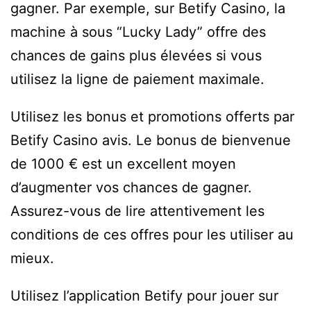
gagner. Par exemple, sur Betify Casino, la
machine à sous “Lucky Lady” offre des
chances de gains plus élevées si vous
utilisez la ligne de paiement maximale.
Utilisez les bonus et promotions offerts par
Betify Casino avis. Le bonus de bienvenue
de 1000 € est un excellent moyen
d’augmenter vos chances de gagner.
Assurez-vous de lire attentivement les
conditions de ces offres pour les utiliser au
mieux.
Utilisez l’application Betify pour jouer sur