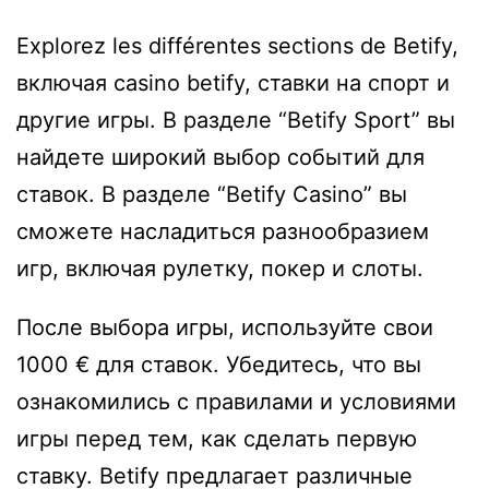
Explorez les différentes sections de Betify,
включая casino betify, ставки на спорт и
другие игры. В разделе “Betify Sport” вы
найдете широкий выбор событий для
ставок. В разделе “Betify Casino” вы
сможете насладиться разнообразием
игр, включая рулетку, покер и слоты.
После выбора игры, используйте свои
1000 € для ставок. Убедитесь, что вы
ознакомились с правилами и условиями
игры перед тем, как сделать первую
ставку. Betify предлагает различные