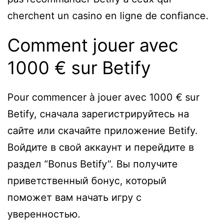
cherchent un casino en ligne de confiance.
Comment jouer avec
1000 € sur Betify
Pour commencer à jouer avec 1000 € sur
Betify, сначала зарегистрируйтесь на
сайте или скачайте приложение Betify.
Войдите в свой аккаунт и перейдите в
раздел “Bonus Betify”. Вы получите
приветственный бонус, который
поможет вам начать игру с
уверенностью.