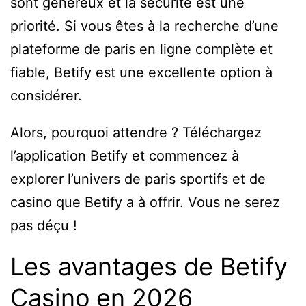
sont généreux et la sécurité est une
priorité. Si vous êtes à la recherche d’une
plateforme de paris en ligne complète et
fiable, Betify est une excellente option à
considérer.
Alors, pourquoi attendre ? Téléchargez
l’application Betify et commencez à
explorer l’univers de paris sportifs et de
casino que Betify a à offrir. Vous ne serez
pas déçu !
Les avantages de Betify
Casino en 2026