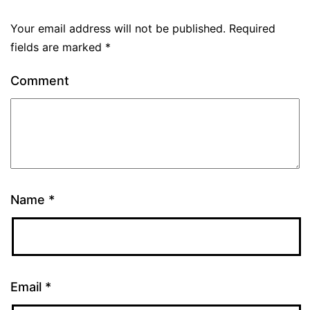
Your email address will not be published.
Required
fields are marked
*
Comment
Name
*
Email
*