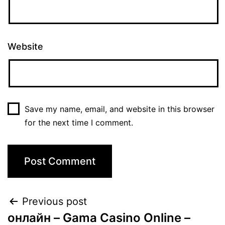
Website
Save my name, email, and website in this browser
for the next time I comment.
Previous post
онлайн – Gama Casino Online –