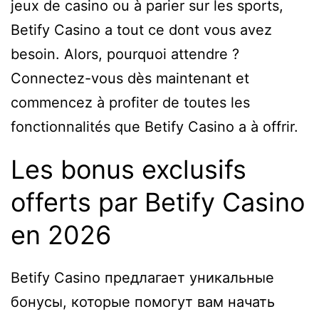
jeux de casino ou à parier sur les sports,
Betify Casino a tout ce dont vous avez
besoin. Alors, pourquoi attendre ?
Connectez-vous dès maintenant et
commencez à profiter de toutes les
fonctionnalités que Betify Casino a à offrir.
Les bonus exclusifs
offerts par Betify Casino
en 2026
Betify Casino предлагает уникальные
бонусы, которые помогут вам начать