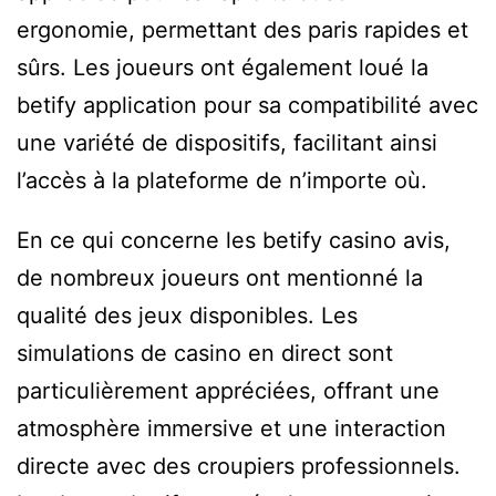
ergonomie, permettant des paris rapides et
sûrs. Les joueurs ont également loué la
betify application pour sa compatibilité avec
une variété de dispositifs, facilitant ainsi
l’accès à la plateforme de n’importe où.
En ce qui concerne les betify casino avis,
de nombreux joueurs ont mentionné la
qualité des jeux disponibles. Les
simulations de casino en direct sont
particulièrement appréciées, offrant une
atmosphère immersive et une interaction
directe avec des croupiers professionnels.