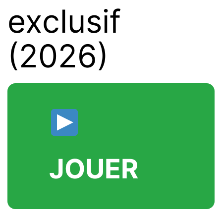
exclusif
(2026)
JOUER