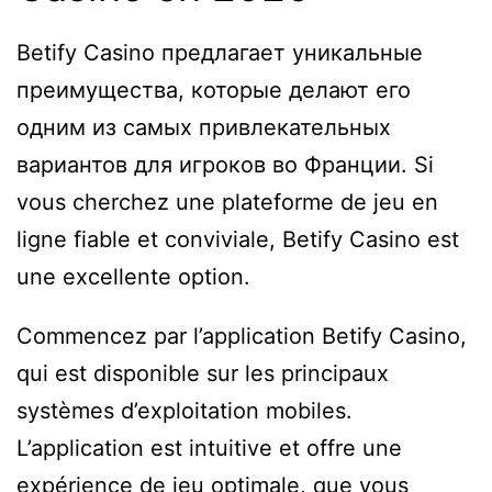
Betify Casino предлагает уникальные
преимущества, которые делают его
одним из самых привлекательных
вариантов для игроков во Франции. Si
vous cherchez une plateforme de jeu en
ligne fiable et conviviale, Betify Casino est
une excellente option.
Commencez par l’application Betify Casino,
qui est disponible sur les principaux
systèmes d’exploitation mobiles.
L’application est intuitive et offre une
expérience de jeu optimale, que vous