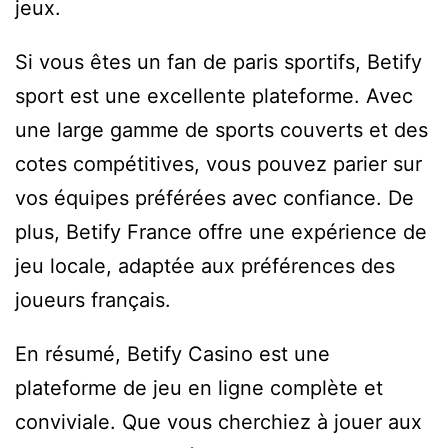
jeux.
Si vous êtes un fan de paris sportifs, Betify
sport est une excellente plateforme. Avec
une large gamme de sports couverts et des
cotes compétitives, vous pouvez parier sur
vos équipes préférées avec confiance. De
plus, Betify France offre une expérience de
jeu locale, adaptée aux préférences des
joueurs français.
En résumé, Betify Casino est une
plateforme de jeu en ligne complète et
conviviale. Que vous cherchiez à jouer aux