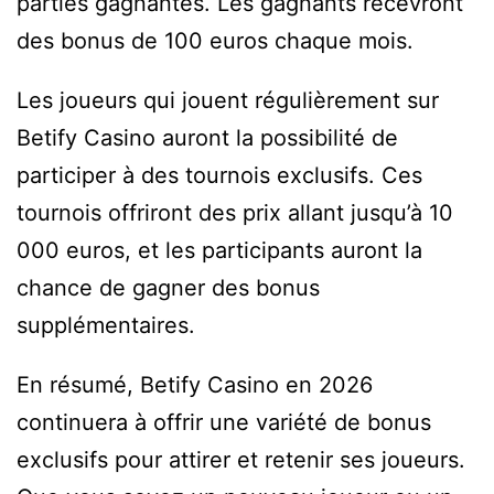
parties gagnantes. Les gagnants recevront
des bonus de 100 euros chaque mois.
Les joueurs qui jouent régulièrement sur
Betify Casino auront la possibilité de
participer à des tournois exclusifs. Ces
tournois offriront des prix allant jusqu’à 10
000 euros, et les participants auront la
chance de gagner des bonus
supplémentaires.
En résumé, Betify Casino en 2026
continuera à offrir une variété de bonus
exclusifs pour attirer et retenir ses joueurs.