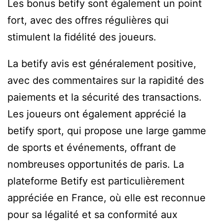
Les bonus betify sont également un point
fort, avec des offres régulières qui
stimulent la fidélité des joueurs.
La betify avis est généralement positive,
avec des commentaires sur la rapidité des
paiements et la sécurité des transactions.
Les joueurs ont également apprécié la
betify sport, qui propose une large gamme
de sports et événements, offrant de
nombreuses opportunités de paris. La
plateforme Betify est particulièrement
appréciée en France, où elle est reconnue
pour sa légalité et sa conformité aux