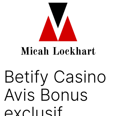
Micah Lockhart
Betify Casino
Avis Bonus
exclusif