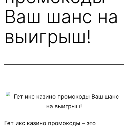
Ваш шанс на
выигрыш!
Гет икс казино промокоды – это