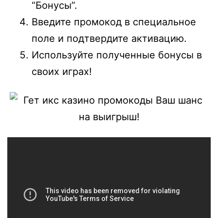
“Бонусы”.
Введите промокод в специальное
поле и подтвердите активацию.
Используйте полученные бонусы в
своих играх!