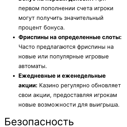
первом пополнении счета игроки
могут получить значительный
процент бонуса.
Фриспины на определенные слоты:
Часто предлагаются фриспины на
новые или популярные игровые
автоматы.
Ежедневные и еженедельные
акции:
Казино регулярно обновляет
свои акции, предоставляя игрокам
новые возможности для выигрыша.
Безопасность