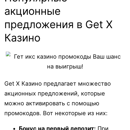
акционные
предложения в Get X
Казино
Get X Казино предлагает множество
акционных предложений, которые
можно активировать с помощью
промокодов. Вот некоторые из них:
Бонус на первый депозит:
При