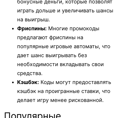
бонусные деньги, которые позволят
играть дольше и увеличивать шансы
на выигрыш.
Фриспины:
Многие промокоды
предлагают фриспины на
популярные игровые автоматы, что
дает шанс выигрывать без
необходимости вкладывать свои
средства.
Кэшбэк:
Коды могут предоставлять
кэшбэк на проигранные ставки, что
делает игру менее рискованной.
Популярные