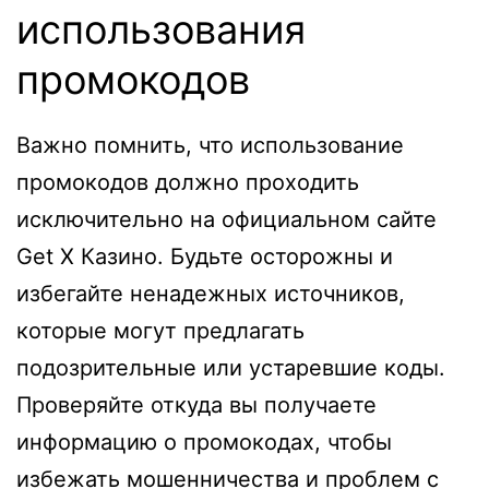
использования
промокодов
Важно помнить, что использование
промокодов должно проходить
исключительно на официальном сайте
Get X Казино. Будьте осторожны и
избегайте ненадежных источников,
которые могут предлагать
подозрительные или устаревшие коды.
Проверяйте откуда вы получаете
информацию о промокодах, чтобы
избежать мошенничества и проблем с