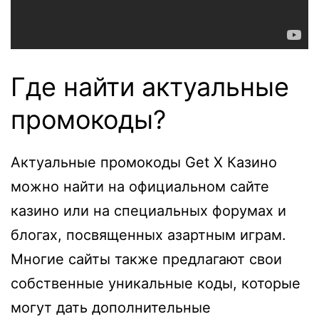
Где найти актуальные
промокоды?
Актуальные промокоды Get X Казино
можно найти на официальном сайте
казино или на специальных форумах и
блогах, посвященных азартным играм.
Многие сайты также предлагают свои
собственные уникальные коды, которые
могут дать дополнительные