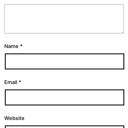
Name
*
Email
*
Website