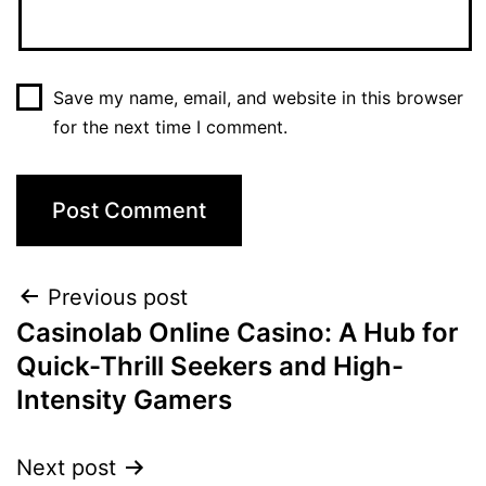
Save my name, email, and website in this browser
for the next time I comment.
Previous post
Casinolab Online Casino: A Hub for
Quick-Thrill Seekers and High-
Intensity Gamers
Next post