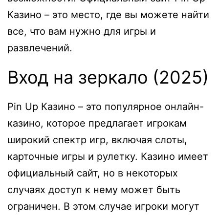
Казино – это место, где вы можете найти
все, что вам нужно для игры и
развлечений.
Вход на зеркало (2025)
Pin Up Казино – это популярное онлайн-
казино, которое предлагает игрокам
широкий спектр игр, включая слоты,
карточные игры и рулетку. Казино имеет
официальный сайт, но в некоторых
случаях доступ к нему может быть
ограничен. В этом случае игроки могут