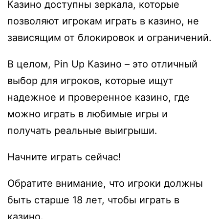
Казино доступны зеркала, которые
позволяют игрокам играть в казино, не
зависящим от блокировок и ограничений.
В целом, Pin Up Казино – это отличный
выбор для игроков, которые ищут
надежное и проверенное казино, где
можно играть в любимые игры и
получать реальные выигрыши.
Начните играть сейчас!
Обратите внимание, что игроки должны
быть старше 18 лет, чтобы играть в
казино.