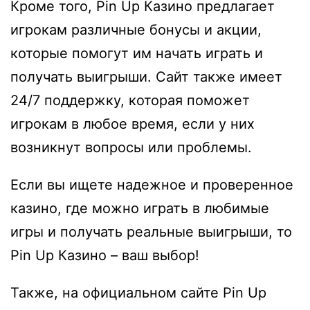
Кроме того, Pin Up Казино предлагает
игрокам различные бонусы и акции,
которые помогут им начать играть и
получать выигрыши. Сайт также имеет
24/7 поддержку, которая поможет
игрокам в любое время, если у них
возникнут вопросы или проблемы.
Если вы ищете надежное и проверенное
казино, где можно играть в любимые
игры и получать реальные выигрыши, то
Pin Up Казино – ваш выбор!
Также, на официальном сайте Pin Up