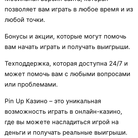
позволяет вам играть в любое время и из
любой точки.
Бонусы и акции, которые могут помочь
вам начать играть и получать выигрыши.
Техподдержка, которая доступна 24/7 и
может помочь вам с любыми вопросами
или проблемами.
Pin Up Казино – это уникальная
возможность играть в онлайн-казино,
где вы можете насладиться игрой на
деньги и получать реальные выигрыши.