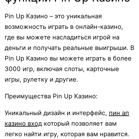
Pin Up Казино – это уникальная
возможность играть в онлайн-казино,
где вы можете насладиться игрой на
деньги и получать реальные выигрыши. В
Pin Up Казино вы можете играть в более
3000 игр, включая слоты, карточные
игры, рулетку и другие.
Преимущества Pin Up Казино:
Уникальный дизайн и интерфейс,
пин ап
казино вход
который позволяет вам
легко найти игру, которая вам нравится.