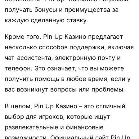
получать бонусы и преимущества за
каждую сделанную ставку.
Кроме того, Pin Up Казино предлагает
несколько способов поддержки, включая
чат-ассистента, электронную почту и
телефон. Это означает, что вы можете
получить помощь в любое время, если у
вас возникнут вопросы или проблемы.
В целом, Pin Up Казино – это отличный
выбор для игроков, которые ищут
развлекательные и финансовые
возможности. Официальный сайт Pin Up