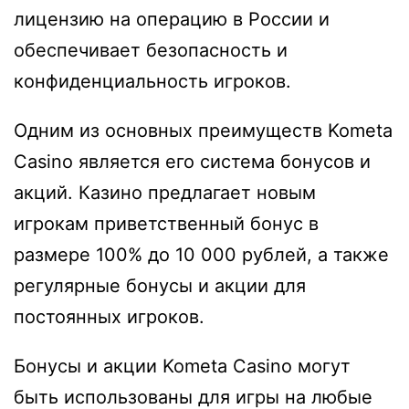
лицензию на операцию в России и
обеспечивает безопасность и
конфиденциальность игроков.
Одним из основных преимуществ Kometa
Casino является его система бонусов и
акций. Казино предлагает новым
игрокам приветственный бонус в
размере 100% до 10 000 рублей, а также
регулярные бонусы и акции для
постоянных игроков.
Бонусы и акции Kometa Casino могут
быть использованы для игры на любые