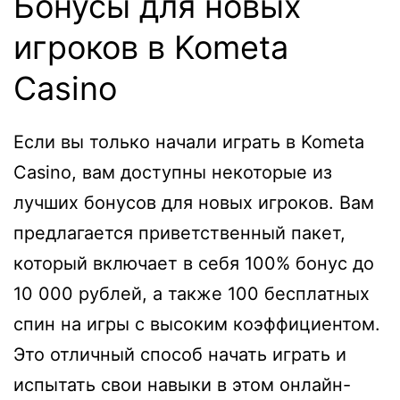
Бонусы для новых
игроков в Kometa
Casino
Если вы только начали играть в Kometa
Casino, вам доступны некоторые из
лучших бонусов для новых игроков. Вам
предлагается приветственный пакет,
который включает в себя 100% бонус до
10 000 рублей, а также 100 бесплатных
спин на игры с высоким коэффициентом.
Это отличный способ начать играть и
испытать свои навыки в этом онлайн-