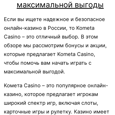
максимальной выгоды
Если вы ищете надежное и безопасное
онлайн-казино в России, то Kometa
Casino – это отличный выбор. В этом
обзоре мы рассмотрим бонусы и акции,
которые предлагает Kometa Casino,
чтобы помочь вам начать играть с
максимальной выгодой.
Комета Casino – это популярное онлайн-
казино, которое предлагает игрокам
широкий спектр игр, включая слоты,
карточные игры и рулетку. Казино имеет