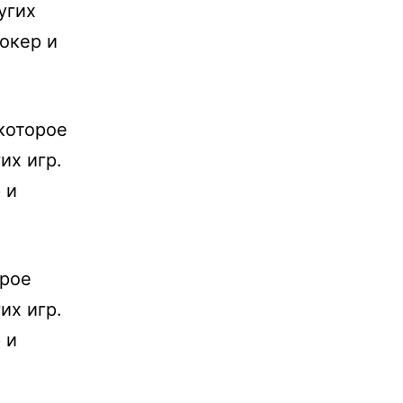
угих
покер и
 которое
их игр.
 и
орое
их игр.
 и