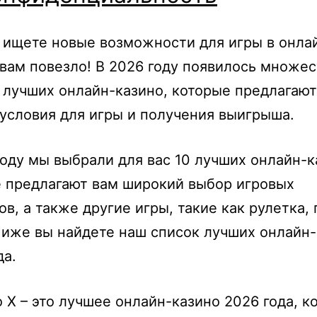
 ищете новые возможности для игры в онла
 вам повезло! В 2026 году появилось множе
 лучших онлайн-казино, которые предлагают
условия для игры и получения выигрыша.
году мы выбрали для вас 10 лучших онлайн-к
 предлагают вам широкий выбор игровых
ов, а также другие игры, такие как рулетка, 
Ниже вы найдете наш список лучших онлайн
да.
no X – это лучшее онлайн-казино 2026 года, к