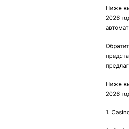
Ниже вы
2026 го
автомат
Обратит
предста
предлаг
Ниже вы
2026 го
1. Casin