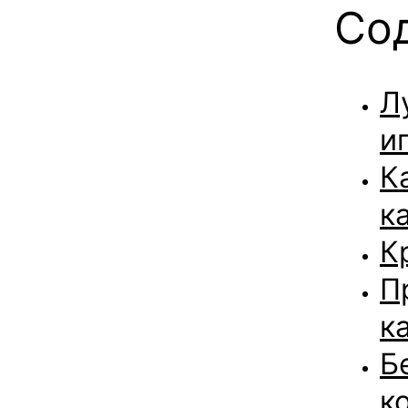
Со
Л
и
К
к
К
П
к
Б
к