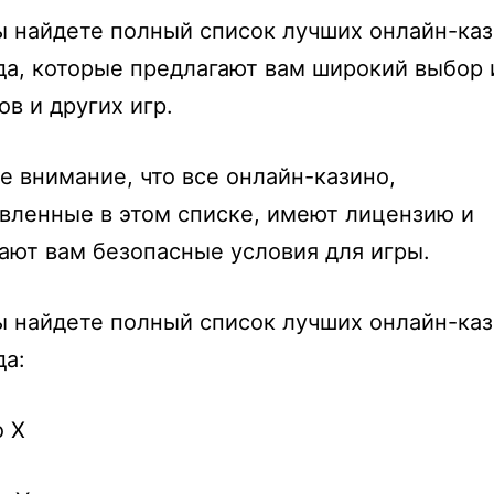
 найдете полный список лучших онлайн-ка
да, которые предлагают вам широкий выбор
ов и других игр.
е внимание, что все онлайн-казино,
вленные в этом списке, имеют лицензию и
ают вам безопасные условия для игры.
 найдете полный список лучших онлайн-ка
да:
o X