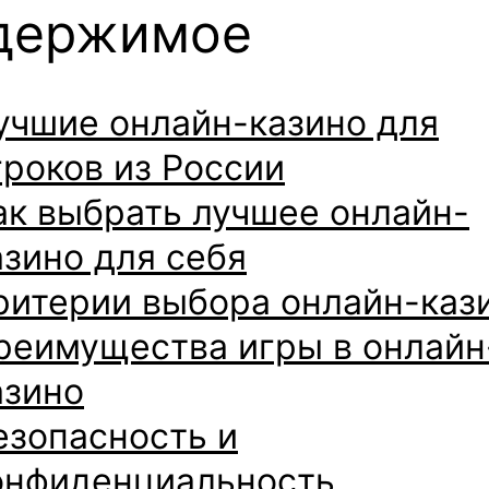
держимое
учшие онлайн-казино для
гроков из России
ак выбрать лучшее онлайн-
азино для себя
ритерии выбора онлайн-каз
реимущества игры в онлайн
азино
езопасность и
онфиденциальность