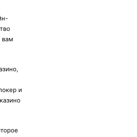
йн-
ство
 вам
азино,
покер и
-казино
оторое